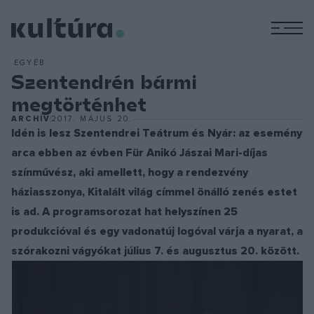
M
EGYÉB
Szentendrén bármi
megtörténhet
ARCHÍV
2017. MÁJUS 20.
Idén is lesz Szentendrei Teátrum és Nyár: az esemény
arca ebben az évben Für Anikó Jászai Mari-díjas
színművész, aki amellett, hogy a rendezvény
háziasszonya, Kitalált világ címmel önálló zenés estet
is ad. A programsorozat hat helyszínen 25
produkcióval és egy vadonatúj logóval várja a nyarat, a
szórakozni vágyókat július 7. és augusztus 20. között.