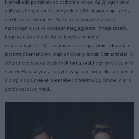
kiemelkedő pontjának ad otthont a város. Az új logón kívül
változás, hogy a rendezvénynek idéntől házigazdája is lesz,
aki ebben az évben Für Anikó. A színművész a piros
madárlogóra utalva viccesen megjegyezte: ?megtisztelő,
hogy az első címerállata én lehetek ennek a
rendezvénynek?. Már színművészeti egyetemista korában
játszott Szentendrén, majd az Örkény István Színházzal is. A
főteret csodálatos díszletnek tartja, örül, hogy ismét ez a fő
színtér. Hangsúlyozta: nagyon várja már, hogy elkezdődjenek
a programok, melyek keretében
Kitalált világ
címmel önálló
zenés estet ad majd..