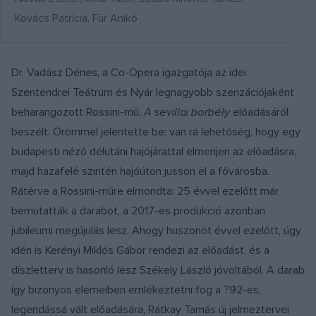
Kovács Patrícia, Für Anikó
Dr. Vadász Dénes, a Co-Opera igazgatója az idei
Szentendrei Teátrum és Nyár legnagyobb szenzációjaként
beharangozott Rossini-mű,
A sevillai borbély
előadásáról
beszélt. Örömmel jelentette be: van rá lehetőség, hogy egy
budapesti néző délutáni hajójárattal elmenjen az előadásra,
majd hazafelé szintén hajóúton jusson el a fővárosba.
Rátérve a Rossini-műre elmondta: 25 évvel ezelőtt már
bemutatták a darabot, a 2017-es produkció azonban
jubileumi megújulás lesz. Ahogy huszonöt évvel ezelőtt, úgy
idén is Kerényi Miklós Gábor rendezi az előadást, és a
díszletterv is hasonló lesz Székely László jóvoltából. A darab
így bizonyos elemeiben emlékeztetni fog a ?92-es,
legendássá vált előadására, Rátkay Tamás új jelmeztervei