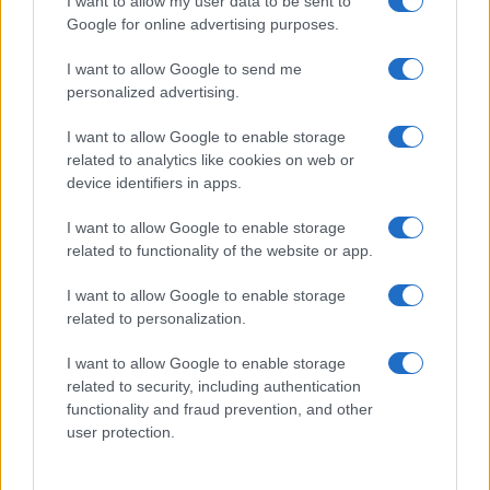
I want to allow my user data to be sent to
Élet.történetek.hu
sorozat nyitóelőadásaként Egri Márta és
Google for online advertising purposes.
Egri Kati előadásában az
Levél apámhoz
és az
Özvegyek
I want to allow Google to send me
című darabok.
personalized advertising.
I want to allow Google to enable storage
Orlai Tibor felhívta a figyelmet arra, hogy az idei Teátrum
related to analytics like cookies on web or
jobban nyit a fiatalok felé is, hiszen a FRISS című
device identifiers in apps.
programsorozat fiatal művészek számára ad lehetőséget a
I want to allow Google to enable storage
bemutatkozásra. A szervezők bíznak benne, hogy a
related to functionality of the website or app.
programok a középiskolás és a főiskolás generációt is
I want to allow Google to enable storage
képesek lesznek megszólítani. Ezért is döntöttek úgy, hogy
related to personalization.
a FRISS-rendezvények árait az diákpénztárcákhoz szabják.
Az előadások között egyebek mellett szerepel a kaposvári
I want to allow Google to enable storage
related to security, including authentication
egyetemisták elhíresült vizsgadarabja, a
Rómeó és Júlia
,
functionality and fraud prevention, and other
illetve a Színház- és Filmművészeti Egyetem hallgatóinak
user protection.
Schiller-adaptációja, a
Fondor és Szerelem
.