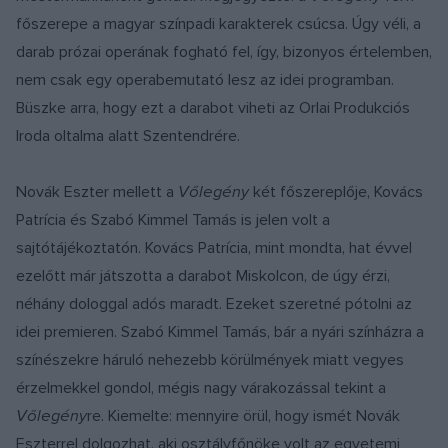
főszerepe a magyar színpadi karakterek csúcsa. Úgy véli, a
darab prózai operának fogható fel, így, bizonyos értelemben,
nem csak egy operabemutató lesz az idei programban.
Büszke arra, hogy ezt a darabot viheti az Orlai Produkciós
Iroda oltalma alatt Szentendrére.
Novák Eszter mellett a
Vőlegény
két főszereplője, Kovács
Patrícia és Szabó Kimmel Tamás is jelen volt a
sajtótájékoztatón. Kovács Patrícia, mint mondta, hat évvel
ezelőtt már játszotta a darabot Miskolcon, de úgy érzi,
néhány dologgal adós maradt. Ezeket szeretné pótolni az
idei premieren. Szabó Kimmel Tamás, bár a nyári színházra a
színészekre háruló nehezebb körülmények miatt vegyes
érzelmekkel gondol, mégis nagy várakozással tekint a
Vőlegény
re. Kiemelte: mennyire örül, hogy ismét Novák
Eszterrel dolgozhat, aki osztályfőnöke volt az egyetemi