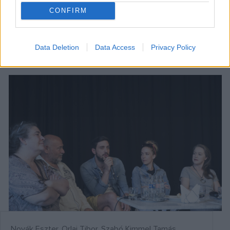
A szervezők a gyerekekre is gondoltak a programok
CONFIRM
összeállításánál. Több bábelőadás mellett (
Hős Miklós
,
Nyáry Bábszínház
,
Az Aranyecset
) gyerekkoncert is lesz
Data Deletion
Data Access
Privacy Policy
(
Bogárbál
).
Novák Eszter, Orlai Tibor, Szabó Kimmel Tamás,