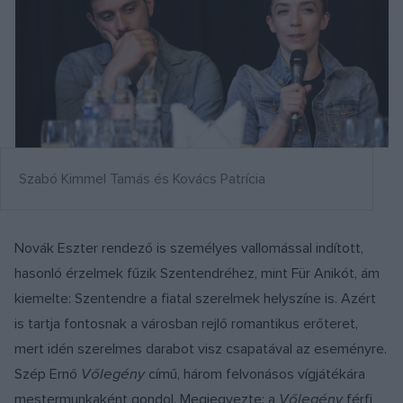
Szabó Kimmel Tamás és Kovács Patrícia
Novák Eszter rendező is személyes vallomással indított,
hasonló érzelmek fűzik Szentendréhez, mint Für Anikót, ám
kiemelte: Szentendre a fiatal szerelmek helyszíne is. Azért
is tartja fontosnak a városban rejlő romantikus erőteret,
mert idén szerelmes darabot visz csapatával az eseményre.
Szép Ernő
Vőlegény
című, három felvonásos vígjátékára
mestermunkaként gondol. Megjegyezte: a
Vőlegény
férfi