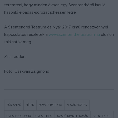
teremteni, hogy minden évben egy Szentendréről induló,
hasonló előadás-sorozat jöhessen létre.
A Szentendrei Teátrum és Nyár 2017 című rendezvénnyel
kapcsolatos részletek a
www.szentendreiteatrum.hu
oldalon
találhatók meg.
Zila Teodóra
Fotó: Csákvári Zsigmond
FÜR ANIKÓ
HÍREK
KOVÁCS PATRÍCIA
NOVÁK ESZTER
ORLAI PRODUKCIÓ
ORLAI TIBOR
SZABÓ KIMMEL TAMÁS
SZENTENDRE