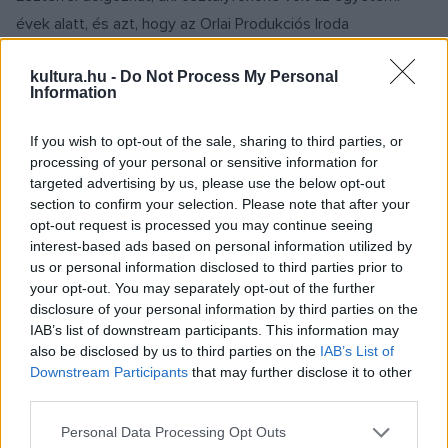
évek alatt, és azt, hogy az Orlai Produkciós Iroda
támogatásával ismét ?jó kezekben van?.
kultura.hu -
Do Not Process My Personal
Information
If you wish to opt-out of the sale, sharing to third parties, or
processing of your personal or sensitive information for
targeted advertising by us, please use the below opt-out
section to confirm your selection. Please note that after your
opt-out request is processed you may continue seeing
interest-based ads based on personal information utilized by
us or personal information disclosed to third parties prior to
your opt-out. You may separately opt-out of the further
disclosure of your personal information by third parties on the
IAB’s list of downstream participants. This information may
also be disclosed by us to third parties on the
IAB’s List of
Downstream Participants
that may further disclose it to other
A Szentendrei Teátrum és Nyár 2017
third parties.
sajtótájékoztatójátmájus 18-án tartották a
Please note that this website/app uses one or more Google
Personal Data Processing Opt Outs
Rózsavölgyi Szalonban.Az eseményt Vasvári Csaba, a