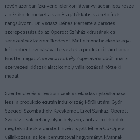
révén azonban ízig-vérig jelenkori látványvilágban lesz része
a nézőknek, melyet a színészi játékkal is szeretnének
hangsúlyozni. Dr. Vadász Dénes kiemelte a parádés
szereposztást és az Operett Színház kórusának és
zenekarának közreműködését. Mint elmondta: eleinte egy-
két ember bevonásával tervezték a produkciót, ám hamar
kinőtte magát:
A sevillai borbély
?operakalandból? már a
szervezési időszak alatt komoly vállalkozássá nőtte ki
magát.
Szentendre és a Teátrum csak az előadás nyitóállomása
lesz, a produkció ezután indul ország körüli útjára: Győr,
Szeged, Szombathely, Kecskemét, Erkel Színház, Operett
Színház, csak néhány olyan helyszín, ahol az érdeklődők
megtekinthetik a darabot. Ezért is jött létre a Co-Opera
vállalkozása: az idei bemutatóval hagyományt kívánnak