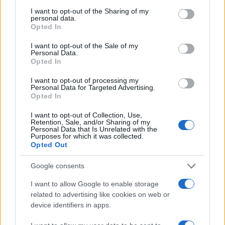
services and may gather and store information including but
not limited to your visit or usage behaviour. You may click to
I want to opt-out of the Sharing of my
Szentendrei Kulturális Nonprofit Kft.előadó-művészeti
personal data.
grant or deny consent to Google and its third-party tags to
Opted In
ügyvezetője (balról a hatodik résztvevő) nyitotta
use your data for below specified purposes in below Google
meg,majd bemutatta a jelenlévő közreműködőket.
consent section.
I want to opt-out of the Sale of my
Personal Data.
Opted In
A sajtótájékoztatón Orlai Tibor, az Orlai Produkciós Iroda
I want to opt-out of processing my
Personal Data for Targeted Advertising.
vezetője is felszólalt. Elmondta, hogy mennyire fontos
Opted In
számára az előadók és a szervezők közötti jó viszony,
I want to opt-out of Collection, Use,
melynek mintapéldája a szentendrei programsorozat. A
Retention, Sale, and/or Sharing of my
Personal Data that Is Unrelated with the
Teátrum programjából egy másik premiert is kiemelt:
Purposes for which it was collected.
Opted Out
Lengyel Nagy Anna újságíró 40 éven át gyűjtötte
hétköznapi emberek történeteit, és a több mint ezer
Google consents
történetből számtalan olyan van, amely alkalmas arra, hogy
I want to allow Google to enable storage
színpadon bemutassák. Ez adott ötletet nem csupán egy
related to advertising like cookies on web or
device identifiers in apps.
darab bemutatásához, hanem egy színházi sorozat
beindításához is. Így kerülnek színre az idei Teátrumon az