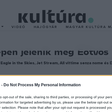
T
VIDEÓ
HAJÓGYÁR
MAGYAR KULTÚRA M
én jelenik meg Eötvös 
Eagle in the Skies, Jet Stream, All vittime senza nome és
szerző, zenepedagógus és karmester, az egyik legismert
ankfurti Rádió Szimfonikus Zenekarának és Hakan Harden
 -
Do Not Process My Personal Information
to opt-out of the sale, sharing to third parties, or processing of your per
formation for targeted advertising by us, please use the below opt-out s
le in the Skies
,
Jet Stream, All vittime senza nome
és
Dialog mi
r selection. Please note that after your opt-out request is processed y