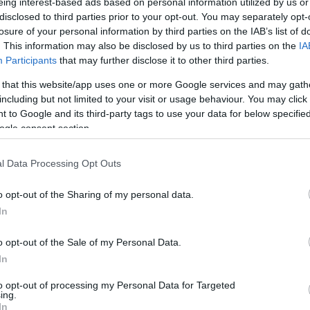
eing interest-based ads based on personal information utilized by us or
disclosed to third parties prior to your opt-out. You may separately opt-
losure of your personal information by third parties on the IAB’s list of
etőjében azt írja, hogy a
Dialog mit Mozart
című szimfonikus mű
. This information may also be disclosed by us to third parties on the
IA
s kamaraegyüttesre írott darab szimfonikus átirata, amely erede
Participants
that may further disclose it to other third parties.
Mozarteum archívumában található Mozart kézirattöredékekre épül
 that this website/app uses one or more Google services and may gath
dul ki, ezeket szövi tovább saját fantáziája szerint. A szimfonik
including but not limited to your visit or usage behaviour. You may click 
 to Google and its third-party tags to use your data for below specifi
e barokk concerto grosso jelleget is kölcsönözve a Mozarttal fol
ogle consent section.
arkus Stockhausen volt az ihletője, címzettje és első előadója 
l Data Processing Opt Outs
csak kiindulási pont ebben a műben. A „futóáramlás" (jet stream)
y szélsebességű vízszintes légáramlási zónákra.
o opt-out of the Sharing of my personal data.
In
en sikló sas)
című zenekari darabot a Baszk Nemzeti Zenekar re
o opt-out of the Sale of my Personal Data.
mű elsődleges inspirációs forrását a baszk népzene jelentette,
In
gighallgatott a mű koncepciójának kialakítása során.
to opt-out of processing my Personal Data for Targeted
ing.
In