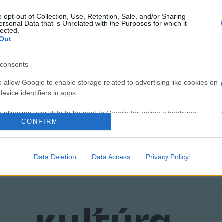
ozatoknak)
című darabot a négy legnagyobb olasz szimfonikus ze
ban. A mű a migrációra reflektál.
o opt-out of Collection, Use, Retention, Sale, and/or Sharing
ersonal Data that Is Unrelated with the Purposes for which it
lected.
Out
consents
o allow Google to enable storage related to advertising like cookies on
evice identifiers in apps.
o allow my user data to be sent to Google for online advertising
CONFIRM
s.
to allow Google to send me personalized advertising.
Data Deletion
Data Access
Privacy Policy
o allow Google to enable storage related to analytics like cookies on
evice identifiers in apps.
o allow Google to enable storage related to functionality of the website