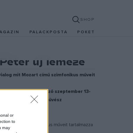
SHOP
AGAZIN
PALACKPOSTA
POKET
Péter új lemeze
 Dialog mit Mozart című szimfonikus műveit
ebb magyar operaszerző szeptember 13-
berger svéd trombitaművész
sonal or
ection to
t Mozart
című szimfonikus műveit tartalmazza
ou may