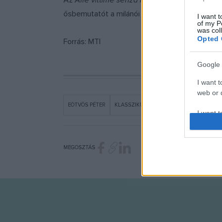
Az
Alle vittime senza nome (A névtelen áld
ősbemutatót a milánói Scalában tartották 2016-
I want t
of my P
was col
Opted 
Forrás: MTI
Google 
I want t
web or d
EÖTVÖS PÉTER
KLASSZIKUS ZENE
LEMEZ
I want t
purpose
I want 
MEGOSZTÁS
I want t
web or d
I want t
or app.