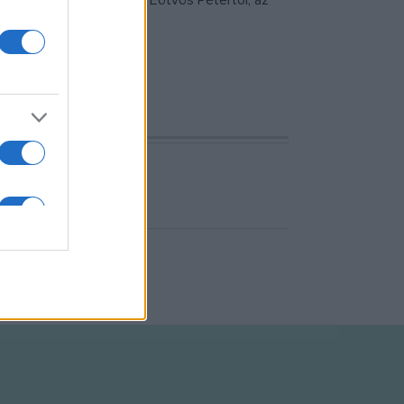
nekar közösen rendelte Eötvös Pétertől, az