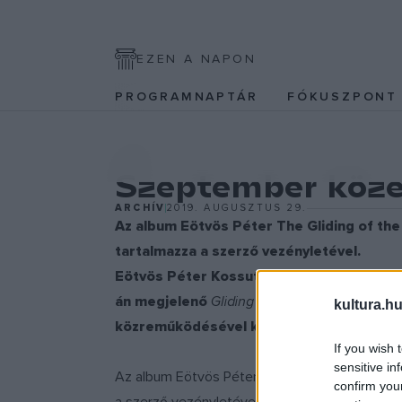
EZEN A NAPON
PROGRAMNAPTÁR
FÓKUSZPON
ZENE
Szeptember közep
ARCHÍV
2019. AUGUSZTUS 29.
Az album Eötvös Péter The Gliding of the 
tartalmazza a szerző vezényletével.
Eötvös Péter Kossuth-díjas magyar zene
án megjelenő
Gliding
című új albuma a Fr
kultura.hu
közreműködésével készült.
If you wish 
sensitive in
Az album Eötvös Péter
The Gliding of the Eag
confirm you