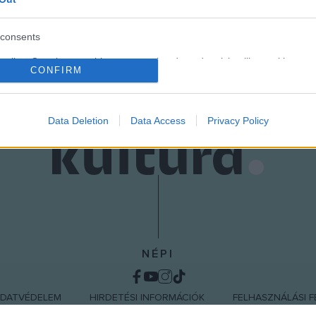
consents
o allow Google to enable storage related to advertising like cookies on
CONFIRM
evice identifiers in apps.
o allow my user data to be sent to Google for online advertising
s.
Data Deletion
Data Access
Privacy Policy
to allow Google to send me personalized advertising.
o allow Google to enable storage related to analytics like cookies on
evice identifiers in apps.
o allow Google to enable storage related to functionality of the website
NÉPI
o allow Google to enable storage related to personalization.
DATVÉDELEM
HIRDETÉSI INFORMÁCIÓK
FELHASZNÁLÁSI F
o allow Google to enable storage related to security, including