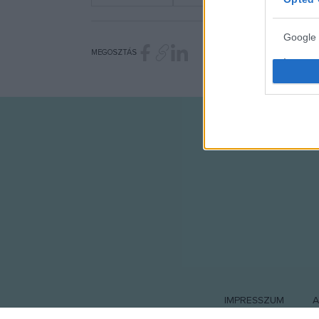
Google 
MEGOSZTÁS
I want t
web or d
I want t
purpose
I want 
I want t
web or d
I want t
or app.
I want t
IMPRESSZUM
A
I want t