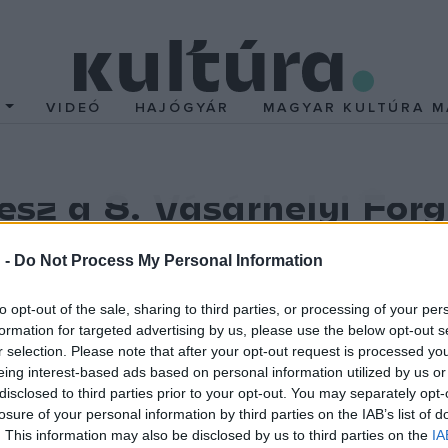
T
VIDEÓ
HAJÓGYÁR
MAGYAR KULTÚRA M
sz a 8. Vásárhelyi For
nt, máshol, kisebb csoportokhoz szólva, „járványbiztosan”
 -
Do Not Process My Personal Information
ot, amely kisebb lesz a megszokottnál, de teljes bizonyossággal 
to opt-out of the sale, sharing to third parties, or processing of your per
formation for targeted advertising by us, please use the below opt-out s
rvezők Marosvásárhelyen.
r selection. Please note that after your opt-out request is processed y
eing interest-based ads based on personal information utilized by us or
ője elmondta, hogy az idén kisebb fesztivált terveztek. Bejelentet
disclosed to third parties prior to your opt-out. You may separately opt-
losure of your personal information by third parties on the IAB’s list of
orgatag fesztiváligazgatója. Pál Attila úgy véli, az idén minimáli
. This information may also be disclosed by us to third parties on the
IA