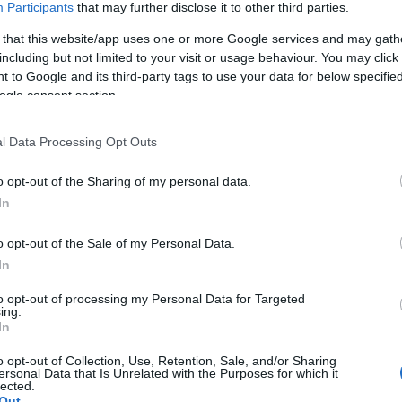
ogramok, de maximális lelkesedéssel és kreativitással.
Participants
that may further disclose it to other third parties.
 that this website/app uses one or more Google services and may gath
 össze a Forgatag. Központi helyszín ezúttal nem lesz, hiszen a f
including but not limited to your visit or usage behaviour. You may click 
ínművész és képzőművész kap lehetőséget, így a fesztiválnak hang
 to Google and its third-party tags to use your data for below specifi
ogle consent section.
 lakótelepekre is kiviszik a Forgatagot, így több villámcsődületre
l Data Processing Opt Outs
ész város érezhesse a fesztivált. Elmondták: ha a városvezetés 
rhelyi Forgatagot a járványügyi előírások szigorú betartásával ter
o opt-out of the Sharing of my personal data.
lelően alakítják a különböző programokat, hogy kiküszöböljék a 
In
o opt-out of the Sale of my Personal Data.
In
to opt-out of processing my Personal Data for Targeted
ing.
In
o opt-out of Collection, Use, Retention, Sale, and/or Sharing
ersonal Data that Is Unrelated with the Purposes for which it
lected.
Out