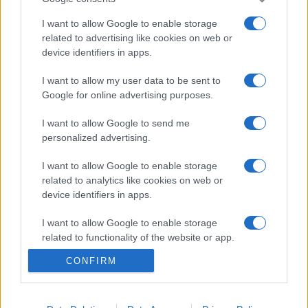
A díjátadó ünnepség a nyertes fotókból összeállított
I want to allow Google to enable storage
kiállítás megnyitójával zárult. A látványos madárfotókat
related to advertising like cookies on web or
bemutató tárlat a Csillagtérben egészen január közepéig
device identifiers in apps.
tekinthető meg a budapesti állatkert rendes nyitvatartási
I want to allow my user data to be sent to
idejében. A verseny szakmai támogatója a Magyar Madártani
Google for online advertising purposes.
és Természetvédelmi Egyesület (MME), a Főváros Állat- és
I want to allow Google to send me
Növénykert, a Száz Völgy Természetvédelmi Egyesület,
personalized advertising.
médiatámogatója pedig a Természetfotó Magazin.
I want to allow Google to enable storage
related to analytics like cookies on web or
A nyitóképen Horváth Tibor
Szerelem a tavon
című fotója.
device identifiers in apps.
Forrás: Birdo
I want to allow Google to enable storage
related to functionality of the website or app.
CONFIRM
I want to allow Google to enable storage
related to personalization.
FOTÓPÁLYÁZAT
FŐVÁROSI ÁLLAT- ÉS NÖVÉNYKERT
HÍREK
MADÁR
I want to allow Google to enable storage