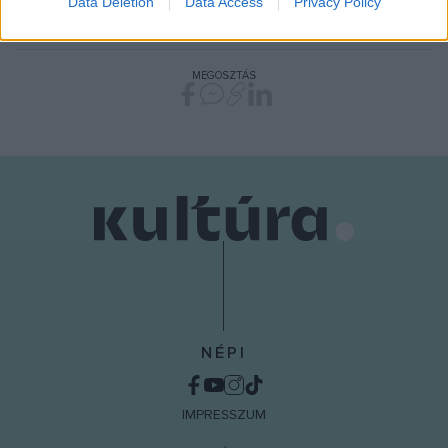
Data Deletion
Data Access
Privacy Policy
related to security, including authentication
MAGYAR MADÁRTANI ÉS TERMÉSZETVÉDELMI EGYESÜLET
PROGRAM
functionality and fraud prevention, and other
user protection.
MEGOSZTÁS
NÉPI
IMPRESSZUM