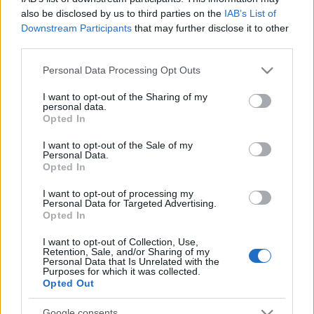
madárfotósa 2023 cím birtokosa Daróczi Csaba
also be disclosed by us to third parties on the
IAB’s List of
Downstream Participants
that may further disclose it to other
természetfotós lett, aki a második fordulóba jutott fotóival
third parties.
összesítve a legmagasabb pontszámot érte el. Az év ifjú
Please note that this website/app uses one or more Google
madárfotósa 2023 címet Koncz-Bisztricz Tamás érdemelte
Personal Data Processing Opt Outs
services and may gather and store information including but
ki. Az év madárfotója díjat Horváth Tibor
Szerelem a tavon
not limited to your visit or usage behaviour. You may click to
I want to opt-out of the Sharing of my
personal data.
című alkotása nyerte el.
grant or deny consent to Google and its third-party tags to
Opted In
use your data for below specified purposes in below Google
consent section.
I want to opt-out of the Sale of my
A tájékoztatás szerint a pályázat értékelését az idén nyolc
Personal Data.
Opted In
tagúra bővült, neves fotósokból és madarászokból álló
szakmai zsűri végezte, elnöke Imre Tamás természetfotós
I want to opt-out of processing my
Personal Data for Targeted Advertising.
volt. A zsűri új tagja a díjátadó házigazdája, egyben a
Opted In
pályázat egyik szakmai támogatója, a Fővárosi Állat- és
I want to opt-out of Collection, Use,
Növénykert igazgatója, Sós Endre. A zsűritagok a második
Retention, Sale, and/or Sharing of my
Personal Data that Is Unrelated with the
fordulóba jutott több mint ötszáz alkotást pontozták, így
Purposes for which it was collected.
Opted Out
alakult ki a végeredmény.
Google consents