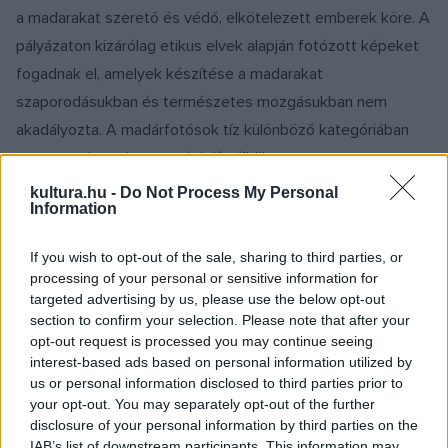
a madarakat szerető és védő, elkötelezett emberek köre. A
pályázaton kizárólag etikus elvek alapján fotózott képeket
fogadnak el, amelyek készítése a madarakat
szaporodásukban és természetes mozgásukban nem
akadályozta. A madárfotósok tíz különböző kategóriában
versenyezhettek, nevezési díj nélkül.
kultura.hu -
Do Not Process My Personal
Information
A Fővárosi Állat- és Növénykertben, az Óriások
csarnokában megtartott díjátadón összesen 51 alkotás,
If you wish to opt-out of the sale, sharing to third parties, or
kategórianyertes és különdíjas fotók kaptak elismerést.
processing of your personal or sensitive information for
Ebben az évben bővült a Dokumentum kategóriába nevezők
targeted advertising by us, please use the below opt-out
section to confirm your selection. Please note that after your
köre, növelve az esélyét annak, hogy jövőre még többen
opt-out request is processed you may continue seeing
nyújtsanak be madár- és élőhelyvédelmi projekteket
interest-based ads based on personal information utilized by
bemutató fotósorozatot.
us or personal information disclosed to third parties prior to
your opt-out. You may separately opt-out of the further
disclosure of your personal information by third parties on the
A fotópályázat összesített fődíjasa, a Birdo – Az év
IAB’s list of downstream participants. This information may