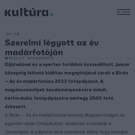
M
EGYÉB
Szerelmi légyott az év
madárfotóján
MTI
2023. NOVEMBER 6.
Díjátadóval és a nyertes fotókból összeállított, január
közepéig látható kiállítás megnyitójával zárult a Birdo
– Az év madárfotósa 2023 fotópályázat. A
magánszemélyek kezdeményezésére indult,
kétfordulós fotópályázatra mintegy 2500 fotó
érkezett.
A Birdo – Az év madárfotósa verseny Magyarországon az
egyetlen olyan fotópályázat, amelynek a madarak a
főszereplői. A pályázat kiírói szeretnék elérni, hogy bővüljön