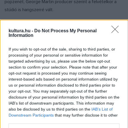
popzenét, George Martin producer szerint a felvételkor a
stúdió is hangszerré vált.
INTERJÚ
kultura.hu -
Do Not Process My Personal
IRODALOM
Information
Meszlényi-Bodnár Zoltán: A színész itt
bármit kimondhat, ami az eszébe jut
If you wish to opt-out of the sale, sharing to third parties, or
Meszlényi-Bodnár Zoltán rendező, színész-drámatanárral
processing of your personal or sensitive information for
arról beszélgettünk, hogyan születik, változik és olykor
targeted advertising by us, please use the below opt-out
section to confirm your selection. Please note that after your
„romlik” a szöveg a színházi nevelési előadásokban.
opt-out request is processed you may continue seeing
interest-based ads based on personal information utilized by
ROCKTÖRTÉNET
us or personal information disclosed to third parties prior to
POPKULT
your opt-out. You may separately opt-out of the further
Krézi srác, döglött macska és kozmikus
disclosure of your personal information by third parties on the
szerelem – hét dal a harmincéves Heaven
IAB’s list of downstream participants. This information may
also be disclosed by us to third parties on the
IAB’s List of
Street Seventől
Downstream Participants
that may further disclose it to other
A Heaven Street Seven bár tizenegy éve inaktív, jeles
third parties.
alkalmakon szerencsére el lehet csípni őket: nagyjából