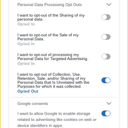
Please note that this website/app uses one or more Google
Personal Data Processing Opt Outs
ötévente Orfűn és a Parkban adnak koncertet. A 2000-es
services and may gather and store information including but
és 2010-es évek magyar gitárzenei szcénájának
not limited to your visit or usage behaviour. You may click to
I want to opt-out of the Sharing of my
personal data.
grant or deny consent to Google and its third-party tags to
kultzenekara szombaton játszik megalakulásának
Opted In
use your data for below specified purposes in below Google
harmincadik évfordulója alkalmából Budapesten – a Kb. 30
consent section.
I want to opt-out of the Sale of my
című koncertre készülve tekintjük át munkásságukat hét
Personal Data.
Opted In
dalon keresztül.
I want to opt-out of processing my
Personal Data for Targeted Advertising.
Opted In
POPKULT
Bródy János misztikusnak érzi a dalaiból
I want to opt-out of Collection, Use,
Retention, Sale, and/or Sharing of my
rendezett hatórás Sziget-napot
Personal Data that Is Unrelated with the
Purposes for which it was collected.
Bródy János vasárnap végig kint lesz a Szigeten, kíváncsi
Opted Out
mindenkire, aki a dalait énekli. „A program nagy része
Google consents
meglepetés számomra, és az egész hatalmas
megtiszteltetés” – mondta a 80 éves dalszerző, előadó,
I want to allow Google to enable storage
related to advertising like cookies on web or
akinek tiszteletére augusztus 9-én mínusz egyedik napot
device identifiers in apps.