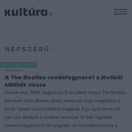
M
Rózsa Anna: Trófea
NÉPSZERŰ
ROCKTÖRTÉNET
POPKULT
A The Beatles csodafegyverét a jövőből
küldték vissza
Hatvan éve, 1966. augusztus 5-én jelent meg a The Beatles
Revolver című albuma, amely nemcsak hogy megelőzte a
korát, hanem új kort talált ki magának. Egy olyan lemezről
van szó, amelyre a zenekar nemcsak 14 dalt rögzített,
hanem megalkotott 14 hangzást, és forradalmasította a