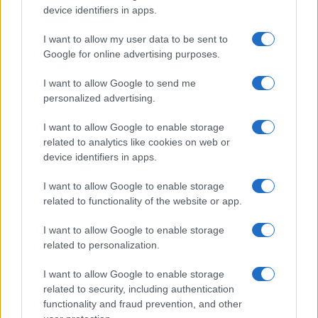
device identifiers in apps.
I want to allow my user data to be sent to
Gáspár Csongor
Google for online advertising purposes.
I want to allow Google to send me
personalized advertising.
Gáspár Csongor képein hibrid lények, szürreális tájak
elevenednek meg, az egymásba csavarodó formák
I want to allow Google to enable storage
fenyegetettséget szülnek, ugyanakkor ezek is
related to analytics like cookies on web or
device identifiers in apps.
tekinthetők a bizonytalanná váló világ metaforáinak.
I want to allow Google to enable storage
Kótai Tamás jelszerű, egymás mellé sorolt formái mintha
related to functionality of the website or app.
logók lennének, futurisztikusak, ismerősek, mégis idegenek.
I want to allow Google to enable storage
Látszólag önmagukban álló, lezárt formák, együttesen
related to personalization.
mégis kiadnak egyfajta narratívát. A művész grafikai
I want to allow Google to enable storage
gondolkodása ölt testet ezeken a kompozíciókon is,
related to security, including authentication
amelyeken a csiszolt papír felülete önmagában kiváltja a
functionality and fraud prevention, and other