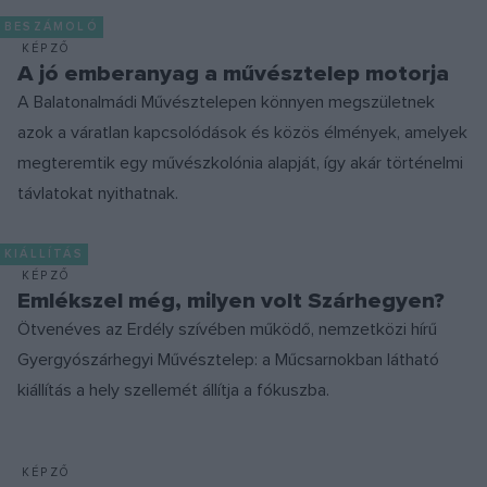
BESZÁMOLÓ
KÉPZŐ
A jó emberanyag a művésztelep motorja
A Balatonalmádi Művésztelepen könnyen megszületnek
azok a váratlan kapcsolódások és közös élmények, amelyek
megteremtik egy művészkolónia alapját, így akár történelmi
távlatokat nyithatnak.
KIÁLLÍTÁS
KÉPZŐ
Emlékszel még, milyen volt Szárhegyen?
Ötvenéves az Erdély szívében működő, nemzetközi hírű
Gyergyószárhegyi Művésztelep: a Műcsarnokban látható
kiállítás a hely szellemét állítja a fókuszba.
KÉPZŐ