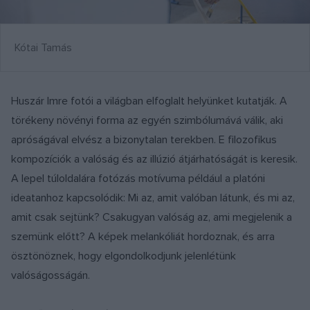
Kótai Tamás
Huszár Imre fotói a világban elfoglalt helyünket kutatják. A
törékeny növényi forma az egyén szimbólumává válik, aki
apróságával elvész a bizonytalan terekben. E filozofikus
kompozíciók a valóság és az illúzió átjárhatóságát is keresik.
A lepel túloldalára fotózás motívuma például a platóni
ideatanhoz kapcsolódik: Mi az, amit valóban látunk, és mi az,
amit csak sejtünk? Csakugyan valóság az, ami megjelenik a
szemünk előtt? A képek melankóliát hordoznak, és arra
ösztönöznek, hogy elgondolkodjunk jelenlétünk
valóságosságán.