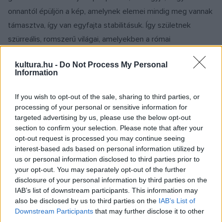
onnantól épüljön a kép, amelynek elemei mindig meg vannak
támasztva, így van egyfajta stabilitásuk. Így születnek
szürreális, romszerű világai, amelyekben a római
maradványok hangulata keveredik az alföldi táj
kultura.hu -
Do Not Process My Personal
hétköznapiságával. Kompozíciói egyszerre idézik a múltat és
Information
a németalföldi tájképfestészet részletgazdagságát, s
emellett utópisztikus, szürreális világokat láttatnak, melyek
If you wish to opt-out of the sale, sharing to third parties, or
processing of your personal or sensitive information for
az értékek devalválódására is utalnak.
targeted advertising by us, please use the below opt-out
section to confirm your selection. Please note that after your
A fragmentum megjelenik Taskovics Éva munkáiban is: ám
opt-out request is processed you may continue seeing
interest-based ads based on personal information utilized by
míg Lipkovicsnál a rom, addig nála az ember által
us or personal information disclosed to third parties prior to
hátrahagyott technológiai hulladék, az űrszemét a központi
your opt-out. You may separately opt-out of the further
téma. Olyan darabokat fest, amelyek nem égtek el az
disclosure of your personal information by third parties on the
IAB’s list of downstream participants. This information may
atmoszférában, hanem töredékként hullottak vissza a
also be disclosed by us to third parties on the
IAB’s List of
Földre. A képek alienszerű szerkezetekként lebegnek
Downstream Participants
that may further disclose it to other
homogén, neonzöld háttér előtt, ami fenyegetettséget
third parties.