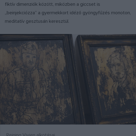
fiktív dimenziók között, miközben a giccset is
„beinjekciózza” a gyermekkort idéző gyöngyfűzés monoton,
meditatív gesztusán keresztül.
Reining Vivien alkotásai