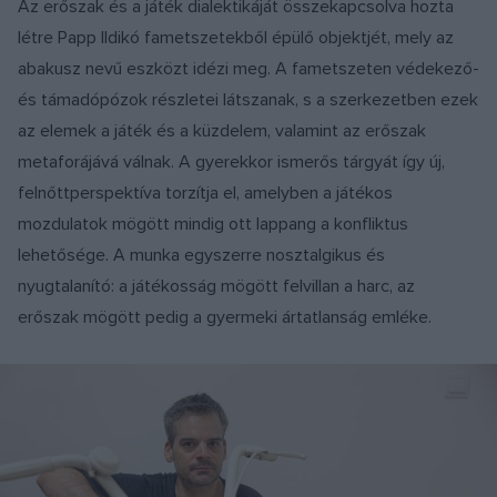
Az erőszak és a játék dialektikáját összekapcsolva hozta
létre Papp Ildikó fametszetekből épülő objektjét, mely az
abakusz nevű eszközt idézi meg. A fametszeten védekező-
és támadópózok részletei látszanak, s a szerkezetben ezek
az elemek a játék és a küzdelem, valamint az erőszak
metaforájává válnak. A gyerekkor ismerős tárgyát így új,
felnőttperspektíva torzítja el, amelyben a játékos
mozdulatok mögött mindig ott lappang a konfliktus
lehetősége. A munka egyszerre nosztalgikus és
nyugtalanító: a játékosság mögött felvillan a harc, az
erőszak mögött pedig a gyermeki ártatlanság emléke.