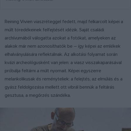
Reining Vivien viaszréteggel fedett, majd felkarcolt képei a
múlt töredékeinek felfejtését idézik. Saját családi
archívumából válogatta azokat a fotókat, amelyeken az
alakok már nem azonosíthatók be – így képei az emlékek
elhalványulására reflektálnak. Az alkotási folyamat során
kvázi archeológusként van jelen: a viasz visszakaparásával
próbálja feltárni a múlt nyomait. Képei egyszerre
melankolikusak és reményteliek: a felejtés, az elmúlás és a
gyász feldolgozása mellett ott vibrál bennük a feltárás
gesztusa, a megőrzés szándéka.