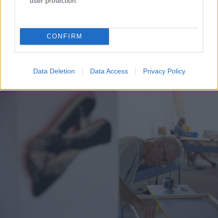
hozzá kapcsolódó érzetet, a jelszerű rajzok körül futó
user protection.
fraktúrák pedig a sérülékenység fogalmát emelik be: a
rajzok magukon viselik a töredékesség és a bizonytalanság
CONFIRM
nyomait. Kótai munkáiban mindig jelen van a kettősség: a
klasszikus grafikai fegyelem és a kísérletezés, a
síkszerűség és a térbeliség, a rend és a roncsolás.
Data Deletion
Data Access
Privacy Policy