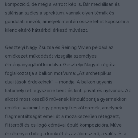
kompozíció, de még a varrott kép is. Bár mediálisan és
stilárisan széles a sprektum, vannak olyan témák és
gondolati mezők, amelyek mentén össze lehet kapcsolni a
kilenc eltérő háttérből érkező művészt.
Gesztelyi Nagy Zsuzsa és Reining Vivien például az
emlékezet működését vizsgálja személyes
élményanyagából kiindulva. Gesztelyi Nagyot régóta
foglalkoztatja a balkon motívuma: „Az archetipikus
dualitások érdekelnek” – mondja. A balkon ugyanis
határhelyzet: egyszerre bent és kint, privát és nyilvános. Az
alkotó most készülő művének kiindulópontja gyermekkori
emléke, valamint egy pompeji freskótöredék, amelynek
fragmentáltságát emeli át a mozaikszerűen rétegzett,
flitterből és csillogó cérnával épülő kompozícióra. Műve
érzékenyen billeg a konkrét és az álomszerű, a valós és a