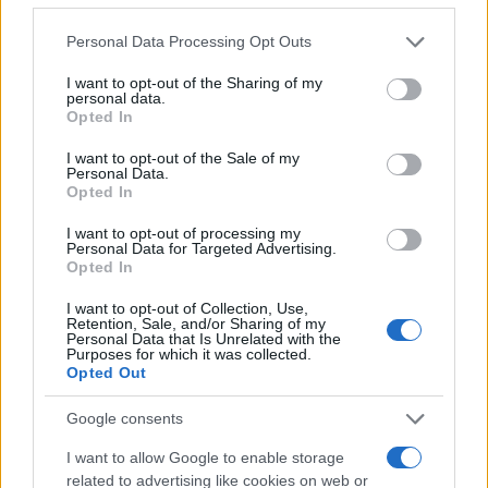
sugall. „Azt hisszük, meghódítjuk az univerzumot, de
Please note that this website/app uses one or more Google
Personal Data Processing Opt Outs
valójában csak újabb hulladékot termelünk” – mondja. Az
services and may gather and store information including but
not limited to your visit or usage behaviour. You may click to
I want to opt-out of the Sharing of my
űrszemét így az antropocén kritikájává válik: minden emberi
personal data.
grant or deny consent to Google and its third-party tags to
alkotás monumentálisnak tűnik, de végül is törékeny, és
Opted In
use your data for below specified purposes in below Google
visszahull ránk.
consent section.
I want to opt-out of the Sale of my
Personal Data.
Opted In
I want to opt-out of processing my
Personal Data for Targeted Advertising.
Opted In
I want to opt-out of Collection, Use,
Retention, Sale, and/or Sharing of my
Personal Data that Is Unrelated with the
Purposes for which it was collected.
Opted Out
Google consents
I want to allow Google to enable storage
related to advertising like cookies on web or