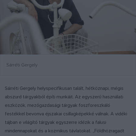
Sárréti Gergely
Sárréti Gergely helyspecifikusan talált, hétköznapi, mégis
abszurd tárgyakból építi munkáit. Az egyszerű használati
eszközök, mezőgazdasági tárgyak foszforeszkáló
festékkel bevonva éjszakai csillagképekké válnak. A vidéki
tájban e világító tárgyak egyszerre idézik a falusi
mindennapokat és a kozmikus távlatokat. „Földhözragadt