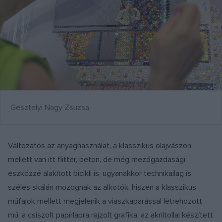
Gesztelyi Nagy Zsuzsa
Változatos az anyaghasználat, a klasszikus olajvászon
mellett van itt flitter, beton, de még mezőgazdasági
eszközzé alakított bicikli is, ugyanakkor technikailag is
széles skálán mozognak az alkotók, hiszen a klasszikus
műfajok mellett megjelenik a viaszkaparással létrehozott
mű, a csiszolt papírlapra rajzolt grafika, az akriltollal készített