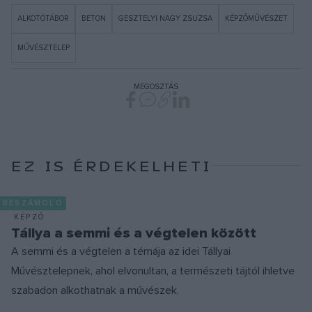
ALKOTÓTÁBOR
BETON
GESZTELYI NAGY ZSUZSA
KÉPZŐMŰVÉSZET
MŰVÉSZTELEP
MEGOSZTÁS
EZ IS ÉRDEKELHETI
BESZÁMOLÓ
KÉPZŐ
Tállya a semmi és a végtelen között
A semmi és a végtelen a témája az idei Tállyai
Művésztelepnek, ahol elvonultan, a természeti tájtól ihletve
szabadon alkothatnak a művészek.