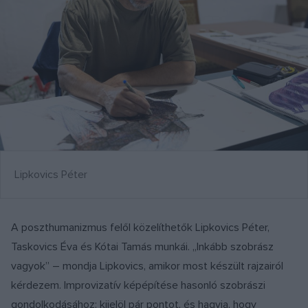
Lipkovics Péter
A poszthumanizmus felől közelíthetők Lipkovics Péter,
Taskovics Éva és Kótai Tamás munkái. „Inkább szobrász
vagyok” – mondja Lipkovics, amikor most készült rajzairól
kérdezem. Improvizatív képépítése hasonló szobrászi
gondolkodásához: kijelöl pár pontot, és hagyja, hogy