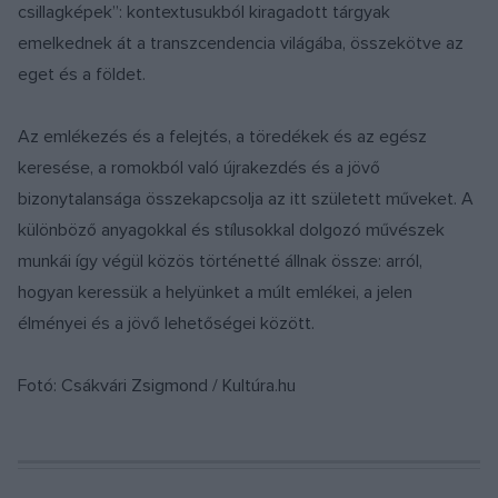
csillagképek”: kontextusukból kiragadott tárgyak
emelkednek át a transzcendencia világába, összekötve az
eget és a földet.
Az emlékezés és a felejtés, a töredékek és az egész
keresése, a romokból való újrakezdés és a jövő
bizonytalansága összekapcsolja az itt született műveket. A
különböző anyagokkal és stílusokkal dolgozó művészek
munkái így végül közös történetté állnak össze: arról,
hogyan keressük a helyünket a múlt emlékei, a jelen
élményei és a jövő lehetőségei között.
Fotó: Csákvári Zsigmond / Kultúra.hu