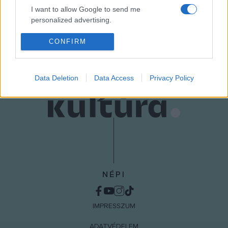
HÍREK
I want to allow Google to send me
personalized advertising.
MEGOSZTÁS
I want to allow Google to enable storage
CONFIRM
related to analytics like cookies on web or
device identifiers in apps.
Data Deletion
Data Access
Privacy Policy
I want to allow Google to enable storage
related to functionality of the website or app.
I want to allow Google to enable storage
related to personalization.
I want to allow Google to enable storage
related to security, including authentication
functionality and fraud prevention, and other
NÉPI
user protection.
IMPRESSZUM
ADATVÉDELEM