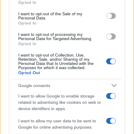
Opted In
use your data for below specified purposes in below Google
ma már mindenki ismeri a Vidéki sanzont, a Pálinka dalt, vagy
consent section.
I want to opt-out of the Sale of my
a Színezd újra című nótákat.
Personal Data.
Opted In
I want to opt-out of processing my
Personal Data for Targeted Advertising.
Opted In
Elmondták: a számos fellépés között nincs idejük próbálni.
I want to opt-out of Collection, Use,
Tovább nehezíti helyzetüket, hogy míg Misi Budapesten él, a
Retention, Sale, and/or Sharing of my
Personal Data that Is Unrelated with the
többiek Gyulán laknak, így a fellépések előtti beállásokon
Purposes for which it was collected.
Opted Out
rázódnak össze. Így sem marad sok idejük a pihenésre, az
augusztus eleji budapesti, a Parkban rendezett
Google consents
nagykoncertjüket még megelőzi a tusnádfürdői után egy
I want to allow Google to enable storage
balatonfüredi, egy nyírteleki és egy gyulai fellépés.
related to advertising like cookies on web or
device identifiers in apps.
I want to allow my user data to be sent to
Google for online advertising purposes.