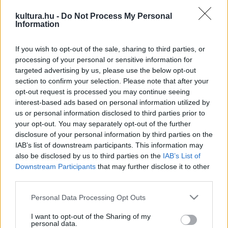
kultura.hu -
Do Not Process My Personal
Information
Más újdonsággal is készülnek a tagok: az örök barátságról
If you wish to opt-out of the sale, sharing to third parties, or
szóló Köszönöm című számuk videóklipje készült el nem
processing of your personal or sensitive information for
rég. Hat év után először forgattak, a felvételeken azonban
targeted advertising by us, please use the below opt-out
section to confirm your selection. Please note that after your
most sem szerepelnek sokat. Az idősebb önmagukat
opt-out request is processed you may continue seeing
színészek alakítják: Misát például Csuja Imre, Misit pedig
interest-based ads based on personal information utilized by
Nyáry Oszkár öregbíti.
us or personal information disclosed to third parties prior to
your opt-out. You may separately opt-out of the further
disclosure of your personal information by third parties on the
IAB’s list of downstream participants. This information may
also be disclosed by us to third parties on the
IAB’s List of
Downstream Participants
that may further disclose it to other
A jókedvű csapat 15 éve játszik együtt, néhány évet várniuk
third parties.
kellett első lemezük kiadására. A négy után megszülető
Please note that this website/app uses one or more Google
Hangolj át című lemez sem hozta meg azonban a várva várt
Personal Data Processing Opt Outs
services and may gather and store information including but
sikert: a rádiók figyelmére ismét várni kellett. Azóta sok
not limited to your visit or usage behaviour. You may click to
I want to opt-out of the Sharing of my
personal data.
minden változott: díjak és egy tehetségkutatós siker után
grant or deny consent to Google and its third-party tags to