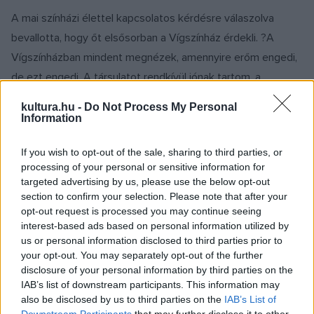
A mai színházi élettel kapcsolatos kérdésre válaszolva
bevallotta, hogy őt elsősorban a Vígszínház érdekli. ?A
Vígszínházban mindent megnézek, amennyire erőm engedi,
de ezt engedi. A társulatot rendkívül jónak tartom, a
közönség is imádja a színházat, és ez a legfontosabb? ?
kultura.hu -
Do Not Process My Personal
mondta, hozzátéve, hogy nagyon szereti a Vígszínházat és
Information
a produkcióit.
If you wish to opt-out of the sale, sharing to third parties, or
processing of your personal or sensitive information for
Arra a kérdésre, hogy a jelenlegi repertoárból melyik előadás
targeted advertising by us, please use the below opt-out
áll a legközelebb hozzá, úgy válaszolt: nem szívesen állítana
section to confirm your selection. Please note that after your
opt-out request is processed you may continue seeing
föl rangsort, neki minden, amit a Vígszínházban lát, szívügye.
interest-based ads based on personal information utilized by
us or personal information disclosed to third parties prior to
Szakmája fiatal képviselőiről szólva arról beszélt, hogy
your opt-out. You may separately opt-out of the further
disclosure of your personal information by third parties on the
nehezebb a helyzetük, részben azért, mert kevesebb a
IAB’s list of downstream participants. This information may
lehetőségük, mint az ő generációjának volt ifjú korában. ?De
also be disclosed by us to third parties on the
IAB’s List of
helytállnak és imádom őket? ? mondta.