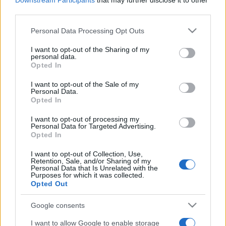
Downstream Participants
that may further disclose it to other
third parties.
A kultúra és a színházi szakma jelenlegi helyzetére utaló
Please note that this website/app uses one or more Google
Personal Data Processing Opt Outs
services and may gather and store information including but
kérdésre úgy válaszolt: hisz benne, hogy a kulturális és a
not limited to your visit or usage behaviour. You may click to
I want to opt-out of the Sharing of my
színházi élet mindig megmarad, és egyre jobban virágzik.
personal data.
grant or deny consent to Google and its third-party tags to
Opted In
use your data for below specified purposes in below Google
consent section.
Bárdy György elmondta, hogy kisgyerekkora óta teniszezik.
I want to opt-out of the Sale of my
Personal Data.
?Gondolom, hogy ez a sport tartott ilyen aggastyánként is
Opted In
viszonylag jó állapotban, a mai napig is művelem, ha nem is
I want to opt-out of processing my
olyan szinten, mint egykoron? - fogalmazott a színész.
Personal Data for Targeted Advertising.
Opted In
Felidézte: ?valaha Asbóth József barátom mondta azt, hogy
teniszezni lábbal kell, nem kézzel, és a lábak már nem a
I want to opt-out of Collection, Use,
Retention, Sale, and/or Sharing of my
régiek?. ?A fél életemet tenisszel töltöttem, a tenisz a
Personal Data that Is Unrelated with the
Purposes for which it was collected.
mindenem, a színház után azonnal? ? mondta.
Opted Out
Google consents
Arra a kérdésre, hogy mi adta a legtöbb örömet életében,
I want to allow Google to enable storage
első helyen a lánya születését említette. Mint mondta, "nagy