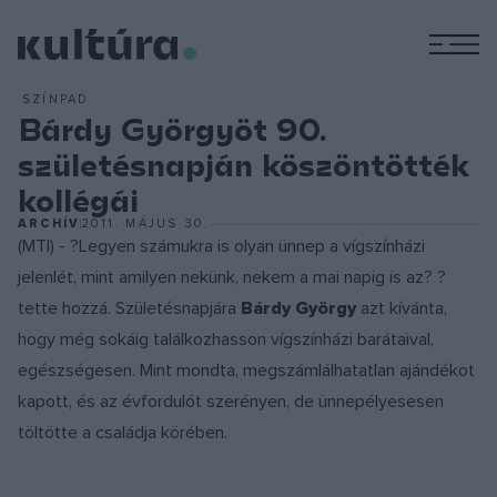
M
SZÍNPAD
Bárdy Györgyöt 90.
születésnapján köszöntötték
kollégái
ARCHÍV
2011. MÁJUS 30.
(MTI) - ?Legyen számukra is olyan ünnep a vígszínházi
jelenlét, mint amilyen nekünk, nekem a mai napig is az? ?
tette hozzá. Születésnapjára
Bárdy György
azt kívánta,
hogy még sokáig találkozhasson vígszínházi barátaival,
egészségesen. Mint mondta, megszámlálhatatlan ajándékot
kapott, és az évfordulót szerényen, de ünnepélyesesen
töltötte a családja körében.