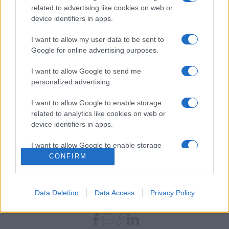
related to advertising like cookies on web or
a szerelem" köztük. ?Majdnem mindenben egyetértünk,
device identifiers in apps.
néha vitatkozunk, és ez nagyon jól esik ? fogalmazott,
I want to allow my user data to be sent to
hozzáfűzve, hogy a lánya csodálatos partner mindenben.
Google for online advertising purposes.
A művész lánya, Anna, tervezőgrafikusnak készül, a Moholy-
I want to allow Google to send me
personalized advertising.
Nagy Művészeti Egyetem hallgatója.
I want to allow Google to enable storage
A házi színpadon szombaton átadták a Bárdy György-díjat
related to analytics like cookies on web or
device identifiers in apps.
is, amelyet minden évben a legeredményesebb 14 éven aluli
magyar teniszező vehet át. Az idén
Békefi Bianka
, az
I want to allow Google to enable storage
Ábris 2010 TSE versenyzője kapta az elismerést. Átadták
related to functionality of the website or app.
CONFIRM
továbbá a Bárdy György Tenisz Alapítvány támogatói
I want to allow Google to enable storage
részvételével megtartott társasági teniszverseny díjait is.
related to personalization.
Data Deletion
Data Access
Privacy Policy
I want to allow Google to enable storage
MEGOSZTÁS
related to security, including authentication