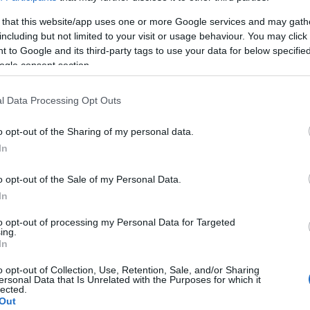
ta, felkerült a világ térképére, hiszen még ausztrál lakói is let
 that this website/app uses one or more Google services and may gath
istacsoportok jönnek Hollandiából, Németországból, Ausztriából,
including but not limited to your visit or usage behaviour. You may click 
 to Google and its third-party tags to use your data for below specifi
ogle consent section.
amok, kézművesek várják az érdeklődőket. A négyórás gála est
színház direktora. A kétszer kilencvenperces előadáson az operet
l Data Processing Opt Outs
án Imre, Lehár Ferenc, Huszka Jenő és más neves zeneszerzők da
 tizenhárom szólista képzeletbeli utazásra invitálja a vendégeket
o opt-out of the Sharing of my personal data.
szkvától egészen Pekingig. Az est éjfél körül tűzijátékkal zárul.
In
o opt-out of the Sale of my Personal Data.
rettszínház tánckara és harmincnégy fős zenekara, amelyet
Mak
In
to opt-out of processing my Personal Data for Targeted
ing.
ozsó József, Fischl Mónika, Kalocsai Zsuzsa, Kerényi Mikl
In
 Vadász Dániel
és
Vadász Zsolt
.
o opt-out of Collection, Use, Retention, Sale, and/or Sharing
ersonal Data that Is Unrelated with the Purposes for which it
lected.
Out