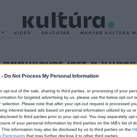
T
VIDEÓ
HAJÓGYÁR
MAGYAR KULTÚRA M
 nagykövet lett a kübek
 -
Do Not Process My Personal Information
levél átvételekor felidézte, Kálmán Imre csodálatos örökségét a 
to opt-out of the sale, sharing to third parties, or processing of your per
formation for targeted advertising by us, please use the below opt-out s
től. Magyarországon egy kicsit ódzkodnak a műfajtól, "talán ez 
r selection. Please note that after your opt-out request is processed y
eing interest-based ads based on personal information utilized by us or
disclosed to third parties prior to your opt-out. You may separately opt-
losure of your personal information by third parties on the IAB’s list of
. This information may also be disclosed by us to third parties on the
IA
operettfalu az elmúlt több mint egy évtizedben megmutatta, hog
Participants
that may further disclose it to other third parties.