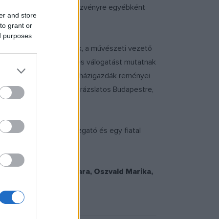
tek a településnek. A rendezvényre egyébként
er and store
 Görögországból is.
to grant or
ed purposes
e nyolc órakor kezdődik, a művészeti vezető
tszínház sztárjai bőséges válogatást mutatnak
llamai csendülnek fel a házigazdák reményei
 az elegáns Bécsbe, a varázslatos Budapestre,
láry László
főzeneigazgató és egy fiatal
ós Máté, Kékkovács Mara, Oszvald Marika,