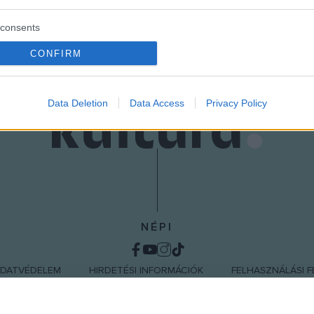
consents
o allow Google to enable storage related to advertising like cookies on
CONFIRM
evice identifiers in apps.
o allow my user data to be sent to Google for online advertising
Data Deletion
Data Access
Privacy Policy
s.
to allow Google to send me personalized advertising.
o allow Google to enable storage related to analytics like cookies on
evice identifiers in apps.
o allow Google to enable storage related to functionality of the website
NÉPI
o allow Google to enable storage related to personalization.
DATVÉDELEM
HIRDETÉSI INFORMÁCIÓK
FELHASZNÁLÁSI F
o allow Google to enable storage related to security, including
cation functionality and fraud prevention, and other user protection.