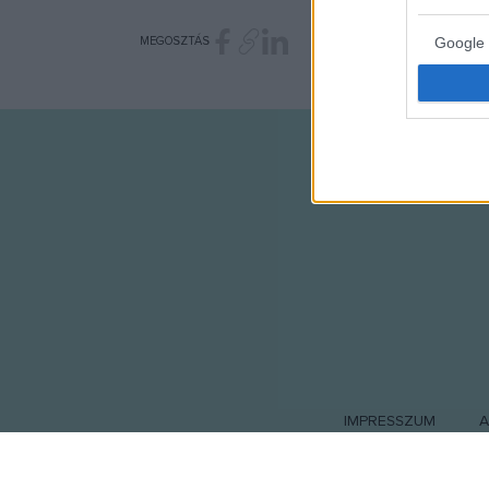
MEGOSZTÁS
Google 
I want t
web or d
I want t
purpose
I want 
I want t
web or d
I want t
or app.
I want t
IMPRESSZUM
A
I want t
authenti