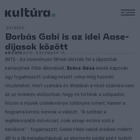
M
SZÍNPAD
Borbás Gabi is az idei Aase-
díjasok között
ARCHÍV
2010. DECEMBER 15.
(MTI) - Az eseményen filmek idézték fel a díjazottak
karrierjének főbb állomásait.
Szőcs Géza
ennek kapcsán
úgy fogalmazott: sokáig nézett volna még hasonló
részleteket, mert számára és általában a néző számára nem
az az érdekes elsősorban, hogy mi történik a színpadon,
hiszen a művek cselekménye többnyire ismert, hanem a
hogyanra keresi, keresik a választ. "A színház a
legillékonyabb művészet, csak aznap estére szól a
hatóköre" - fogalmazott. Gobbi Hilda valódi értékek mellett
állt ki a díj megalapításával, az elismerés pedig azért tudott