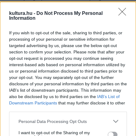
mostanáig hiteles maradni, mert ugyancsak valódi értékeket
kultura.hu -
Do Not Process My Personal
tükröz. Bár az alapító epizodisták számára hozta létre,
Information
története során és most is rangos művészek, a szakma
kiválóságai nyerték el, akik nélkül nincs sikeres előadás -
If you wish to opt-out of the sale, sharing to third parties, or
processing of your personal or sensitive information for
hangsúlyozta.
targeted advertising by us, please use the below opt-out
section to confirm your selection. Please note that after your
opt-out request is processed you may continue seeing
interest-based ads based on personal information utilized by
us or personal information disclosed to third parties prior to
Az államtitkár foglalta össze egy-egy mondatban a négy
your opt-out. You may separately opt-out of the further
díjazott pályaképét,
Borbás Gabi
t all round színésznőként
disclosure of your personal information by third parties on the
IAB’s list of downstream participants. This information may
jellemezte, aki remekül énekel és táncol is,
Csonka Ibolya
a
also be disclosed by us to third parties on the
IAB’s List of
naiva szerepkörből váltott például
A padlás
című musical
Downstream Participants
that may further disclose it to other
bölcs Mamókájára.
Fülöp Zsigmond
markáns karaktereket
third parties.
formált meg a "nagy" Nemzeti Színházban. A Vajdaságból
Please note that this website/app uses one or more Google
Personal Data Processing Opt Outs
Magyarországra települt
Venczel Valentin
jobbnál jobb
services and may gather and store information including but
not limited to your visit or usage behaviour. You may click to
I want to opt-out of the Sharing of my
rendezők progresszív együttműködő partnere az Egri