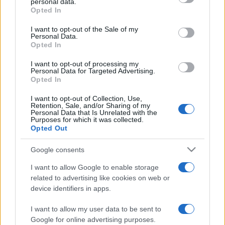
personal data.
grant or deny consent to Google and its third-party tags to
Gárdonyi Géza Színházban, a Márton László-drámatrilógia
Opted In
use your data for below specified purposes in below Google
egyik oszlopa - emelte ki.
consent section.
I want to opt-out of the Sale of my
Personal Data.
Opted In
Vajda Márta
, a Magyar Színházi Társaság ügyvezető titkára
I want to opt-out of processing my
adta át a Bálint Lajos-vándorgyűrűt, amelyet a legendás
Personal Data for Targeted Advertising.
Opted In
dramaturg özvegye, Spiegel Annie alapított, hogy a
háttérben dolgozó dramaturgokat, színházi titkárokat
I want to opt-out of Collection, Use,
Retention, Sale, and/or Sharing of my
elismerjék. A gyűrűt 2010-ben
Götz Béláné
, a Budapest
Personal Data that Is Unrelated with the
Purposes for which it was collected.
Bábszínház művészeti titkára kapta.
Opted Out
Google consents
A végrendelet szellemében színészekből álló kuratórium
dönt a díjazottakról, a kurátorok között van
Molnár
I want to allow Google to enable storage
related to advertising like cookies on web or
Piroska, Felföldi Anikó, Epres Attila, Igó Éva
és
Csikos
device identifiers in apps.
Sándor
. A most leköszönő kuratórium nevében Molnár
Piroska elmondta, úgy hiszi, méltányosan, jól döntöttek a
I want to allow my user data to be sent to
Google for online advertising purposes.
díjazottakról.