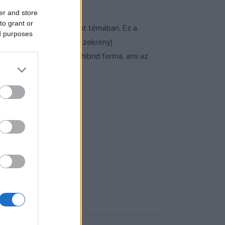
er and store
to grant or
s tárgy közötti kapcsolat témában. Ez a
ed purposes
s komód és egy makacs szekrény)
olytatódása a tárgyban, hibrid forma, ami az
n FIRKET