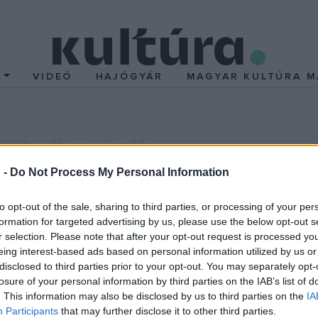
T
VIDEÓ
HAJÓGYÁR
MAGYAR KULTÚRA M
(I): A másik
 -
Do Not Process My Personal Information
2011. szeptember 14-15. 20:00
to opt-out of the sale, sharing to third parties, or processing of your per
z előadást. A sötétben zajló események megtévesztik a szemet és
formation for targeted advertising by us, please use the below opt-out s
r selection. Please note that after your opt-out request is processed y
test a határain túlra, ahol az élettelen tárgyak életre kelnek és m
eing interest-based ads based on personal information utilized by us or
ötétben ott lapul a módszer!
disclosed to third parties prior to your opt-out. You may separately opt-
losure of your personal information by third parties on the IAB’s list of
. This information may also be disclosed by us to third parties on the
IA
i artista, zsonglőr, táncos, zenész és utcai előadó egy személyb
Participants
that may further disclose it to other third parties.