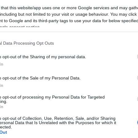
jekten 2009-ben.
 that this website/app uses one or more Google services and may gath
including but not limited to your visit or usage behaviour. You may click 
bjával, melyet hároméves (!) mozgáskutatás előzött meg a test é
 to Google and its third-party tags to use your data for below specifi
ált, amely egy naiv alak és az őt körülvevő tárgyak (egy kedve
ogle consent section.
tánc és a tárgyszínház összekeveredik. A
Másik
egy lény, a test f
 be, hogyan bírnak a bútorok performatív erővel.
l Data Processing Opt Outs
o opt-out of the Sharing of my personal data.
www.l-autre.be
In
Videórészlet az előadásból:
o opt-out of the Sale of my Personal Data.
In
http://www.youtube.com/watch?v=guOx5co9qTM
to opt-out of processing my Personal Data for Targeted
ing.
Koreográfia: Claudio STELLATO
In
hang- és fény technika, díszlet, jelmez: Claudio STELLATO,
Marti
o opt-out of Collection, Use, Retention, Sale, and/or Sharing
Adminisztráció:
Chiara RIBERA D?ALCAL?
ersonal Data that Is Unrelated with the Purposes for which it
lected.
Out