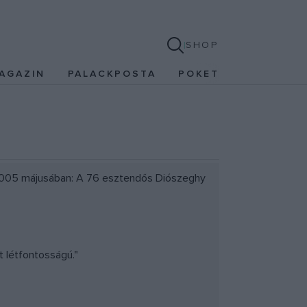
SHOP
AGAZIN
PALACKPOSTA
POKET
é 2005 májusában: A 76 esztendős Diószeghy
 létfontosságú."