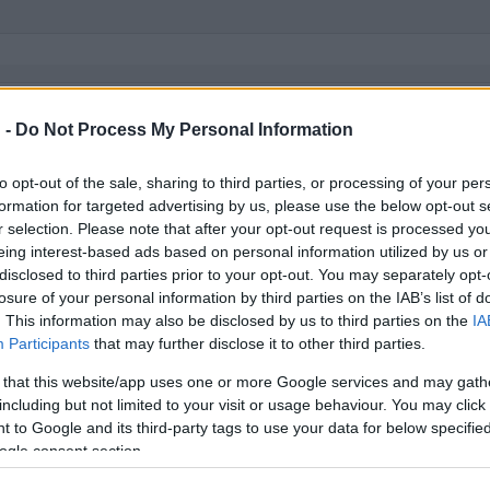
 -
Do Not Process My Personal Information
to opt-out of the sale, sharing to third parties, or processing of your per
ar.hu
erdélyi munkatársának, Csirák Csabának szerkesztésével el
formation for targeted advertising by us, please use the below opt-out s
r selection. Please note that after your opt-out request is processed y
eing interest-based ads based on personal information utilized by us or
disclosed to third parties prior to your opt-out. You may separately opt-
tézetet, az egész évfolyam együtt marad, és megalapítják a nagy
losure of your personal information by third parties on the IAB’s list of
. This information may also be disclosed by us to third parties on the
IA
ket Szatmárnémetibe, ahol létrehozzák a Szatmári Állami Magyar 
Participants
that may further disclose it to other third parties.
 that this website/app uses one or more Google services and may gath
including but not limited to your visit or usage behaviour. You may click 
t, a nagybányai esztendőket leszámítva, nem cserél társulatot, 
 to Google and its third-party tags to use your data for below specifi
szik. Szívéhez leközelébb Móricz Zsigmond: "Nem élhetek muzsi
ogle consent section.
átszhat. Először 1956-ban formálja meg Balázs alakját, és bizony 