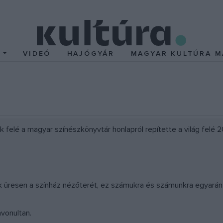
T
VIDEÓ
HAJÓGYÁR
MAGYAR KULTÚRA M
k felé a magyar színészkönyvtár honlapról repítette a világ fel
k üresen a színház nézőterét, ez számukra és számunkra egyaránt
vonultan.