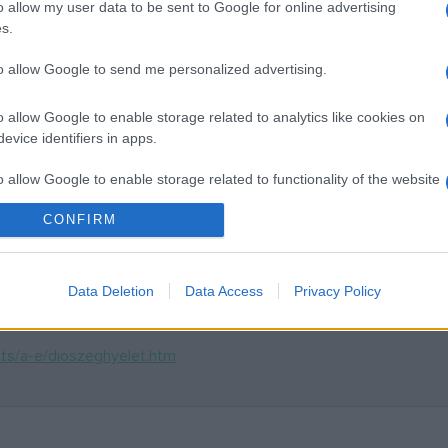
o allow my user data to be sent to Google for online advertising
s.
 Színművészeti Intézetének hallgatója
to allow Google to send me personalized advertising.
nyai színház magyar tagozatát
o allow Google to enable storage related to analytics like cookies on
agozatának tagja
evice identifiers in apps.
ítják a Szatmári Állami Magyar Színházat
o allow Google to enable storage related to functionality of the website
áz tagja
ltan
CONFIRM
o allow Google to enable storage related to personalization.
o allow Google to enable storage related to security, including
Data Deletion
Data Access
Privacy Policy
ház tagja édesapját gyászolja.
cation functionality and fraud prevention, and other user protection.
nts/a-e/dioszeghyelet.htm