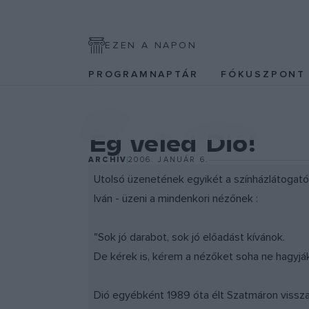
EZEN A NAPON
PROGRAMNAPTÁR
FÓKUSZPON
SZÍNPAD
Ég veled Dió!
ARCHÍV
2006. JANUÁR 6.
Utolsó üzenetének egyikét a színházlátogató
Iván - üzeni a mindenkori nézőnek :
"Sok jó darabot, sok jó előadást kívánok.
De kérek is, kérem a nézőket soha ne hagyjá
Dió egyébként 1989 óta élt Szatmáron vissza