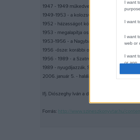
I want t
1947 - 1949 műkedvelő színjátszó
purpose
1949-1953 - a kolozsvári Szentgyörgyi István
I want 
1952 - házasságot köt
1953 - megalapítja osztálytársaival a nagybá
I want t
1953-1956 - a Nagybányai Színház - magyart
web or d
1956 -ősze: korábbi osztálytársakkal megalap
I want t
1956 - 1989 - a Szatmári Állami Magyar Szính
or app.
1989 - nyugdíjazzák, Szatmáron él visszavonu
I want t
2006. január 5. - halála
I want t
Ifj. Diószeghy Iván a debreceni Csokonai Szín
authenti
Forrás:
http://www.szineszkonyvtar.hu/conte