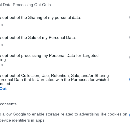
l Data Processing Opt Outs
 előadást ért meg. 17 évvel később, 1973-ban találkozik ismét Balá
sokkal gazdagabb, sokkal árnyaltabb alakot színre vinnie ekkor.
o opt-out of the Sharing of my personal data.
ovics szerepe áll közel leginkább az egyéniségéhez, de nagy sike
In
ály (Jókai: Aranyember), Spiridon (Baranga: Kergebírka). Megjeg
o opt-out of the Sale of my Personal Data.
én a legmagasabb előadásszámok közé tartozik, a hazai színjáts
In
tásai, mint például Napoleon, vagy Sztálin stb...
találó maszkokat készítenek maguknak. Nagyon fontos a szereplő
to opt-out of processing my Personal Data for Targeted
ing.
álása esetén, vallja a művész.
In
o opt-out of Collection, Use, Retention, Sale, and/or Sharing
aszkjaimat is magam készítem."
ersonal Data that Is Unrelated with the Purposes for which it
lected.
Out
consents
umban (Majláth) kezdi tanulmányait
o allow Google to enable storage related to advertising like cookies on
evice identifiers in apps.
tesz érettségit