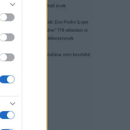
zs szerepével újra. Az eltelt évek
rű alakításai közé tartozik: Don Pedro (Lope
yzendő, hogy "Az Aranyember" 178 előadást ér
zás terén sem gyakori. Emlékezetesek
 belső világának a megmutatása, nem kevésbé