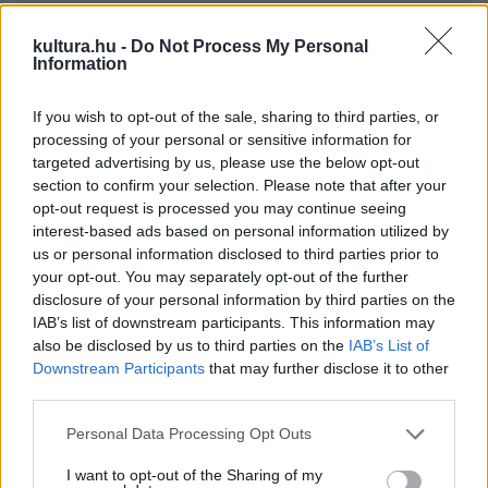
kultura.hu -
Do Not Process My Personal
Information
Kitért arra, hogy első olvasásra, vagy a régi előadásokat
If you wish to opt-out of the sale, sharing to third parties, or
nézve nem tűnik föl, hogy a drámairodalom egyik
processing of your personal or sensitive information for
legnehezebb szerepe a főhősé. Ez most derül ki, amikor az
targeted advertising by us, please use the below opt-out
section to confirm your selection. Please note that after your
ember színpadra állítja a darabot. A mű első része komoly,
opt-out request is processed you may continue seeing
kemény filozófiai összecsapás, a darab folyamatosan alakul
interest-based ads based on personal information utilized by
át akció-krimivé. Az első felvonás szövege nagyon sűrű,
us or personal information disclosed to third parties prior to
your opt-out. You may separately opt-out of the further
nehéz volt értelmezni - fűzte hozzá a rendező.
disclosure of your personal information by third parties on the
IAB’s list of downstream participants. This information may
also be disclosed by us to third parties on the
IAB’s List of
Downstream Participants
that may further disclose it to other
Kolhaas Mihály története a német törpeállamok kialakulása, a
third parties.
hercegségek, fejedelemségek, önálló zárt tartományok
Please note that this website/app uses one or more Google
Personal Data Processing Opt Outs
idején játszódik. Kolhaas lovakkal kereskedik - becsületes
services and may gather and store information including but
munkával keresi pénzét - lovait szállítja a megrendelőhöz
not limited to your visit or usage behaviour. You may click to
I want to opt-out of the Sharing of my