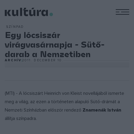
M
SZÍNPAD
Egy lócsiszár
virágvasárnapja - Sütő-
darab a Nemzetiben
ARCHÍV
2011. DECEMBER 10.
(MTI) - A lócsiszárt Heinrich von Kleist novellájából ismerte
meg a világ, az ezen a történeten alapuló Sütő-drámát a
Nemzeti Színházban először rendező
Znamenák István
állítja színpadra.