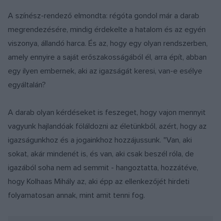
A színész-rendező elmondta: régóta gondol már a darab
megrendezésére, mindig érdekelte a hatalom és az egyén
viszonya, állandó harca. És az, hogy egy olyan rendszerben,
amely ennyire a saját erőszakosságából él, arra épít, abban
egy ilyen embernek, aki az igazságát keresi, van-e esélye
egyáltalán?
A darab olyan kérdéseket is feszeget, hogy vajon mennyit
vagyunk hajlandóak föláldozni az életünkből, azért, hogy az
igazságunkhoz és a jogainkhoz hozzájussunk. "Van, aki
sokat, akár mindenét is, és van, aki csak beszél róla, de
igazából soha nem ad semmit - hangoztatta, hozzátéve,
hogy Kolhaas Mihály az, aki épp az ellenkezőjét hirdeti
folyamatosan annak, mint amit tenni fog.