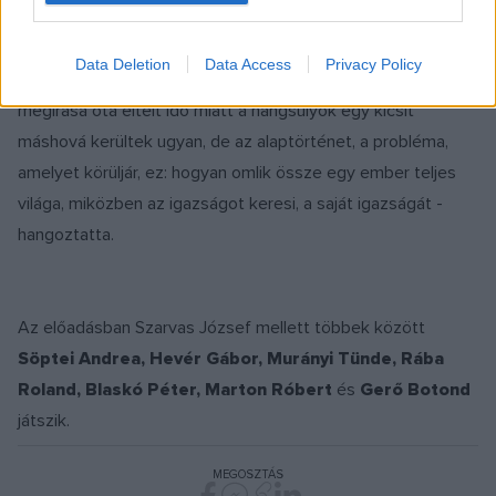
Az előadás csak nagyon kevéssé tér el az eredeti drámától,
Data Deletion
Data Access
Privacy Policy
az apróbb változtatások csak a Sütő-darabot erősítik. A mű
megírása óta eltelt idő miatt a hangsúlyok egy kicsit
máshová kerültek ugyan, de az alaptörténet, a probléma,
amelyet körüljár, ez: hogyan omlik össze egy ember teljes
világa, miközben az igazságot keresi, a saját igazságát -
hangoztatta.
Az előadásban Szarvas József mellett többek között
Söptei Andrea, Hevér Gábor, Murányi Tünde, Rába
Roland, Blaskó Péter, Marton Róbert
és
Gerő Botond
játszik.
MEGOSZTÁS