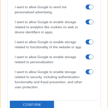
rettenetes dologról van szó, hogy azt csinálhat velünk a
I want to allow Google to send me
hatalom, amit csak akar. De ha fellázadunk, és érvényt
personalized advertising.
szerzünk - akár erőszakkal - a jogainknak, az bizonyos
I want to allow Google to enable storage
következményekkel jár. Az ember elveszíti a családját,
related to analytics like cookies on web or
mindenét. A saját lelkét, a hitét is. "Johanna nem veszíti el a
device identifiers in apps.
hitét, Kolhaas elveszíti. Nemcsak a jogban és a törvényben,
I want to allow Google to enable storage
hanem az istenben való hitét is elveszíti" - mondta.
related to functionality of the website or app.
Szólt arról, hogy Sütő darabja Kleist írásához képest
I want to allow Google to enable storage
related to personalization.
finomabb és szelídebb történet, sokkal inkább filozofikus.
Kleist története egy durva és brutális világról szól. "És
I want to allow Google to enable storage
ebben a nagyon durva és brutális világban Kolhaas is nagyon
related to security, including authentication
functionality and fraud prevention, and other
durva és brutális" - tette hozzá.
user protection.
CONFIRM