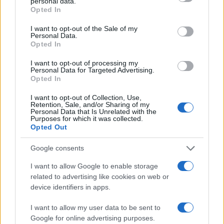
personal data.
vagy viszi őket a vásárra. Az egyik határon a váratlanul
grant or deny consent to Google and its third-party tags to
Opted In
use your data for below specified purposes in below Google
megváltozott vámtörvények miatt összeütközésbe kerül a
consent section.
I want to opt-out of the Sale of my
fönnálló rend birtokosaival, és jogtalan intézkedéseik
Personal Data.
Opted In
kapcsán megismeri az önkényt és a kiszolgáltatottságot.
Igazáért magányos keresztes háborút folytat. Habár ebben
I want to opt-out of processing my
Personal Data for Targeted Advertising.
a küzdelemben elveszíti vagyonát és szeretteit, jottányit
Opted In
sem enged. Végül saját magában és istenében is elveszíti
I want to opt-out of Collection, Use,
lassanként a hitét - olvasható a darab ismertetőjében.
Retention, Sale, and/or Sharing of my
Personal Data that Is Unrelated with the
Purposes for which it was collected.
Opted Out
Kérdésre válaszolva Znamenák István beszélt arról is, hogy
az "Itt állok, mást nem tehetek" mondata, ugyanúgy igaz - a
Google consents
színház műsorán szintén megtalálható darab
I want to allow Google to enable storage
címszereplőjére - Szent Johannára, mint az e drámában
related to advertising like cookies on web or
szereplő Luther Mártonra és Kolhaas Mihályra. Bár egyáltalán
device identifiers in apps.
nem ugyanarról szól a két mű. Johanna története a hit és a
I want to allow my user data to be sent to
politika ütközéséről szól. Itt az igazságtalanságról, és arról a
Google for online advertising purposes.