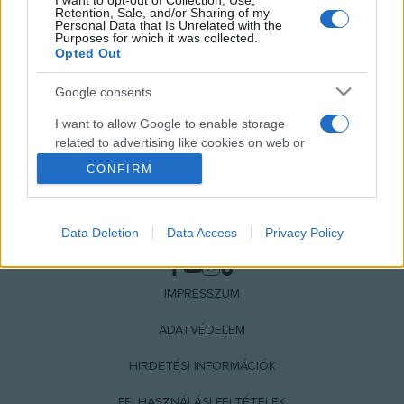
I want to opt-out of Collection, Use,
Retention, Sale, and/or Sharing of my
Personal Data that Is Unrelated with the
Purposes for which it was collected.
Opted Out
Google consents
I want to allow Google to enable storage
related to advertising like cookies on web or
device identifiers in apps.
CONFIRM
I want to allow my user data to be sent to
Google for online advertising purposes.
Data Deletion
Data Access
Privacy Policy
NÉPI
I want to allow Google to send me
personalized advertising.
IMPRESSZUM
I want to allow Google to enable storage
related to analytics like cookies on web or
ADATVÉDELEM
device identifiers in apps.
HIRDETÉSI INFORMÁCIÓK
I want to allow Google to enable storage
FELHASZNÁLÁSI FELTÉTELEK