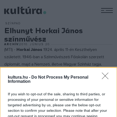
M
SZÍNPAD
Elhunyt Horkai János
színművész
ARCHÍV
2010. JÚNIUS 20.
(MTI) -
Horkai János
1924. április 11-én Keszthelyen
született. 1946-ban a Színművészeti Főiskolán szerzett
diplomát, majd a Nemzeti, illetve Magyar Színház tagja,
1989-ben örökös tagja lett. 1947-1956 között a Színház- és
kultura.hu -
Do Not Process My Personal
Filmművészeti Főiskola tanársegédje volt.
Information
If you wish to opt-out of the sale, sharing to third parties, or
processing of your personal or sensitive information for
Színpadi szerepei mellett számos mozifilmben is játszott:
targeted advertising by us, please use the below opt-out
2x2 néha 5
(1954),
Édes Anna
(1958),
Három csillag
(1960),
section to confirm your selection. Please note that after your
Férjhez menni tilos
(1963),
Meztelen diplomata
(1963),
Kár
opt-out request is processed you may continue seeing