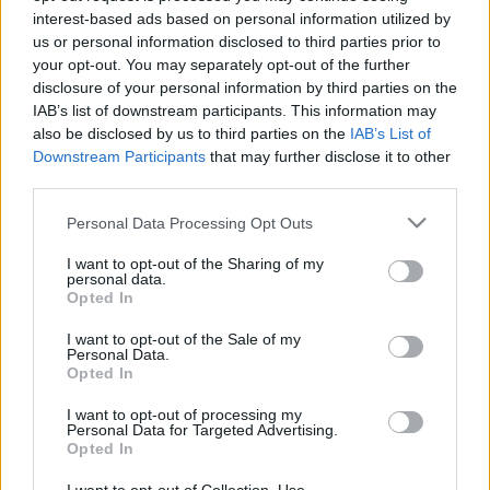
interest-based ads based on personal information utilized by
a benzinért
(1964),
Másfél millió
(1964),
Húsz óra
(1965),
us or personal information disclosed to third parties prior to
Kötelék
(1967),
Hekus lettem
(1972),
Lila ákác
(1972),
A
your opt-out. You may separately opt-out of the further
magyar ugaron
(1972),
Ha megjön József
(1972),
A
disclosure of your personal information by third parties on the
IAB’s list of downstream participants. This information may
csillagszemű
(1977),
Dübörgő csend
(1977).
also be disclosed by us to third parties on the
IAB’s List of
Downstream Participants
that may further disclose it to other
A televízióban többek között
Az Aranykesztyű lovagjai
, az
third parties.
Én Prenn Ferenc
, a
Sipsirica
,
Szerelmi álmok
,
Az öreg
Please note that this website/app uses one or more Google
Personal Data Processing Opt Outs
gavallér
,
A palacsintás király
,
A hét varázsdoboz
és a
services and may gather and store information including but
not limited to your visit or usage behaviour. You may click to
I want to opt-out of the Sharing of my
Beszterce ostroma
című filmekben szerepelt.
personal data.
grant or deny consent to Google and its third-party tags to
Opted In
use your data for below specified purposes in below Google
Szinkronszínészként számos külföldi művésznek
consent section.
I want to opt-out of the Sale of my
Personal Data.
kölcsönözte hangját. Horkai János 2009-ben a Magyar
Opted In
Köztársasági Érdemrend Tisztikeresztje kitüntetésben
I want to opt-out of processing my
részesült.
Personal Data for Targeted Advertising.
Opted In
MEGOSZTÁS