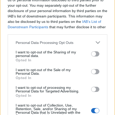
us or personal information disclosed to third parties prior to
your opt-out. You may separately opt-out of the further
között eljátszotta a Tartuffe Mariannáját. 1951-ben a színház
disclosure of your personal information by third parties on the
művészeti főtitkára lett, és e beosztásában több mint
IAB’s list of downstream participants. This information may
negyven éven át volt a teátrum nélkülözhetetlen vezetője,
also be disclosed by us to third parties on the
IAB’s List of
Downstream Participants
that may further disclose it to other
szakértője, lelke - írta róla
Sándor János
Jászai-díjas
third parties.
rendező Százados színházkrónika című művében.
Please note that this website/app uses one or more Google
Personal Data Processing Opt Outs
services and may gather and store information including but
"Segíteni, mindig segíteni a művészi munkát, minél jobban
not limited to your visit or usage behaviour. You may click to
I want to opt-out of the Sharing of my
personal data.
előkészíteni, hogy zökkenőmentes lehessen, erre
grant or deny consent to Google and its third-party tags to
Opted In
use your data for below specified purposes in below Google
törekedtem négy évtizeden át" - vallotta Horkits Erzsébet.
consent section.
I want to opt-out of the Sale of my
Personal Data.
Opted In
MEGOSZTÁS
I want to opt-out of processing my
Personal Data for Targeted Advertising.
Opted In
I want to opt-out of Collection, Use,
Retention, Sale, and/or Sharing of my
Personal Data that Is Unrelated with the