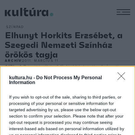
M
SZÍNPAD
Elhunyt Horkits Erzsébet, a
Szegedi Nemzeti Színház
örökös tagja
ARCHÍV
2011. MÁRCIUS 11.
(MTI) - A Dömötör-életműdíjjal is kitüntetett művészeti
főtitkár 1945-től fél évszázadon át szolgálta a szegedi
kultura.hu -
Do Not Process My Personal
Information
teátrumot, amelynek köztiszteletben álló, nélkülözhetetlen
háttérmunkása volt.
If you wish to opt-out of the sale, sharing to third parties, or
processing of your personal or sensitive information for
targeted advertising by us, please use the below opt-out
section to confirm your selection. Please note that after your
Horkits Erzsébet
1945. szeptember 28-án lépte át
opt-out request is processed you may continue seeing
először a Szegedi Nemzeti Színház művészbejárójának
interest-based ads based on personal information utilized by
küszöbét. Eleinte színészi feladatokat oldott meg, többek