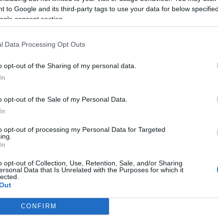
erek megformálásában teljesedett ki. Egyik legemlékezetesebb s
 to Google and its third-party tags to use your data for below specifi
jában, Major Tamás partnereként. Moliere Tartuffe-jének Orgonja
ogle consent section.
l Data Processing Opt Outs
negyvennél is több játékfilmben tűnt fel. Bacsó Péter
Tanú
című fi
o opt-out of the Sharing of my personal data.
özt még az óriási közönségsikert arató 2 x 2 néha öt című produk
In
 Noé bárkájában játszotta.
o opt-out of the Sale of my Personal Data.
 kitüntették. Kétszeres Jászai Mari-díjas, Érdemes Művész. A Kos
In
ma-díjat is.
to opt-out of processing my Personal Data for Targeted
ing.
In
o opt-out of Collection, Use, Retention, Sale, and/or Sharing
ersonal Data that Is Unrelated with the Purposes for which it
lected.
Out
CONFIRM
consents