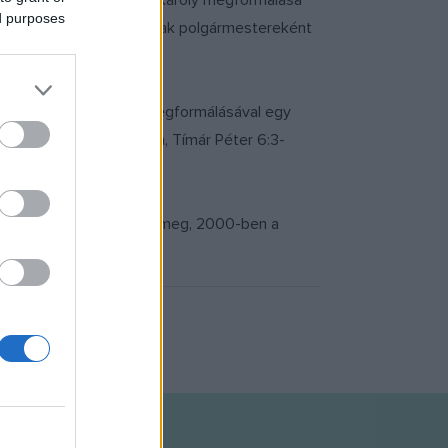
zínházi alakítása Paál Károly megformálása
ed purposes
ként, Gogol A revizorjának polgármestereként
lmjében Pelikán gátőr megformálásával egy
cióban, a Legényanyában, Tímár Péter 6:3-
suth-díjat 1973-ban kapta meg, 2000-ben a