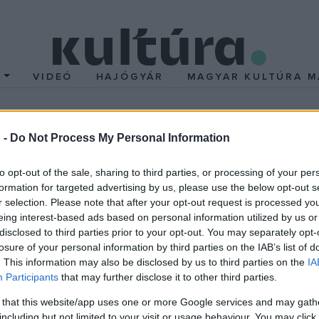
T
VIDEÓ
HAJÓGYÁR
MAGYAR KULTÚRA M
erenc
 -
Do Not Process My Personal Information
to opt-out of the sale, sharing to third parties, or processing of your per
ai Ferenc
pályáját 1945-ben a Belvárosi Színházban kezdte. 1948-
formation for targeted advertising by us, please use the below opt-out s
r selection. Please note that after your opt-out request is processed y
eing interest-based ads based on personal information utilized by us or
disclosed to third parties prior to your opt-out. You may separately opt-
losure of your personal information by third parties on the IAB’s list of
 is tanított. 1985-től országgyűlési képviselő volt. 1989-ben lem
. This information may also be disclosed by us to third parties on the
IA
Participants
that may further disclose it to other third parties.
erű zsarnokok érzelmeit, szenvedélyeit belülről építette fel. Drám
 that this website/app uses one or more Google services and may gath
including but not limited to your visit or usage behaviour. You may click 