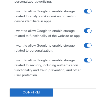
aligha jut a házasélet örömeihez. Amikor Petruchio először
personalized advertising.
megszólítja, áram fut végig a testén és már tudja, hogy
I want to allow Google to enable storage
elveszett. Börcsök némi cinizmusba oltja a vágyakozást,
related to analytics like cookies on web or
szép közös játékuk sokkal inkább a váratlanul feltörő
device identifiers in apps.
szerelemről szól, mint a Bianca körüli affektálások. Szép, bár
I want to allow Google to enable storage
kissé túllágyított pillanatokat köszönhetünk
Fesztbaum
related to functionality of the website or app.
Béla
Hortensiójának, kitűnő
Mészáros Máté
a kérőnek
I want to allow Google to enable storage
öltözött, félművelt szolga szerepében,
Molnár Áron
related to personalization.
gumitestű, állandó alakváltozásra kész Grumiója egy önálló
I want to allow Google to enable storage
estét is be tudna tölteni, Bianca szerepében
Réti Adrienn
related to security, including authentication
igazi mai, élvezeteket hajszoló tinédzser és erős karaktert
functionality and fraud prevention, and other
hoz az utolsó percekben
Harkányi Endre
Vincentiója.
user protection.
CONFIRM