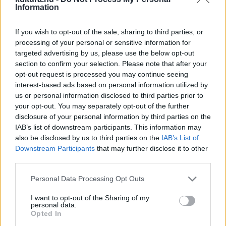
dimenzióban működik, a tárgyak röpülnek, a serpenyő
Information
önmagától kisüti a tojást, Bianca szobájából
rongyfüggönnyel eltakart cirkuszi bódé lesz, a nászéjszakán
If you wish to opt-out of the sale, sharing to third parties, or
egy szolga a fején tartja a gyertyát, Kata egy deszkát
processing of your personal or sensitive information for
targeted advertising by us, please use the below opt-out
feszeget ki, hogy különös szerelmi légyottjukhoz
section to confirm your selection. Please note that after your
Petruchióval padot varázsoljon a semmiből.
Bujdosó Nóra
opt-out request is processed you may continue seeing
kitűnő jelmezei egy szürrealista látomást folytatnak, hol
interest-based ads based on personal information utilized by
us or personal information disclosed to third parties prior to
kellékek, hol cafatok, a dicső padovai polgárok bal vállán
your opt-out. You may separately opt-out of the further
címer gyanánt valami lehetetlen kompozíció fityeg, Gremio
disclosure of your personal information by third parties on the
viszont barna kötött szvetterben és bőrszerkóban teszi a
IAB’s list of downstream participants. This information may
also be disclosed by us to third parties on the
IAB’s List of
szépet a nála ötven évvel fiatalabb Biancának; erős, telt
Downstream Participants
that may further disclose it to other
színek és a képtelenségig eltúlzott formák közegében
third parties.
járunk. Nem beszélve a szerepcserékből következő
Please note that this website/app uses one or more Google
Personal Data Processing Opt Outs
álarcokról, a szolgák kihangsúlyozott póttestrészeiről,
services and may gather and store information including but
továbbá néhány kutya-, bagoly- vagy majomfejű
not limited to your visit or usage behaviour. You may click to
I want to opt-out of the Sharing of my
personal data.
grant or deny consent to Google and its third-party tags to
lábatlankodóról Petruchio házában.
Opted In
use your data for below specified purposes in below Google