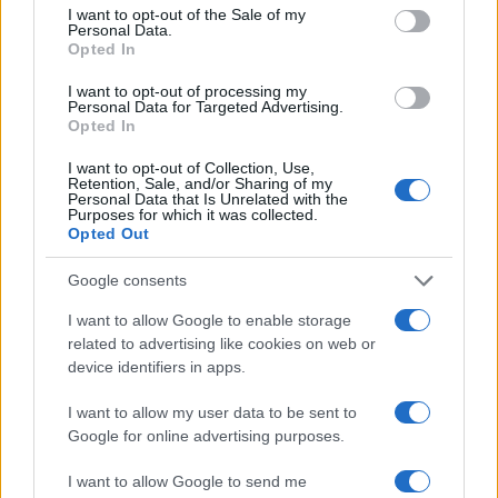
consent section.
I want to opt-out of the Sale of my
Personal Data.
Opted In
I want to opt-out of processing my
Personal Data for Targeted Advertising.
Opted In
A tobzódó látványt és a minden ízében felvillanyozó
szöveget a részletekig kidolgozott, precíz, tökéletes és
I want to opt-out of Collection, Use,
Retention, Sale, and/or Sharing of my
élvezetes színészi játék teszi teljessé.
Nagy Ervin
Personal Data that Is Unrelated with the
Purposes for which it was collected.
Petruchiója ritka alakítás. Egyszerre hímsoviniszta és játékos
Opted Out
kamasz, a férfitársaság izgalmas középpontja és bölcs férj,
Google consents
aki a sólymok mintájára szelídíti meg Katát, s mindezt nem a
pedagógus, hanem a vérbeli játékos szenvedélyével. Méltó
I want to allow Google to enable storage
related to advertising like cookies on web or
ellenfelének bizonyul
Börcsök Enikő:
a nem igazán szép
device identifiers in apps.
nők józanságába rekedt, hablatyoló dühöt visz, de már
legelső megjelenésekor sokkal szelídebb, mint azt
I want to allow my user data to be sent to
Google for online advertising purposes.
elvárnánk: ő nem korai szüfrazsett, hanem az egyetlen
karakteres nő a többi között, és maga is tudja, hogy így
I want to allow Google to send me