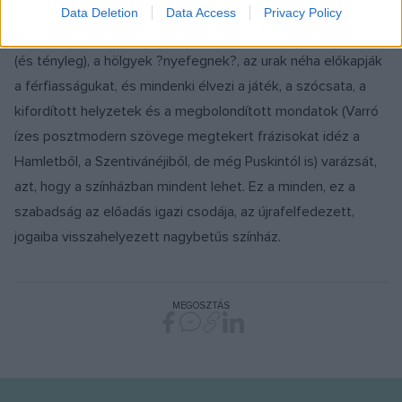
Gothár Shakespeare-jének főszereplője a nyelv és a játék,
Data Deletion
Data Access
Privacy Policy
nem ritkán a kettő együtt. A lovak indulásra ?kézen állnak?
(és tényleg), a hölgyek ?nyefegnek?, az urak néha előkapják
a férfiasságukat, és mindenki élvezi a játék, a szócsata, a
kifordított helyzetek és a megbolondított mondatok (Varró
ízes posztmodern szövege megtekert frázisokat idéz a
Hamletből, a Szentivánéjiből, de még Puskintól is) varázsát,
azt, hogy a színházban mindent lehet. Ez a minden, ez a
szabadság az előadás igazi csodája, az újrafelfedezett,
jogaiba visszahelyezett nagybetűs színház.
MEGOSZTÁS