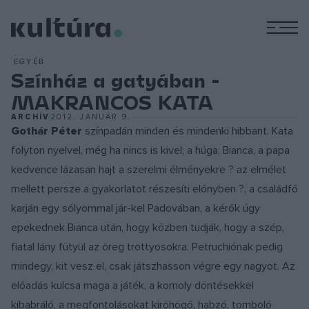
M
EGYÉB
Színház a gatyában -
MAKRANCOS KATA
ARCHÍV
2012. JANUÁR 9.
Gothár Péter
színpadán minden és mindenki hibbant. Kata
folyton nyelvel, még ha nincs is kivel; a húga, Bianca, a papa
kedvence lázasan hajt a szerelmi élményekre ? az elmélet
mellett persze a gyakorlatot részesíti előnyben ?, a családfő
karján egy sólyommal jár-kel Padovában, a kérők úgy
epekednek Bianca után, hogy közben tudják, hogy a szép,
fiatal lány fütyül az öreg trottyosokra. Petruchiónak pedig
mindegy, kit vesz el, csak játszhasson végre egy nagyot. Az
előadás kulcsa maga a játék, a komoly döntésekkel
kibabráló, a megfontolásokat kiröhögő, habzó, tomboló