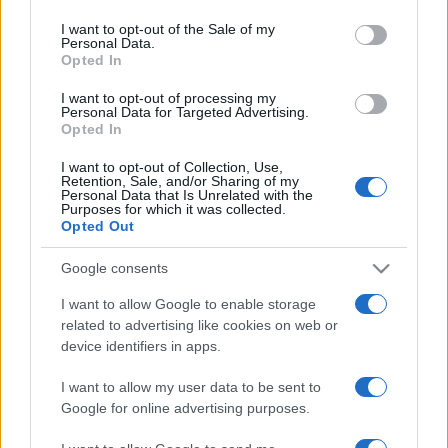
use your data for below specified purposes in below Google
után a férje is csak egy babának tartja és otthonuk is egy
consent section.
I want to opt-out of the Sale of my
Personal Data.
babaház. Élete első komoly beszélgetése a férjével egyben
Opted In
az utolsó is lesz.
I want to opt-out of processing my
Personal Data for Targeted Advertising.
Opted In
A polgári lakást szimbolizáló díszlet
Cziegler Balázs
Junior
Prima-díjas tervező munkája. A szokásos szobabelső
I want to opt-out of Collection, Use,
Retention, Sale, and/or Sharing of my
mellett a színpad bal oldalát egy mászófal foglalja el, ide rejti
Personal Data that Is Unrelated with the
Purposes for which it was collected.
Nóra azokat az édességeket, melyeket férje számára
Opted Out
tilosnak nevezett. A színpad elején, a függöny helyén egy
Google consents
óriási hintában ülhet a címszereplő, közeli kapcsolatot
teremtve a nézőkkel.
I want to allow Google to enable storage
related to advertising like cookies on web or
device identifiers in apps.
A jelmezeket
Kárpáti Enikő
tervezte. A darabban
színpadra lép még
Major Melinda
és
Tóth Rita
.
I want to allow my user data to be sent to
Google for online advertising purposes.