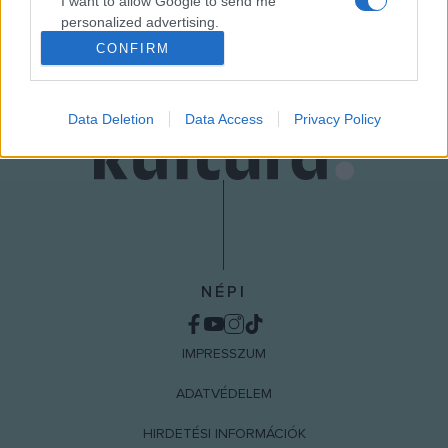
I want to allow Google to send me
MEGOSZTÁS
personalized advertising.
CONFIRM
I want to allow Google to enable storage
related to analytics like cookies on web or
device identifiers in apps.
Data Deletion
Data Access
Privacy Policy
I want to allow Google to enable storage
related to functionality of the website or app.
I want to allow Google to enable storage
related to personalization.
I want to allow Google to enable storage
NÉPI
related to security, including authentication
functionality and fraud prevention, and other
user protection.
IMPRESSZUM
ADATVÉDELEM
HIRDETÉSI INFORMÁCIÓK