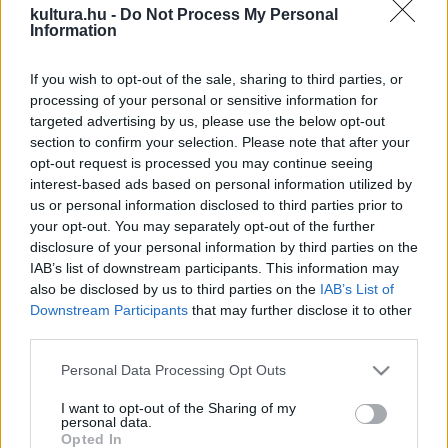
kultura.hu -
Do Not Process My Personal
hozzájuk csatlakozott a Jászai Mari Színház közönsége által
Information
már jól ismert
Honti György
Doktor Rank és
Egyed Attila
Krogstad szerepében.
If you wish to opt-out of the sale, sharing to third parties, or
processing of your personal or sensitive information for
targeted advertising by us, please use the below opt-out
A dráma keletkezésének idején felfoghatatlan volt, hogy
section to confirm your selection. Please note that after your
egy nő azért hagyja ott a férjét és a családját, mert nem érzi
opt-out request is processed you may continue seeing
interest-based ads based on personal information utilized by
jól magát a kapcsolatban. Ma ez már nem számít bűnnek,
us or personal information disclosed to third parties prior to
mégis sokan élnek egyenlőtlen viszonyban, pedig semmi
your opt-out. You may separately opt-out of the further
nem kényszeríti őket erre ? mutatott rá
Guelmino Sándor
,
disclosure of your personal information by third parties on the
IAB’s list of downstream participants. This information may
hozzátéve: Ibsen drámájában már a kezdetekkor
also be disclosed by us to third parties on the
IAB’s List of
feszültséget teremt, hogy Nóra és a férje között látszólag
Downstream Participants
that may further disclose it to other
minden rendben van, de párbeszédeikben nem esik köztük
third parties.
egy őszinte emberi szó.
Please note that this website/app uses one or more Google
Personal Data Processing Opt Outs
services and may gather and store information including but
not limited to your visit or usage behaviour. You may click to
I want to opt-out of the Sharing of my
Nóra nyolc év házasság és három gyerek után egy családi
personal data.
grant or deny consent to Google and its third-party tags to
Opted In
krízishelyzetben másfél nap alatt ébred rá arra, hogy az apja