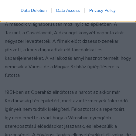
Pierre Pedrazzini újságírót.
Data Deletion
Data Access
Privacy Policy
A második világháború után mozi nyílt az épületben. A
Tarzant, a Casablancát, A dzsungel könyvét naponta akár
négyszer levetítették. A filmek előtt dzsessz-zenekar
játszott, a kor sztárjai adtak elő táncdalokat és
kabaréjeleneteket. A vállalkozás annyi hasznot termelt, hogy
nemcsak a Városi, de a Magyar Színház újjáépítésére is
futotta.
1951-ben az Operaház elindította a harcot az akkor már
Köztársaság téri épületért, mert az intézmények fokozódó
igényeit nem tudták kielégíteni. Felosztották a repertoárt,
így nem érhette a vád, hogy a Városiban gyengébb
szereposztású előadásokat játszanak, és lebecsülik a
közönséget. A Fővárosi Tanács ellenvetésekkel élt volna, de