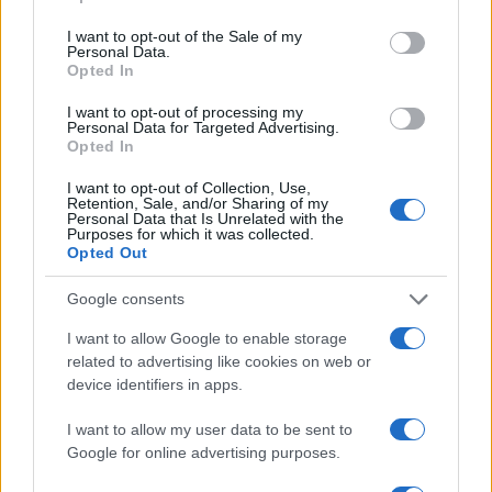
use your data for below specified purposes in below Google
Koncertet adott az Erkel Színházban Ella Fitzgerald, Benny
consent section.
I want to opt-out of the Sale of my
Personal Data.
Goodman, Juliette Greco, Bobby McFerrin és Nick Cave,
Opted In
állandó vendég volt Zorán, Koncz Zsuzsa.
I want to opt-out of processing my
Personal Data for Targeted Advertising.
Opted In
Az első világháború után, az operai bérlet kezdetén voltak
hónapok, amikor a Városi Színház táblás házaival felkeltette
I want to opt-out of Collection, Use,
Retention, Sale, and/or Sharing of my
az Operaház féltékenységét, és az Andrássy úti palota élén
Personal Data that Is Unrelated with the
Purposes for which it was collected.
álló Radnai Miklós meg akarta tiltatni, hogy a Tisza Kálmán
Opted Out
téren újabb keletű operákat játsszanak. Kísérletet tettek a
Google consents
két színház pénzügyi összevonására, a nagy
befogadóképességű Városi Színháznak kellett volna
I want to allow Google to enable storage
related to advertising like cookies on web or
bevételeivel az Operaházat segíteni, ám volt szezon, hogy
device identifiers in apps.
csak a veszteségeket növelte. A hatalmas színházépület
fenntartása komoly terheket rótt az államra, ezért
I want to allow my user data to be sent to
Google for online advertising purposes.
igyekeztek olyan megrendelésekkel ellátni, amelyek nagy
tömegeket mozgatnak. A kötelező irodalmi tananyagból