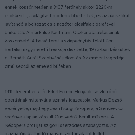
ennek köszönhetően a 3167 férőhely akkor 2220-ra
csökkent -, a világítást modernebbé tették, és az akusztikát
javítandó a boltozat és a nézőtér oldalfalait parafával
burkolták. A mai külső Kaufmann Oszkár átalakításainak
köszönhető. A belső teret a színpadnyílás fölött Pór
Bertalan nagyméretű freskója díszítette, 1973-ban készültek
el Bernáth Aurél Szentivánéji álom és Az ember tragédiája
című seccói az emeleti büfében.
1911. december 7-én Erkel Ferenc Hunyadi László című
operájának nyitányát a színház igazgatója, Márkus Dezső
vezényelte, majd egy Jean Nougu?s-opera, a Sienkiewicz
regénye alapján készült Quo vadis? került műsorra. A
Népopera profilját szigorú szerződés szabályozta. Az
igazgatónak állandó magyar színtársulatot kellett