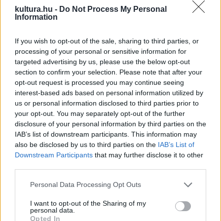
kultura.hu -
Do Not Process My Personal
rajongás vagy elutasítás kísérte.
Information
Már 1912 márciusától állandósultak a neves külföldi
együttesek vendégjátékai. Fellépett a Gyagilev vezette
If you wish to opt-out of the sale, sharing to third parties, or
processing of your personal or sensitive information for
Orosz Balett Nizsinszkijjel és Anna Pavlovával; láthatták a
targeted advertising by us, please use the below opt-out
müncheni, berlini, drezdai opera, a milánói Scala, a bécsi
section to confirm your selection. Please note that after your
Theater an der Wien és Volkstheater előadásait; valamint a
opt-out request is processed you may continue seeing
interest-based ads based on personal information utilized by
korszak énekesei közül a legnagyobbakat: Alpár Gittát,
us or personal information disclosed to third parties prior to
Fjodor Saljapint, Titta Ruffót, sőt Vasszia Osszipovna női
your opt-out. You may separately opt-out of the further
tenoristát. Vezényelt Vaszy Viktor, Ferencsik János, Sergio
disclosure of your personal information by third parties on the
IAB’s list of downstream participants. This information may
Failoni és Wilhelm Furtwängler; jegyet válthattak Liugi
also be disclosed by us to third parties on the
IAB’s List of
Pirandello és Max Reinhardt társulatának és a japán Császári
Downstream Participants
that may further disclose it to other
Színtársulat előadásaira. 1986-ban néhány előadás erejéig a
third parties.
Bohéméletben Rodolphe szerepét Luciano Pavarotti
Please note that this website/app uses one or more Google
Personal Data Processing Opt Outs
játszotta, és 2001-ben itt énekelt először Magyarországon
services and may gather and store information including but
not limited to your visit or usage behaviour. You may click to
I want to opt-out of the Sharing of my
José Cura. A hatvanas-hetvenes évektől számos nem
personal data.
grant or deny consent to Google and its third-party tags to
komolyzenei hangversenyt tartottak az épület falai között.
Opted In