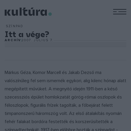
M
SZÍNPAD
Itt a vége?
ARCHÍV
2007. JÚLIUS 7.
Márkus Géza, Komor Marcell és Jakab Dezső ma
valószínűleg fel sem ismernék egykori, alig kilenc hónap alatt
megépített művüket. A megnyitó idején 1911-ben a késő
szecessziós épület homlokzatát görög-római oszlopok és
féloszlopok, figurális frízek tagolták, a főbejárat felett
timpanonszerű háromszög volt. Az első átalakítás nyomán
fehér falakat bordóra festették és korszerűsítették a
színpadtechnikát, 1917-ben előbbre hozták a színpadot -