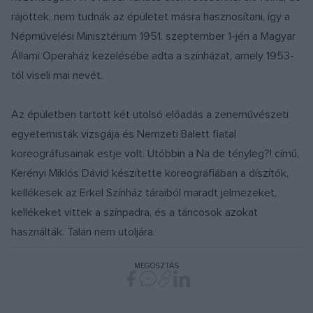
rájöttek, nem tudnák az épületet másra hasznosítani, így a
Népművelési Minisztérium 1951. szeptember 1-jén a Magyar
Állami Operaház kezelésébe adta a színházat, amely 1953-
tól viseli mai nevét.
Az épületben tartott két utolsó előadás a zeneművészeti
egyetemisták vizsgája és Nemzeti Balett fiatal
koreográfusainak estje volt. Utóbbin a Na de tényleg?! című,
Kerényi Miklós Dávid készítette koreográfiában a díszítők,
kellékesek az Erkel Színház táraiból maradt jelmezeket,
kellékeket vittek a színpadra, és a táncosok azokat
használták. Talán nem utoljára.
MEGOSZTÁS