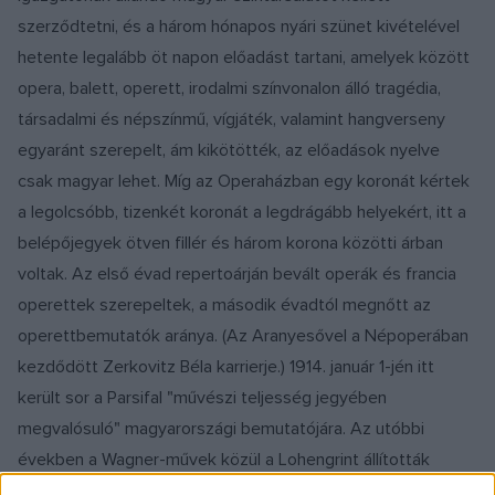
szerződtetni, és a három hónapos nyári szünet kivételével
hetente legalább öt napon előadást tartani, amelyek között
opera, balett, operett, irodalmi színvonalon álló tragédia,
társadalmi és népszínmű, vígjáték, valamint hangverseny
egyaránt szerepelt, ám kikötötték, az előadások nyelve
csak magyar lehet. Míg az Operaházban egy koronát kértek
a legolcsóbb, tizenkét koronát a legdrágább helyekért, itt a
belépőjegyek ötven fillér és három korona közötti árban
voltak. Az első évad repertoárján bevált operák és francia
operettek szerepeltek, a második évadtól megnőtt az
operettbemutatók aránya. (Az Aranyesővel a Népoperában
kezdődött Zerkovitz Béla karrierje.) 1914. január 1-jén itt
került sor a Parsifal "művészi teljesség jegyében
megvalósuló" magyarországi bemutatójára. Az utóbbi
években a Wagner-művek közül a Lohengrint állították
színpadra. A zeneszerző dédunokája, Katharina rendezését