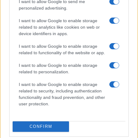
I want to allow Google to send me
tartottak előadásokat, 1931-től 1944-ig pedig itt rendezték
personalized advertising.
augusztus 20. körül a Gyöngyösbokréta ünnepségeket,
I want to allow Google to enable storage
amelyeken népdalokkal, néptáncokkal hagyományőrző
related to analytics like cookies on web or
csoportok mutatkoztak be. A legutóbbi időkben akár
device identifiers in apps.
orvosavatásra vagy főiskolai tanévnyitóra is ki lehetett
I want to allow Google to enable storage
bérelni az Erkel Színházat.
related to functionality of the website or app.
I want to allow Google to enable storage
A politika nem maradt kívül az épület falain. A
related to personalization.
Nyilaskeresztes Párt többször tartotta gyűléseit az akkor
I want to allow Google to enable storage
Magyar Művelődés Házának nevezett épületben, 1957-ben
related to security, including authentication
pedig a KISZ alakuló kongresszusára gyűltek össze a népek.
functionality and fraud prevention, and other
Bár nem szánta politikai tettnek Cziffra György 1956.
user protection.
október 22-én tartott koncertjét, mégis meg kell
emlékeznünk róla, mert ez volt a művész emigrációja előtti
CONFIRM
utolsó hazai koncertje. Az Erkel Színház árkádjai alá
menekítették be a forradalmárok a megsebesült Jean-