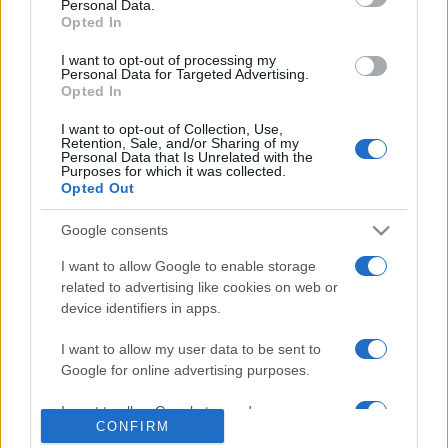
Personal Data.
Opted In
elhelyezni az ötéves színi direktori periódus alapkövét,
"amelyre felépíthető az ezt követő évadok munkája".
I want to opt-out of processing my
Personal Data for Targeted Advertising.
Opted In
A darabot Sütő András az 1970-es években írta, az
I want to opt-out of Collection, Use,
ősbemutatót 1976-ban tartották Kolozsvárott.
Retention, Sale, and/or Sharing of my
Personal Data that Is Unrelated with the
Magyarországon két évvel később Beke Sándor
Purposes for which it was collected.
Opted Out
rendezésében mutatták be Kecskeméten.
Google consents
Az előadás címszerepeit
Portik Györffy András
és
Káli
I want to allow Google to enable storage
Gergő
játssza
Saárossy Kinga, Marjai Virág
és
Venczel
related to advertising like cookies on web or
Valentin
oldalán.
device identifiers in apps.
I want to allow my user data to be sent to
MEGOSZTÁS
Google for online advertising purposes.
I want to allow Google to send me
CONFIRM
personalized advertising.