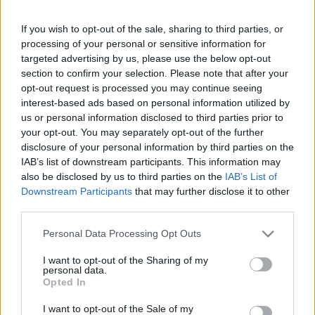
If you wish to opt-out of the sale, sharing to third parties, or
Mint kifejtette, a szereplők közötti összefüggésrendszer
processing of your personal or sensitive information for
ugyan a bibliai múltat idézi, de a darabban megfogalmazott
targeted advertising by us, please use the below opt-out
section to confirm your selection. Please note that after your
folyamatok perspektívát nyújtanak a történelem
opt-out request is processed you may continue seeing
keresztmetszetében, a múltból egészen napjainkig. "Benne
interest-based ads based on personal information utilized by
van a bibliai múlt az ember teremtésétől kezdődően. Az
us or personal information disclosed to third parties prior to
your opt-out. You may separately opt-out of the further
örök állítás és tagadás, a megalkuvás és belenyugvás, a
disclosure of your personal information by third parties on the
lázadás és ellenállás, ez az örök kettősség és harc a
IAB’s list of downstream participants. This information may
probléma magja a darabban. Ugyanakkor a megoldás, mint
also be disclosed by us to third parties on the
IAB’s List of
Downstream Participants
that may further disclose it to other
ahogyan az életben is, csak a megegyezés lehet. Hogy az
third parties.
élhető jövő érdekében az egyet nem értő erők is
Please note that this website/app uses one or more Google
megtalálják azokat a kompromisszumokat, amelyek
Personal Data Processing Opt Outs
services and may gather and store information including but
megadják a közös gondolkodás lehetőségét" ? vallott az
not limited to your visit or usage behaviour. You may click to
I want to opt-out of the Sharing of my
personal data.
előadás filozófiájáról Blaskó Balázs.
grant or deny consent to Google and its third-party tags to
Opted In
use your data for below specified purposes in below Google
consent section.
I want to opt-out of the Sale of my
Hozzátette, hogy ezzel a produkcióval kívánják jelképesen