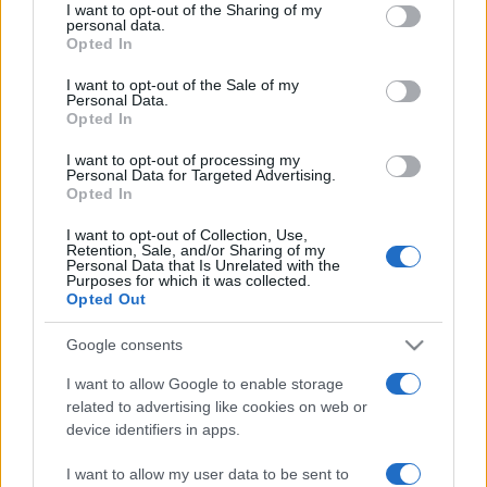
not limited to your visit or usage behaviour. You may click to
I want to opt-out of the Sharing of my
aszimmetrikus ritmusok segítségével, melyek
personal data.
grant or deny consent to Google and its third-party tags to
Opted In
kiszámíthatatlanná teszik a zenei fordulatokat.
use your data for below specified purposes in below Google
consent section.
I want to opt-out of the Sale of my
Personal Data.
Mindenképpen a gyerekek számára akartam rendezni, és
Opted In
kimondottan egy zenés darabot ? mondja Vidnyánszky
I want to opt-out of processing my
Attila. ?Mert ha egy klasszikus témához nyúlunk ebben az új
Personal Data for Targeted Advertising.
Opted In
formában, akkor egyúttal a jövendő operalátogató
I want to opt-out of Collection, Use,
közönséget is nevelgetjük a színház szeretetére. Ezt a
Retention, Sale, and/or Sharing of my
Personal Data that Is Unrelated with the
daljátékot egyfajta beavató színháznak gondolom tehát. A
Purposes for which it was collected.
rendezést is ennek a célnak rendeltem alá a szcenikai
Opted Out
megoldások és a szereplők mozgatásának tekintetében is.
Google consents
Itt minden nagyon színes és mozgalmas."
I want to allow Google to enable storage
related to advertising like cookies on web or
A beavató színházi elvet, az előadás gyerekeknek szóló
device identifiers in apps.
jelleget talán az is erősíti, hogy nagyon sokféle zenei
I want to allow my user data to be sent to
karakter jelenik meg a műben, sok olyan motívum, melyet a