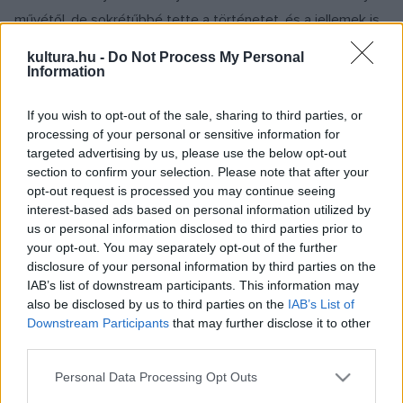
művétől, de sokrétűbbé tette a történetet, és a jellemek is
összetettebbek lettek. Matyi nyughatatlan, önmagát kereső
kultura.hu -
Do Not Process My Personal
figura, de szerelméhez mindvégig hű marad. Döbrögi nem
Information
tudatlan, sötétlelkű alak ? önkényúr, de életművész is.
If you wish to opt-out of the sale, sharing to third parties, or
Önzése, hatalomvágya, mindent és mindenkit birtokolni
processing of your personal or sensitive information for
akarása miatt kell elbuknia. Ért a nők nyelvén, akik itt sokkal
targeted advertising by us, please use the below opt-out
nagyobb szerepet kapnak: ilyen például Matyi szerelme,
section to confirm your selection. Please note that after your
opt-out request is processed you may continue seeing
Anna, aki lúdból változik át lánnyá, akár Tündér Ilona.
interest-based ads based on personal information utilized by
us or personal information disclosed to third parties prior to
your opt-out. You may separately opt-out of the further
disclosure of your personal information by third parties on the
A debreceni előadás (főszerepben
Bakos-Kiss Gábor
)
IAB’s list of downstream participants. This information may
műfaját tekintve daljáték, hiszen nincsenek benne
also be disclosed by us to third parties on the
IAB’s List of
végigkomponált, énekbeszédszerűen,
recitativo
előadott
Downstream Participants
that may further disclose it to other
third parties.
részek. A történet a kereszténység előtti, szemet szemért,
fogat fogért elv kegyetlen világát idézi a sok ütőhangszer,
Please note that this website/app uses one or more Google
Personal Data Processing Opt Outs
services and may gather and store information including but
és a balkáni népzenéből ismert, állandóan változó,