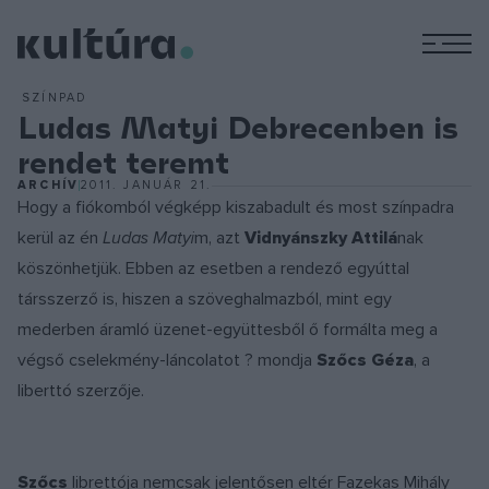
M
SZÍNPAD
Ludas Matyi Debrecenben is
rendet teremt
ARCHÍV
2011. JANUÁR 21.
Hogy a fiókomból végképp kiszabadult és most színpadra
kerül az én
Ludas Matyi
m, azt
Vidnyánszky Attilá
nak
köszönhetjük. Ebben az esetben a rendező egyúttal
társszerző is, hiszen a szöveghalmazból, mint egy
mederben áramló üzenet-együttesből ő formálta meg a
végső cselekmény-láncolatot ? mondja
Szőcs Géza
, a
liberttó szerzője.
Szőcs
librettója nemcsak jelentősen eltér Fazekas Mihály