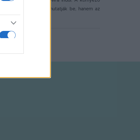
árost bemutató roadshowra indul. A környező
ott nemcsak a műsort mutatják be, hanem az