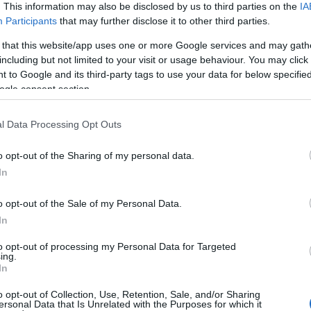
ag már alkalmatlan Jávort,
Erdélyi Tímea
alakítja. A három szer
. This information may also be disclosed by us to third parties on the
IA
erenc, valamint a történet négy hajnalának helyszínéül szolgáló
Participants
that may further disclose it to other third parties.
 gazdagítják, melyeket Jávor Pál ebben az időben a varietében ado
 that this website/app uses one or more Google services and may gath
including but not limited to your visit or usage behaviour. You may click 
 to Google and its third-party tags to use your data for below specifi
s Gyula Magyar Nemzeti Színház. Tavalyi előadásuknak - melyet két
ogle consent section.
erre számító produkcióval érkezik a színház, hiszen az egyik -
 Örkény István
Tóték
című darabját hozzák (augusztus 20-21.),
Vid
l Data Processing Opt Outs
o opt-out of the Sharing of my personal data.
In
ományosan újszegedi produkciónak számító Szegedixie gálát (au
toryville Jazz Band és a Molnár Dixieland Band.
Veszely Ern
o opt-out of the Sale of my Personal Data.
l is zenélt együtt. Az idei Szegedixie jazz-nagyágyúja
Tabányi
In
szú évtizedei alatt.
to opt-out of processing my Personal Data for Targeted
ing.
In
o opt-out of Collection, Use, Retention, Sale, and/or Sharing
ersonal Data that Is Unrelated with the Purposes for which it