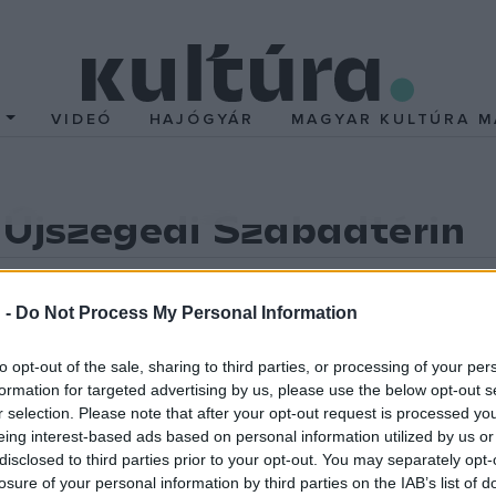
T
VIDEÓ
HAJÓGYÁR
MAGYAR KULTÚRA M
Újszegedi Szabadtérin
egedi Szabadtéri Játékok újszegedi játszóhelye.
Bátyai Edina
,
örekvés, hogy évek óta itt mutatják be a prózai előadásokat, me
 -
Do Not Process My Personal Information
t. Ezeknek az előadásoknak és az újszegedi színpadnak nincs ön
to opt-out of the sale, sharing to third parties, or processing of your per
formation for targeted advertising by us, please use the below opt-out s
r selection. Please note that after your opt-out request is processed y
k az ősbemutatóként (augusztus 13-14.) színre kerülő
Pozsgai Z
eing interest-based ads based on personal information utilized by us or
disclosed to third parties prior to your opt-out. You may separately opt-
ppal játszódik. Jávor feleségét
Fekete Gizi
játssza, a fiatal s
losure of your personal information by third parties on the IAB’s list of