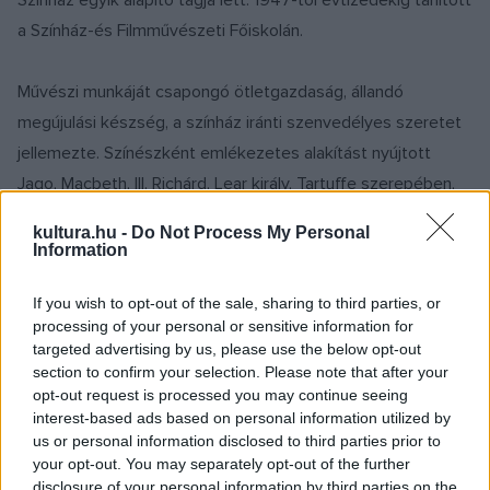
Színház egyik alapító tagja lett. 1947-től évtizedekig tanított
a Színház-és Filmművészeti Főiskolán.
Művészi munkáját csapongó ötletgazdaság, állandó
megújulási készség, a színház iránti szenvedélyes szeretet
jellemezte. Színészként emlékezetes alakítást nyújtott
Jago, Macbeth, III. Richárd, Lear király, Tartuffe szerepében,
eljátszotta Lucifert
Az ember tragédiájá
ban, Moórt
Csurka
kultura.hu -
Do Not Process My Personal
István
Döglött aknák
című darabjában, utoljára 1983-ban
Information
Spiró György
Az imposztor
című darabjában láthatta a
If you wish to opt-out of the sale, sharing to third parties, or
közönség, a szerepet a szerző egyenesen Majornak írta. A
processing of your personal or sensitive information for
negyvenes évektől kezdve filmezett is, olyan alkotásokban
targeted advertising by us, please use the below opt-out
játszott, mint
A tizedes meg a többiek
, a
Hideg napok
, az
section to confirm your selection. Please note that after your
opt-out request is processed you may continue seeing
Egri csillagok
,
A nagy generáció
.
interest-based ads based on personal information utilized by
us or personal information disclosed to third parties prior to
Több mint száz darabot állított színre, ezek közül 20
your opt-out. You may separately opt-out of the further
disclosure of your personal information by third parties on the