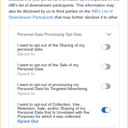
Shakespeare műve volt, de megrendezte a
Bánk bán
t, Az
IAB’s list of downstream participants. This information may
ember tragédiáját, a
Tartuffe
-öt, a
Két úr szolgájá
t. Eleinte
also be disclosed by us to third parties on the
IAB’s List of
merev szocialista-realista stílust ötvözött plebejus
Downstream Participants
that may further disclose it to other
third parties.
harsánysággal, később a brechti elidegenítés, majd a
formabontó modernizmus kísérleteivel keresett új utakat.
Please note that this website/app uses one or more Google
Personal Data Processing Opt Outs
services and may gather and store information including but
Sokoldalúságára jellemző, hogy kabarészínészként is igen
not limited to your visit or usage behaviour. You may click to
I want to opt-out of the Sharing of my
sikeres volt, a hatvanas-hetvenes években
Psota Irén
nel
personal data.
grant or deny consent to Google and its third-party tags to
Opted In
kétszemélyes jelenetsorozatban komédiáztak, általuk vált
use your data for below specified purposes in below Google
consent section.
emlékezetessé a "Jenő, azt írja az újság..." kezdetű mondat.
I want to opt-out of the Sale of my
Personal Data.
Opted In
Major művészetében nem választható külön a színész, a
I want to opt-out of processing my
rendező, a színészpedagógus, a versmondó, s mindez
Personal Data for Targeted Advertising.
Opted In
összefüggött közéleti tevékenységével, elkötelezett
baloldaliságával. Pályája kezdetétől fellépett a
I want to opt-out of Collection, Use,
Retention, Sale, and/or Sharing of my
munkáskultúra előadásain, antifasiszta műsorokat
Personal Data that Is Unrelated with the
Purposes for which it was collected.
rendezett, részt vett az ellenállási mozgalomban. 1949-
Opted Out