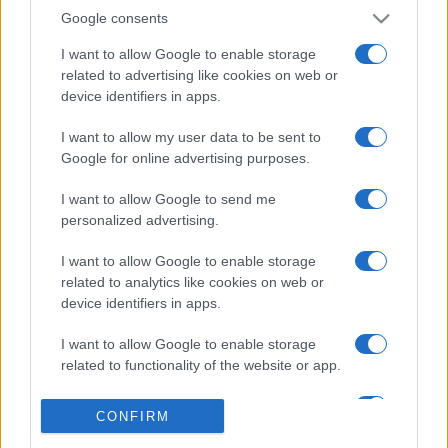
1953 és 1958-1961 között országgyűlési képviselő, 1957-
Google consents
1966 között az MSZMP vezető testületének tagja volt.
I want to allow Google to enable storage
Művészi munkáját 1948-ban és 1955-ben Kossuth-díjjal
related to advertising like cookies on web or
ismerték el, a kiváló művészi címet 1950-ben kapta.
device identifiers in apps.
I want to allow my user data to be sent to
Ő volt a magyar színháztörténet leghosszabb ideig regnáló,
Google for online advertising purposes.
legnagyobb befolyású, szinte korlátlan hatalommal
rendelkező alakja. Az addig csak kis szerepekhez jutó, 35
I want to allow Google to send me
personalized advertising.
éves színészt - aki már az illegális kommunista pártnak is
tagja volt - 1945 tavaszán a párt befolyása emelte a
I want to allow Google to enable storage
Nemzeti Színház élére. Tizenhét évvel később, 1962-ben
related to analytics like cookies on web or
device identifiers in apps.
váltották le, ezután főrendezője lett a színháznak, befolyása
azonban a hetvenes évek végéig mit sem csökkent.
I want to allow Google to enable storage
related to functionality of the website or app.
Ellentmondásos figurája máig megosztja a
I want to allow Google to enable storage
CONFIRM
művésztársadalmat, voltak csodálói és olyanok is, akik
related to personalization.