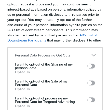
opt-out request is processed you may continue seeing
végzett a múlt évben a Marosvásárhelyi Színművészeti
interest-based ads based on personal information utilized by
Egyetemen. Vizsgaelőadásaikat hozzák el a Szkénébe, s
us or personal information disclosed to third parties prior to
újra együtt állnak a színpadon. Eltelt egy év a vizsga óta, s
your opt-out. You may separately opt-out of the further
disclosure of your personal information by third parties on the
mára hatan már Budapesten játszanak, itt is a szélrózsa
IAB’s list of downstream participants. This information may
minden irányában. Csupán egy növendék dolgozik otthon.
also be disclosed by us to third parties on the
IAB’s List of
Downstream Participants
that may further disclose it to other
third parties.
Részeletes program
április 1. 18:00 Hogyan ettem kutyát? (vendégjáték)
Please note that this website/app uses one or more Google
Personal Data Processing Opt Outs
services and may gather and store information including but
április 1. 19:30 Rosszcsirkeff Mária emlékiratai
not limited to your visit or usage behaviour. You may click to
I want to opt-out of the Sharing of my
április 1. 21:00 Liselotte és a Május
personal data.
grant or deny consent to Google and its third-party tags to
Opted In
április 2. 19:00 A Kurtizán
use your data for below specified purposes in below Google
consent section.
I want to opt-out of the Sale of my
április 2. 20:00 Galaxis útikalauz stopposoknak
Personal Data.
április 3. 19:00 Természetes leszek!
Opted In
április 3. 20:00 Nagy Ma-Marathon impro show -
I want to opt-out of processing my
Personal Data for Targeted Advertising.
Fesztiválzáró
Opted In
--
Felirat a doboz alatt
--