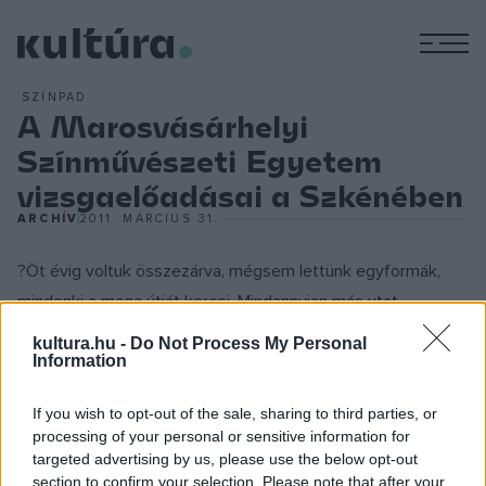
M
SZÍNPAD
A Marosvásárhelyi
Színművészeti Egyetem
vizsgaelőadásai a Szkénében
ARCHÍV
2011. MÁRCIUS 31.
?Öt évig voltuk összezárva, mégsem lettünk egyformák,
mindenki a maga útját keresi. Mindannyian más utat
próbálunk járni, mégis valahogyan összetartozunk, a sok
kultura.hu -
Do Not Process My Personal
különbözőség ellenére összetart minket valami... Valami
Information
megfoghatatlan...
If you wish to opt-out of the sale, sharing to third parties, or
Lehet hogy ez maga a színház?? Hét fiatal színész,
Fekete
processing of your personal or sensitive information for
Réka-Thália, Kovács Annamária, Koncz Andrea, Gecse
targeted advertising by us, please use the below opt-out
Ramóna, Derzsi Dezső, Fekete Zsolt
section to confirm your selection. Please note that after your
és
Orbók Áron