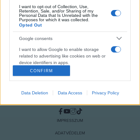
I want to opt-out of Collection, Use,
Retention, Sale, and/or Sharing of my
MEGOSZTÁS
Personal Data that Is Unrelated with the
Purposes for which it was collected.
Opted Out
Google consents
I want to allow Google to enable storage
related to advertising like cookies on web or
device identifiers in apps.
CONFIRM
I want to allow my user data to be sent to
Google for online advertising purposes.
Data Deletion
Data Access
Privacy Policy
I want to allow Google to send me
NÉPI
personalized advertising.
I want to allow Google to enable storage
IMPRESSZUM
related to analytics like cookies on web or
device identifiers in apps.
ADATVÉDELEM