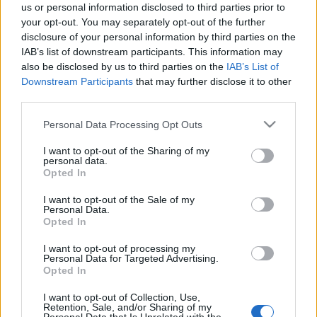
us or personal information disclosed to third parties prior to
A csaknem egyórás tárgyaláson a főpolgármester
your opt-out. You may separately opt-out of the further
bejelentette, hogy a főváros vezetése nem tervezi a
disclosure of your personal information by third parties on the
IAB’s list of downstream participants. This information may
színház bezárását. Méhes László az elhangzottakat
also be disclosed by us to third parties on the
IAB’s List of
értékelve úgy látja: "komoly remény van arra, hogy a József
Downstream Participants
that may further disclose it to other
Attila Színház a jövőben is ugyanilyen magas színvonalon
third parties.
működhet tovább".
Please note that this website/app uses one or more Google
Personal Data Processing Opt Outs
services and may gather and store information including but
not limited to your visit or usage behaviour. You may click to
I want to opt-out of the Sharing of my
A részletekről a színház az írásos megállapodás
personal data.
grant or deny consent to Google and its third-party tags to
Opted In
megszületése után, a jövő héten tájékoztatja a
use your data for below specified purposes in below Google
nyilvánosságot.
consent section.
I want to opt-out of the Sale of my
Personal Data.
Opted In
I want to opt-out of processing my
MEGOSZTÁS
Personal Data for Targeted Advertising.
Opted In
I want to opt-out of Collection, Use,
Retention, Sale, and/or Sharing of my