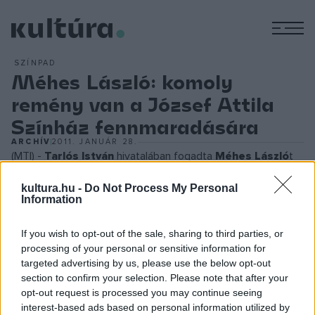
M
SZÍNPAD
Méhes László: komoly
remény van a József Attila
Színház fennmaradására
ARCHÍV
2011. JANUÁR 28.
(MTI) -
Tarlós István
hivatalában fogadta
Méhes László
t
és a társulatot képviselő
Esztergályos Cecília
kultura.hu -
Do Not Process My Personal
színművészt. Az angyalföldi színház vezetése azért kért
Information
személyes találkozót a főpolgármestertől, mert az elmúlt
hetek hírei alapján felmerült, hogy az intézményt a
If you wish to opt-out of the sale, sharing to third parties, or
processing of your personal or sensitive information for
költségvetési támogatás jelentős mértékű elvonása miatt a
targeted advertising by us, please use the below opt-out
bezárás veszélye fenyegeti.
section to confirm your selection. Please note that after your
opt-out request is processed you may continue seeing
interest-based ads based on personal information utilized by