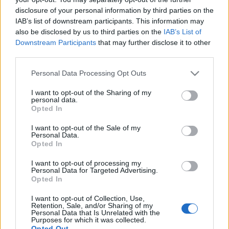
(
Autizmussal önmagamba zárva
),
Mark Haddon
(
A kutya
disclosure of your personal information by third parties on the
IAB’s list of downstream participants. This information may
különös esete az éjszakában
),
Donna Williams
also be disclosed by us to third parties on the
IAB’s List of
(
Léttelenül
) és
Birger Sellin
(
A lélek börtöne
) szövegein
Downstream Participants
that may further disclose it to other
keresztül beszél valami nagyon fontos, ?titokzatos?
third parties.
dologról, az autizmusról.
Please note that this website/app uses one or more Google
Personal Data Processing Opt Outs
services and may gather and store information including but
not limited to your visit or usage behaviour. You may click to
I want to opt-out of the Sharing of my
Az előadás létrehozói: Börcsök Enikő,
Gyulay Eszter
,
personal data.
grant or deny consent to Google and its third-party tags to
Opted In
Gibárti Tibor
,
Rostás Zoltán
,
Tóth József
.
use your data for below specified purposes in below Google
consent section.
I want to opt-out of the Sale of my
Personal Data.
MEGOSZTÁS
Opted In
I want to opt-out of processing my
Personal Data for Targeted Advertising.
Opted In
I want to opt-out of Collection, Use,
Retention, Sale, and/or Sharing of my
Personal Data that Is Unrelated with the
Purposes for which it was collected.
Opted Out