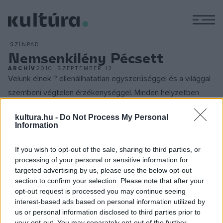
M
SZÍNPAD
Nemsenkilény Pécsett
ARCHÍV
2010. SZEPTEMBER 12.
Velünk élnek ? ellenállhatatlan egyszerűséggel és a világgal
szembeni végtelen érzékenységgel. Minden helyzetben
érzik, mit kellene tenniük, de lényük őszintesége mégis
kultura.hu -
Do Not Process My Personal
ellenáll ennek, és másképp cselekszenek. Tele a szívük
Information
szeretettel, és minden mondatuk egy hatalmas felkiáltójel.
Ha beszélnek, nevetnünk kell. Ha hallgatnak, elviselhetetlen.
If you wish to opt-out of the sale, sharing to third parties, or
processing of your personal or sensitive information for
Ők a nemsenkilények
.
targeted advertising by us, please use the below opt-out
section to confirm your selection. Please note that after your
opt-out request is processed you may continue seeing
interest-based ads based on personal information utilized by
Az Orlai Produkciós Iroda legújabb vállalkozásának
us or personal information disclosed to third parties prior to
főszereplője
Börcsök Enikő
, aki
Seth F. Henriett
your opt-out. You may separately opt-out of the further