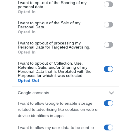
not limited to your visit or usage behaviour. You may click to
I want to opt-out of the Sharing of my
nyitójelenetben Rómeó turistaként érkezik meg Veronába,
personal data.
grant or deny consent to Google and its third-party tags to
Opted In
kezében kamerával, s miközben fülhallgatón követi az
use your data for below specified purposes in below Google
consent section.
idegenvezető Veronáról szóló magyarázatát, fotókat készít
I want to opt-out of the Sale of my
Personal Data.
a városról. Lassan beleolvad a reneszánsz környezetbe,
Opted In
aztán hamarosan belekeveredik a Montague és a Capulet
I want to opt-out of processing my
család tagjai közötti dühödt utcai verekedésbe. Az ötletek
Personal Data for Targeted Advertising.
Opted In
egész tüzijátéka jellemzi az előadást: a patikus mai
I want to opt-out of Collection, Use,
kábítószercsempész, a verekedők úgy kezelik tőreiket, mint
Retention, Sale, and/or Sharing of my
Personal Data that Is Unrelated with the
a gengszterek.
Purposes for which it was collected.
Opted Out
A cselekmény nem korlátozódik a színpadra. Rómeó a
Google consents
közönség soraiban vár szerelmesére, később pókember
I want to allow Google to enable storage
módjára kúszik fel a híres erkélyre. A szerelmesek halála
related to advertising like cookies on web or
után Goold némajátékkal fejezi be a drámát. A Capulet-
device identifiers in apps.
kriptába nyomozók tódulnak be walkie-talkie telefonokkal,
I want to allow my user data to be sent to
mintha A helyszínelők egyik epizódja zajlana Veronában.