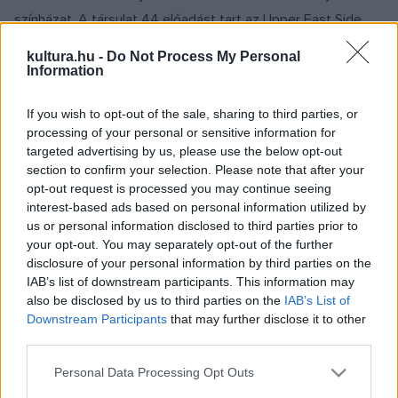
színházat. A társulat 44 előadást tart az Upper East Side
egyik teljes háztömbjét elfoglaló hatalmas épületen belül
kultura.hu -
Do Not Process My Personal
felállított "importált" játszóhelyén. A
Rómeó és Júlia
Information
mellett az
Ahogy tetszik
, a
Julius Caesar
, a
Lear király
és a
If you wish to opt-out of the sale, sharing to third parties, or
Téli rege
szerepel a július 6-tól augusztus 14-ig tartó nyári
processing of your personal or sensitive information for
vendégjáték műsorán.
targeted advertising by us, please use the below opt-out
section to confirm your selection. Please note that after your
opt-out request is processed you may continue seeing
interest-based ads based on personal information utilized by
Goold
lélegzetelállító, mérgező, féktelen, a világnak fityiszt
us or personal information disclosed to third parties prior to
mutató előadásának szövegét ugyan Shakespeare írta, de
your opt-out. You may separately opt-out of the further
disclosure of your personal information by third parties on the
az előadás hangulata sokkal inkább Green Day punkénekes
IAB’s list of downstream participants. This information may
világát idézte fel a nézők számára - fogalmazott az AP. A
also be disclosed by us to third parties on the
IAB’s List of
Rómeót alakító
Sam Troughton
és
Mariah Gale
Júlia
Downstream Participants
that may further disclose it to other
third parties.
szerepében modern öltözékben jelent meg, a társulat többi
tagja azonban Erzsébet-kori viseletben lépett színpadra. Ez
Please note that this website/app uses one or more Google
Personal Data Processing Opt Outs
services and may gather and store information including but
a balsorsú szerelmespárt mintegy időtlenné teszi. A