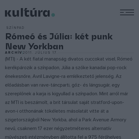
M
SZÍNPAD
Rómeó és Júlia: két punk
New Yorkban
ARCHÍV
2011. JÚLIUS 17.
(MTI) - A két fiatal manapság divatos cuccokat visel, Rómeó
kerékpározik a színpadon, Júlia a szőke kanadai pop-rock
énekesnőre, Avril Lavigne-ra emlékeztető jelenség. Az
előadásban van rave-táncparti, gőz- és lángsugár, egy
szereplőnek a karja is kigyullad a színpadon. Mint arról már
az MTI is beszámolt, a brit társulat saját stratford-upon-
avon-i otthonának tökéletes másolatát vitte át a
szigetországból New Yorkba, ahol a Park Avenue Armory
nevű, csaknem 17 ezer négyzetméteres alternatív
művészeti intézményben állította fel a 975 férőhelyes