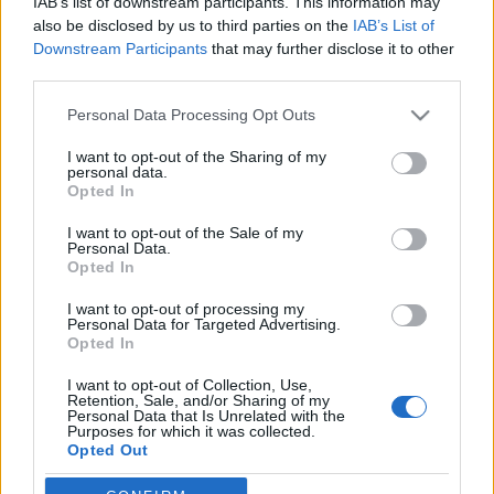
IAB’s list of downstream participants. This information may
tiltakozó gálakoncertet szerveztek a történelmi
also be disclosed by us to third parties on the
IAB’s List of
Downstream Participants
that may further disclose it to other
neoreneszánsz épületbe.
third parties.
Please note that this website/app uses one or more Google
A fúzió elleni petíciót 15 ezren írták alá.
Personal Data Processing Opt Outs
services and may gather and store information including but
not limited to your visit or usage behaviour. You may click to
I want to opt-out of the Sharing of my
MEGOSZTÁS
personal data.
grant or deny consent to Google and its third-party tags to
Opted In
use your data for below specified purposes in below Google
consent section.
I want to opt-out of the Sale of my
Personal Data.
Opted In
I want to opt-out of processing my
Personal Data for Targeted Advertising.
Opted In
I want to opt-out of Collection, Use,
Retention, Sale, and/or Sharing of my
Personal Data that Is Unrelated with the
Purposes for which it was collected.
Opted Out
NÉPI