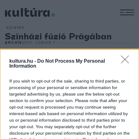
M
SZÍNPAD
Színházi fúzió Prágában
ARCHÍV
2011. JÚNIUS 7.
(MTI) - Az Operaház vagyonát a Nemzeti Színház veszi át.
kultura.hu -
Do Not Process My Personal
Information
Bár az Opera zenekara és balettkara is része a fúziónak, az
Állami Operaház elnevezést megőrzik - tájékoztatott a
If you wish to opt-out of the sale, sharing to third parties, or
miniszter.
Jirí Besser
egyúttal azt is elmondta, hogy a két
processing of your personal or sensitive information for
tradicionális intézmény zenekarai továbbra is külön
targeted advertising by us, please use the below opt-out
section to confirm your selection. Please note that after your
működnek majd, a zenészek létszámát azonban
opt-out request is processed you may continue seeing
csökkenteni szándékoznak.
interest-based ads based on personal information utilized by
us or personal information disclosed to third parties prior to
your opt-out. You may separately opt-out of the further
Bár a minisztérium a párizsi és a bécsi sikeres fúziós
disclosure of your personal information by third parties on the
gyakorlatra hivatkozott, az Opera művészei hétfő estére