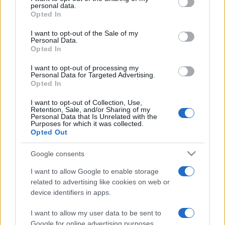
personal data.
Hang: Németh István
grant or deny consent to Google and its third-party tags to
Opted In
use your data for below specified purposes in below Google
consent section.
I want to opt-out of the Sale of my
Munkatárs: Farkas Csilla
Personal Data.
Opted In
Fotók: Dusa Gábor
I want to opt-out of processing my
Personal Data for Targeted Advertising.
Opted In
Rendezte: Zsalakovics Anikó
I want to opt-out of Collection, Use,
Retention, Sale, and/or Sharing of my
Personal Data that Is Unrelated with the
Az 1999-es támogatók: NKÖM, Fővárosi Önkormányzat
Purposes for which it was collected.
Opted Out
Kulturális Bizottság, NKA, Tánc- és Színházi Kollégium, Soros
Alapítvány,
MU Színház
, Artus Stúdió
Google consents
I want to allow Google to enable storage
A felújítás támogatói:
related to advertising like cookies on web or
device identifiers in apps.
Fővárosi Önkormányzat Kulturális Bizottság,
Thália Színház
,
I want to allow my user data to be sent to
MU Színház
Google for online advertising purposes.