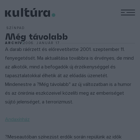
M
SZÍNPAD
Még távolabb
ARCHÍV
2006. JANUÁR 17.
A darab ráérzett és előrevetítette 2001. szeptember 11.
fenyegetését. Ma aktualitása továbbra is érvényes, de mind
az alkotók, mind a befogadók új érzékenységgel és
tapasztalatokkal élhetik át az előadás üzenetét.
Mindenestre a ?Még távolabb" az új változatban is a humor
és az önirónia eszközeivel közelíti meg az emberiséget
sújtó jelenséget, a terrorizmust.
Andaxínház
?Meseautóban színezüst erdők során repülünk az idők