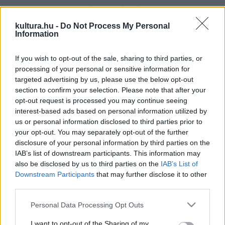
tavaszán. Arany országút csillogó gyémántporán repülünk a
mesék kocsiján. Fenn az égen az angyalok vigyáznak ránk,
kultura.hu -
Do Not Process My Personal
Information
és a sors fogja tán a volánt. Csupa boldogság vár ezután rád
és rám a mesék meseszép kocsiján."
If you wish to opt-out of the sale, sharing to third parties, or
processing of your personal or sensitive information for
Szereplők:
targeted advertising by us, please use the below opt-out
section to confirm your selection. Please note that after your
opt-out request is processed you may continue seeing
Orosz Helga, Csík Adrienn, Geltz Péter, Lengyel Péter,
interest-based ads based on personal information utilized by
Stubnya Béla
us or personal information disclosed to third parties prior to
your opt-out. You may separately opt-out of the further
disclosure of your personal information by third parties on the
Díszlet: Paseczki Zsolt
IAB’s list of downstream participants. This information may
also be disclosed by us to third parties on the
IAB’s List of
Downstream Participants
that may further disclose it to other
A díszlet megfestése Vetlényi Zsolt képzőművész munkája.
third parties.
Please note that this website/app uses one or more Google
Personal Data Processing Opt Outs
Fény: Payer Ferenc
services and may gather and store information including but
not limited to your visit or usage behaviour. You may click to
I want to opt-out of the Sharing of my