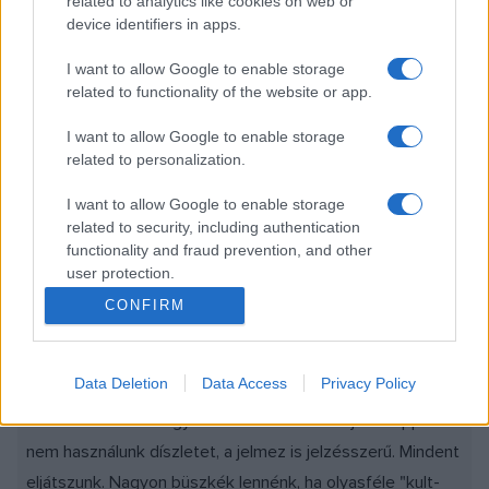
related to analytics like cookies on web or
nem csak a zenei kíséretet adja, hanem - ez most hadd
device identifiers in apps.
maradjon titok - végig aktív, egyenrangú résztvevője a
I want to allow Google to enable storage
játéknak.
related to functionality of the website or app.
I want to allow Google to enable storage
related to personalization.
Szirtes Edina Mókus (F.:K.P.)
I want to allow Google to enable storage
related to security, including authentication
functionality and fraud prevention, and other
user protection.
CONFIRM
- Amely a Spinoza Ház falatnyi színpadán zajlik. Miért pont
ott?
Data Deletion
Data Access
Privacy Policy
- Oda találtuk ki. Nagyon alkalmas erre. Tulajdonképpen
nem használunk díszletet, a jelmez is jelzésszerű. Mindent
eljátszunk. Nagyon büszkék lennénk, ha olyasféle "kult-