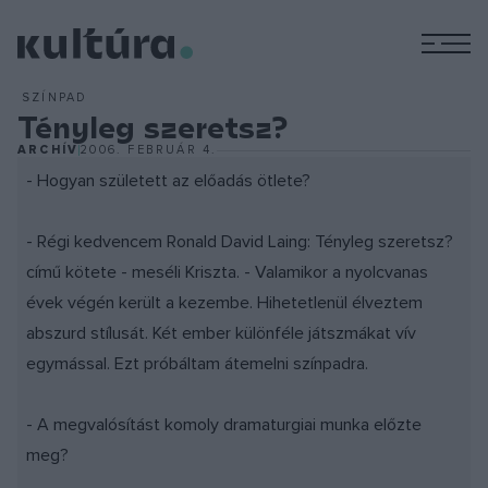
M
SZÍNPAD
Tényleg szeretsz?
ARCHÍV
2006. FEBRUÁR 4.
- Hogyan született az előadás ötlete?
- Régi kedvencem Ronald David Laing: Tényleg szeretsz?
című kötete - meséli Kriszta. - Valamikor a nyolcvanas
évek végén került a kezembe. Hihetetlenül élveztem
abszurd stílusát. Két ember különféle játszmákat vív
egymással. Ezt próbáltam átemelni színpadra.
- A megvalósítást komoly dramaturgiai munka előzte
meg?