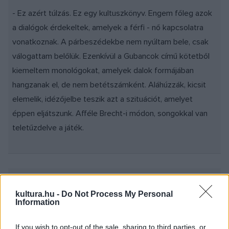
- Ez azért túlzás. Ez egy kultuszkönyv. Engem főleg azok
a dialógok érdekeltek, amelyek a férfi - nő kapcsolatra
vonatkoznak. A párbeszédekbe nem nyúltam bele, csak
válogattam belőlük. Ezenkívül a Gubancok című kötetből
kiemeltem monológokat, amelyek dalok formájában
hangzanak el, de nem betétszámként. Aláhúzzák, kicsit
elemelik, idézőjelbe teszik azt a szituációt, amelyet
éppen eljátszunk. Afféle Brecht-i módon, songokkal van
teletűzdelve a játék.
Lázár Balázs - Kováts Kriszta (F.:Ruzsa János)
kultura.hu -
Do Not Process My Personal
Information
If you wish to opt-out of the sale, sharing to third parties, or