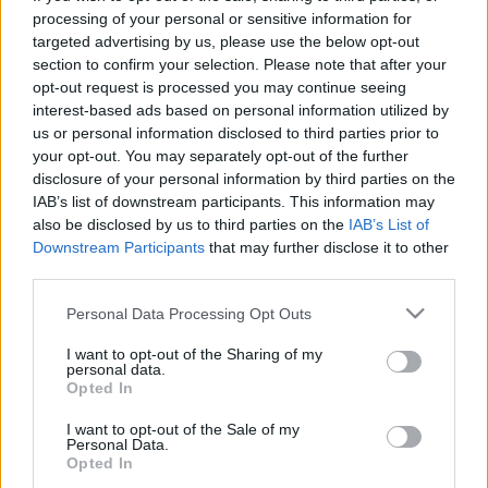
processing of your personal or sensitive information for
- Ha jól értem, minden egyes játszma egyfajta libikóka. A
targeted advertising by us, please use the below opt-out
section to confirm your selection. Please note that after your
férfi és nő örök (föl-le billenő) küzdelméről szól.
opt-out request is processed you may continue seeing
interest-based ads based on personal information utilized by
- Így van. Idézhetném Karinthy Frigyest, aki azt mondja,
us or personal information disclosed to third parties prior to
your opt-out. You may separately opt-out of the further
hogyan is érthetnék meg egymást, amikor mindkettőjük
disclosure of your personal information by third parties on the
mást akar. A férfi a nőt, nő a férfit. Itt ugyanerről van szó,
IAB’s list of downstream participants. This information may
abszurditásig fokozva. Mindig visszatérünk ugyanabba a
also be disclosed by us to third parties on the
IAB’s List of
Downstream Participants
that may further disclose it to other
gubancba, ugyanabba a körbe, ahonnan elindultunk, csak
third parties.
egy másik síkon. A szerző, aki egyben pszichiáter, saját
Please note that this website/app uses one or more Google
Personal Data Processing Opt Outs
tapasztalatait szűrte le, s vetette papírra. Úgy véli azért
services and may gather and store information including but
jutottak válságba az általa megismert párkapcsolatok,
not limited to your visit or usage behaviour. You may click to
I want to opt-out of the Sharing of my
personal data.
mert a felek egyre jobban belehergelik magukat, és
grant or deny consent to Google and its third-party tags to
Opted In
use your data for below specified purposes in below Google
ahelyett, hogy kimásznának a konfliktusból, egyre
consent section.
I want to opt-out of the Sale of my
mélyebbre süppednek bele. Persze ez nem egy
Personal Data.
Opted In
pszichiátriai jegyzőkönyv, hanem színtiszta irodalom.