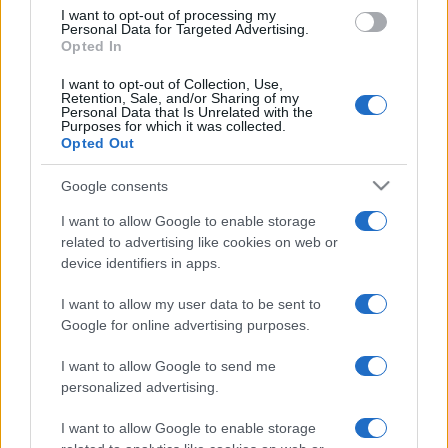
I want to opt-out of processing my
Personal Data for Targeted Advertising.
- Amelyből (színtiszta) színházat kell csinálni.
Opted In
I want to opt-out of Collection, Use,
- A próbák során éppen az jelentett izgalmas feladatot,
Retention, Sale, and/or Sharing of my
Personal Data that Is Unrelated with the
hogy kitaláljuk, miképp töltsük meg a prózát élettel. Hogy
Purposes for which it was collected.
Opted Out
a nézők magukra ismerjenek. És nevessenek is rajta, mert
az volna a cél, hogy belenézzünk a tükörbe, és kimondjuk,
Google consents
igen, ilyenek vagyunk.
I want to allow Google to enable storage
related to advertising like cookies on web or
- Hogyan lett Lázár Balázs a játszótársa?
device identifiers in apps.
I want to allow my user data to be sent to
- Ez már a negyedik rendezésem, s Balázs - oszlopos
Google for online advertising purposes.
tagként - benne volt korábban kettőben is. Egy színházi
I want to allow Google to send me
kurzuson ismerkedtünk meg egymással a Trafóban.
personalized advertising.
Nagyon jó vele dolgozni. Akárcsak Szirtes Edina Mókussal,
aki a dalokat írta. Mókus egyébként végig színen van. De
I want to allow Google to enable storage