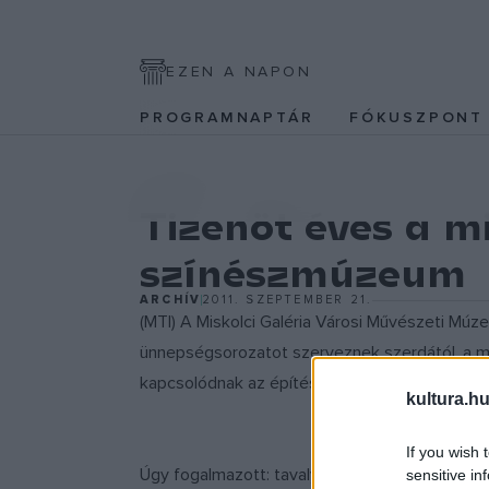
EZEN A NAPON
PROGRAMNAPTÁR
FÓKUSZPON
SZÍNPAD
Tizenöt éves a mi
színészmúzeum
ARCHÍV
2011. SZEPTEMBER 21.
(MTI) A Miskolci Galéria Városi Művészeti Mú
ünnepségsorozatot szerveznek szerdától, a ma
kapcsolódnak az építészet hónapjához és a m
kultura.hu
If you wish 
Úgy fogalmazott: tavaly
Hódolván Tháliának
c
sensitive in