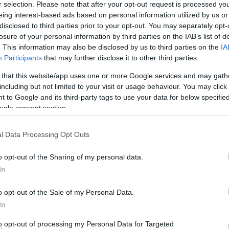
r selection. Please note that after your opt-out request is processed y
ye lett a múzeum a miskolciaknak" és élő, pici kulturális magja l
eing interest-based ads based on personal information utilized by us or
disclosed to third parties prior to your opt-out. You may separately opt-
eti Színházzal, ez megmutatkozik a tárlatok, a programok sorában,
losure of your personal information by third parties on the IAB’s list of
. This information may also be disclosed by us to third parties on the
IA
tivállal, a teátrum tánctagozatával lehet és kell építkezni.
Participants
that may further disclose it to other third parties.
 that this website/app uses one or more Google services and may gath
ejtette: a lehető legszélesebb réteget szeretnék megszólítani 
including but not limited to your visit or usage behaviour. You may click 
nysorozat is, amely október 4-én például a kicsiket és a művésze
 to Google and its third-party tags to use your data for below specifi
s Sándor műveinek segítségével
Keresztes Dóra
Falra mondok
ogle consent section.
l Data Processing Opt Outs
iai foglalkozás is kapcsolódik, az óvodások korosztályától a k
yik legszebb alkotásával, Weöres Sándor
Holdbéli csónakos
cím
o opt-out of the Sharing of my personal data.
ztelei és a dalbetétek segítségével ismerhetik meg az izgalmas, k
In
Jancsi i
s "meglátogatják" a múzeumot.
o opt-out of the Sale of my Personal Data.
In
tében a Pincegaléria, mint a kortárs művészet kiállítóhelye. Mis
otást valósítsanak meg, ez a szellemiség hatja át majd ezt a ter
to opt-out of processing my Personal Data for Targeted