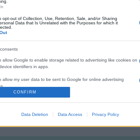
ing.
In
mokkal is kapcsolódnak az évfordulóhoz, példaként említette az
o opt-out of Collection, Use, Retention, Sale, and/or Sharing
emlékházak szakembereit várják.
ersonal Data that Is Unrelated with the Purposes for which it
lected.
Out
zeum munkatársa beszámolt a szórakoztató események soráról, it
te, azaz déli dallamok a színészmúzeumban. A félórás programban
consents
 teát, szörpöt és egyéb finomságokat szolgálnak fel. Várják a kör
o allow Google to enable storage related to advertising like cookies on
dégei a múzeumnak a születésnap alkalmából.
evice identifiers in apps.
o allow my user data to be sent to Google for online advertising
ndezvényeket tartanak, de találkozhatnak a Frappé keretében a M
s.
rvezőivel ? bepillantva ezzel a kulisszák mögé ? és felfedezheti
CONFIRM
to allow Google to send me personalized advertising.
o allow Google to enable storage related to analytics like cookies on
Data Deletion
Data Access
Privacy Policy
evice identifiers in apps.
o allow Google to enable storage related to functionality of the website