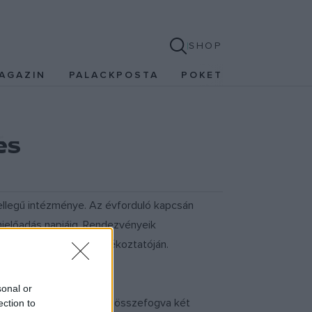
SHOP
AGAZIN
PALACKPOSTA
POKET
és
jellegű intézménye. Az évforduló kapcsán
nielőadás napjáig. Rendezvényeik
igazgatója keddi sajtótájékoztatóján.
sonal or
zás történetét mutatja be, összefogva két
ection to