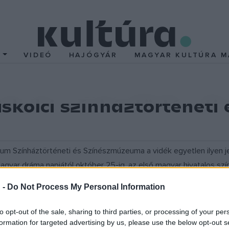
T
VIDEÓ
HAJÓGYÁR
MAGYAR KULTÚRA M
skolci színháztörténeti 
zeum Színháztörténeti és Színészmúzeuma a vidék egyetlen ilyen 
gyar dráma napjától október 25-ig, az első magyar hivatalos szí
úzeumok őszi fesztiváljához ? mondta el
Bán András
, a galéria 
 -
Do Not Process My Personal Information
to opt-out of the sale, sharing to third parties, or processing of your per
ímmel elkészült az új állandó kiállítás, amely a miskolci színjáts
formation for targeted advertising by us, please use the below opt-out s