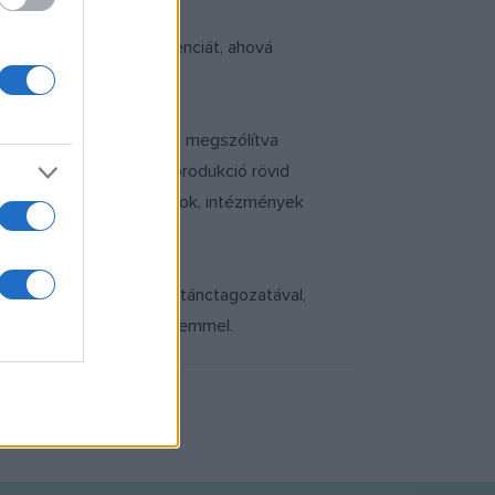
 október 25-iki konferenciát, ahová
t is széles spektrumban megszólítva
 egy-egy régi színházi produkció rövid
nyékbeli üzletek, hivatalok, intézmények
iskolci Nemzeti Színház tánctagozatával,
k a múltat is színészi szemmel.