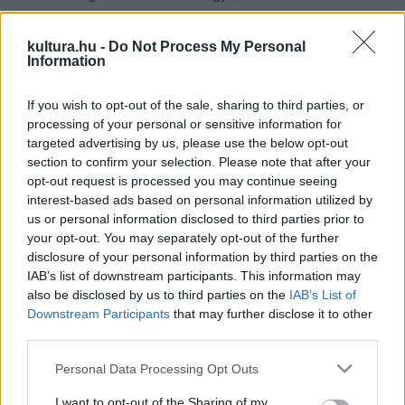
létére főhadnagyi rangig vitte a szabadságharc
honvédseregében, Zágrábban született 1830. augusztus 15-
kultura.hu -
Do Not Process My Personal
Information
én. Apja a legjobb nevelést akarta biztosítani gyermekének,
ezért Bécsben élő nagybátyjához küldte, hogy a
If you wish to opt-out of the sale, sharing to third parties, or
császárvárosban végezze iskoláit. A nagybácsi, báró
processing of your personal or sensitive information for
targeted advertising by us, please use the below opt-out
Simonich Boldizsár császári ezredes nagy hatást gyakorolt a
section to confirm your selection. Please note that after your
fiatal lányra, aki 1848-ban, a bécsi forradalom kitörésekor
opt-out request is processed you may continue seeing
férfiruhába bújt, és Lebstück Károly néven csatlakozott az
interest-based ads based on personal information utilized by
us or personal information disclosed to third parties prior to
egyetemi légióhoz. A bécsi forradalom leverése után
your opt-out. You may separately opt-out of the further
Magyarországra szökött. Sikerült bekerülnie a német
disclosure of your personal information by third parties on the
légióba, majd a tiroli vadászokhoz, sok csatában vett részt.
IAB’s list of downstream participants. This information may
also be disclosed by us to third parties on the
IAB’s List of
Harcolt a branyiszkói áttörésnél és az 1849. februári
Downstream Participants
that may further disclose it to other
kápolnai csatában is, ahol megsebesült. Hősies helytállását
third parties.
előléptetéssel jutalmazták.
Please note that this website/app uses one or more Google
Personal Data Processing Opt Outs
services and may gather and store information including but
not limited to your visit or usage behaviour. You may click to
I want to opt-out of the Sharing of my