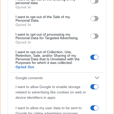
personal data.
grant or deny consent to Google and its third-party tags to
Az 1848-49-es szabadságharc különös sorsú női tisztje
Opted In
use your data for below specified purposes in below Google
nem sokkal halála előtt Jókai Mórnak mondta el
consent section.
I want to opt-out of the Sale of my
élettörténetét, akinek róla írt novellája a Pesti Hírlapban
Personal Data.
Opted In
jelent meg. Az ő emléke előtt tiszteleg Huszka Jenő és
Szilágyi László operettje, bár a műfaj szabályai szerint happy
I want to opt-out of processing my
Personal Data for Targeted Advertising.
enddel végződő történetből kimaradtak a tragikus
Opted In
fordulatok.
I want to opt-out of Collection, Use,
Retention, Sale, and/or Sharing of my
Personal Data that Is Unrelated with the
A színházak együttműködési megállapodása alapján 2019
Purposes for which it was collected.
Opted Out
szeptemberében a Veszprémi Petőfi Színházban, 2020
márciusában pedig a Budapesti Operettszínházban mutatják
Google consents
be a darabot.
I want to allow Google to enable storage
related to advertising like cookies on web or
device identifiers in apps.
Forrás: MTI
I want to allow my user data to be sent to
Google for online advertising purposes.