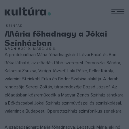
M
SZÍNPAD
Mária főhadnagy a Jókai
Színházban
ARCHÍV
2019. MÁRCIUS 6.
A produkcióban Mária főhadnagyként Lévai Enikő és Bori
Réka látható, az előadás főbb szerepeit Domoszlai Sándor,
Kalocsai Zsuzsa, Virágh József, Laki Péter, Peller Károly,
valamint Steinkohl Erika és Bodor Szabina alakítja. A darab
rendezője Seregi Zoltán, társrendezője Bozsó József. Az
előadásban közreműködik a Magyar Zenés Színház tánckara,
a Békéscsabai Jókai Színház színművészei és színiiskolásai,
valamint a Budapesti Operettszínház szimfonikus zenekara.
A szabadságharc Mária főhadnagya, Lebstück Mária, aki nő