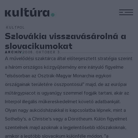
M
KULTPOL
Szlovákia visszavásárolná a
slovacikumokat
ARCHÍV
2008. OKTÓBER 3.
A művelődési szaktárca által előterjesztett stratégia szerint
a három országos közgyűjtemény erre irányuló figyelme
"elsősorban az Osztrák-Magyar Monarchia egykori
országainak területére összpontosul" majd, de az európai
műtárgypiacot is ugyanúgy szemmel fogják tartani, akár az
Interpol illegális műkereskedelmet követő adatbankját.
Olyan nagy aukciósházakkal is kapcsolatba lépnek, mint a
Sotheby's, a Christie's vagy a Dorotheum. Külön figyelmet
szentelnek majd azoknak a legjelentősebb időszakoknak,
amikor a legtöbb slovacikum különféle módon, "a