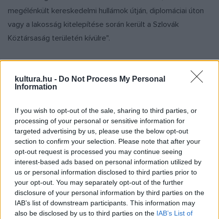
megélénkült kereskedelmi hullámok útján, diplomáciai úton
vagy a lakosság kitelepítése során került a Szlovák
Köztársaság területén kívülre".
Kiemelt figyelmet szentelnek azoknak az időszakoknak, így
a 20. századnak, a monarchia szétesését követő
kultura.hu -
Do Not Process My Personal
Information
időszaknak, amikor nagyon sok érték jutott erre a sorsra.
Ezen műtárgyak közül "számos már a Szlovák Köztársaság
If you wish to opt-out of the sale, sharing to third parties, or
határain kívül, még az I. világháború előtti, majd a két
processing of your personal or sensitive information for
targeted advertising by us, please use the below opt-out
világháború közötti időszakban, akkor keletkezett, amikor
section to confirm your selection. Please note that after your
alkotóik a hazájuk elhagyására kényszerültek. További ilyen
opt-out request is processed you may continue seeing
hullám következett 1945, 1948 és 1968 után. Szerepet
interest-based ads based on personal information utilized by
us or personal information disclosed to third parties prior to
játszott ebben az is, hogy a II. világháború derekán az előre
your opt-out. You may separately opt-out of the further
haladó frontvonal mögé evakuálták a német lakosságot,
disclosure of your personal information by third parties on the
valamint az is, hogy a II. világháború után a kisebbségeket a
IAB’s list of downstream participants. This information may
also be disclosed by us to third parties on the
IAB’s List of
Benes-dekrétumok alapján kitelepítették" - zárja