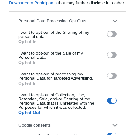
Downstream Participants
that may further disclose it to other
ismertetését a TASR szlovák hírügynökség.
third parties.
Please note that this website/app uses one or more Google
Personal Data Processing Opt Outs
A szlovákiai magyarok II. világháború utáni jogfosztását
services and may gather and store information including but
törvényesítő Benes-dekrétumok alapján nagyon sok
not limited to your visit or usage behaviour. You may click to
I want to opt-out of the Sharing of my
personal data.
grant or deny consent to Google and its third-party tags to
szlovákiai magyart csehországi kényszermunkára
Opted In
use your data for below specified purposes in below Google
deportáltak, majd a kényszerű lakosságcsere keretében
consent section.
I want to opt-out of the Sale of my
közel százezer magyart telepítettek át Magyarországra. A
Personal Data.
Opted In
teljes jogfosztás értelmében a szülőföldjük és ingatlanjaik
elhagyására kényszerülő magyarok sokasága 25-50 kilós
I want to opt-out of processing my
Personal Data for Targeted Advertising.
batyukkal, a lakosságcsere keretében távozók pedig
Opted In
sebtében összeszedett, szekerekre, teherautókra,
I want to opt-out of Collection, Use,
Retention, Sale, and/or Sharing of my
vagonokra felpakolt ingóságaikkal mentek el a
Personal Data that Is Unrelated with the
Purposes for which it was collected.
szülőföldjükről.
Opted Out
A pozsonyi Pravda a "slovacikumokkal" kapcsolatosan épp
Google consents
szerdán közölt egy írást, amelynek címe szerint a szlovák