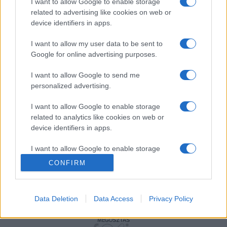
I want to allow Google to enable storage
kulturális miniszter a külföldön található rokkák
related to advertising like cookies on web or
device identifiers in apps.
visszavásárlására készül. Az írásban véleményt formáló
művészettörténész,
Alexandra Homolová
szerint
I want to allow my user data to be sent to
külföldön csak kivételes esetekben fordulnak elő
Google for online advertising purposes.
slovacikumok. "A dokumentumok, műtárgyak többsége a
I want to allow Google to send me
szomszédos Magyarországon végezte, ahonnan azokat
personalized advertising.
nagyon nehéz visszaszerezni". Ugyanitt
Elena
I want to allow Google to enable storage
Machajdíková
, a Szlovák Nemzeti Múzeum muzeológusa
related to analytics like cookies on web or
azt mondja, hogy a trianoni döntés "Szlovákia esetében
device identifiers in apps.
előnytelen volt", mert Magyarország semmit sem volt
I want to allow Google to enable storage
köteles visszaszolgáltatni abból a húszezer műtárgyból,
related to functionality of the website or app.
CONFIRM
amit az 1896-os "millenniumi kiállításra Szlovákia területéről
I want to allow Google to enable storage
vettek kölcsön".
related to personalization.
Data Deletion
Data Access
Privacy Policy
I want to allow Google to enable storage
MEGOSZTÁS
related to security, including authentication