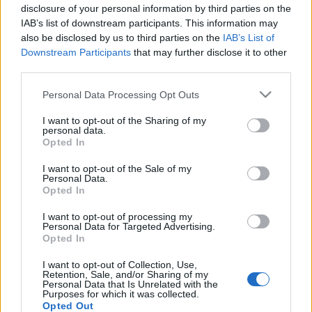
disclosure of your personal information by third parties on the
IAB’s list of downstream participants. This information may
also be disclosed by us to third parties on the
IAB’s List of
Downstream Participants
that may further disclose it to other
third parties.
A meghívásos versenypályázaton való részvételre öt neves
Please note that this website/app uses one or more Google
szobrászművészt kértek fel. A bíráló bizottság tagja volt
Personal Data Processing Opt Outs
services and may gather and store information including but
Farkas Ádám Kossuth-díjas szobrászművész, Girán János,
not limited to your visit or usage behaviour. You may click to
I want to opt-out of the Sharing of my
personal data.
Pécs korábbi alpolgármestere, Heidl György, a Pécsi
grant or deny consent to Google and its third-party tags to
Opted In
use your data for below specified purposes in below Google
Egyházmegye kulturális és tudományos igazgatója, dr.
consent section.
I want to opt-out of the Sale of my
Hóvári János, a Magyar Alkotóművészeti Közhasznú
Personal Data.
Nonprofit Kft. főigazgatója, valamint Lengyel Péter
Opted In
szobrászművész, a Pécsi Tudományegyetem oktatási
I want to opt-out of processing my
Personal Data for Targeted Advertising.
dékán-helyettese. A bíráló bizottság szerint Kotormán
Opted In
Norbert pályaműve fejezi ki leginkább a kor szellemiségét,
I want to opt-out of Collection, Use,
az első magyar egyetem alapításának jelentőségét. A
Retention, Sale, and/or Sharing of my
Personal Data that Is Unrelated with the
pályamű esztétikai értékei is kimagaslóak, az a gótika
Purposes for which it was collected.
Opted Out
sajátosságait is magán viseli – írták.