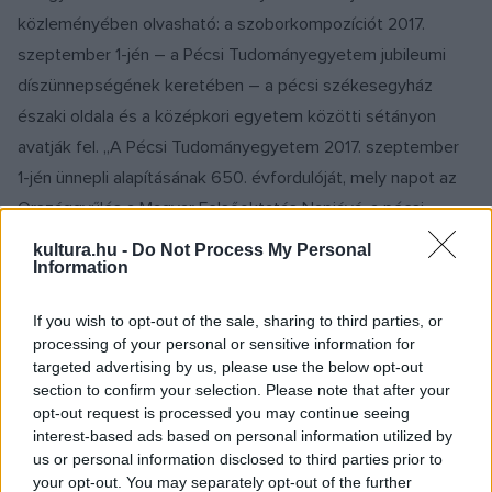
közleményében olvasható: a szoborkompozíciót 2017.
szeptember 1-jén – a Pécsi Tudományegyetem jubileumi
díszünnepségének keretében – a pécsi székesegyház
északi oldala és a középkori egyetem közötti sétányon
avatják fel. „A Pécsi Tudományegyetem 2017. szeptember
1-jén ünnepli alapításának 650. évfordulóját, mely napot az
Országgyűlés a Magyar Felsőoktatás Napjává, a pécsi
egyetemalapítás emléknapjává nyilvánított. A PTE 650
kultura.hu -
Do Not Process My Personal
Information
Jubileum Stratégiai Konzorciuma 2016. szeptember 5-ével
pályázatot hirdetett meg
Nagy Lajos király és Vilmos
If you wish to opt-out of the sale, sharing to third parties, or
püspök szobrának elkészítése a PTE 650 éves
processing of your personal or sensitive information for
jubileumára
címmel. A pályázat célja az egyetemalapítás
targeted advertising by us, please use the below opt-out
section to confirm your selection. Please note that after your
eszmeiségének, a műemléki terület és az egyetem mai
opt-out request is processed you may continue seeing
jelentőségének megfelelő, magas művészi színvonalat
interest-based ads based on personal information utilized by
képviselő szoborkompozíció tervének és alkotójának
us or personal information disclosed to third parties prior to
your opt-out. You may separately opt-out of the further
kiválasztása volt” – olvashatjuk a pte.hu oldalon.