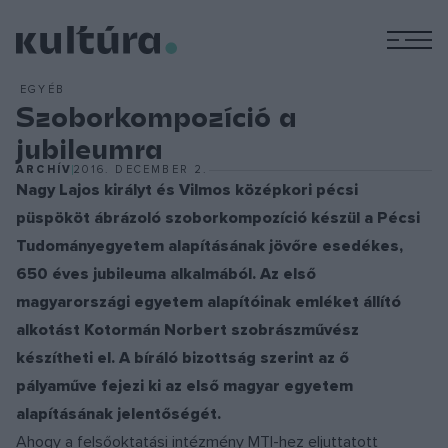
M
EGYÉB
Szoborkompozíció a
jubileumra
ARCHÍV
2016. DECEMBER 2.
Nagy Lajos királyt és Vilmos középkori pécsi
püspököt ábrázoló szoborkompozíció készül a Pécsi
Tudományegyetem alapításának jövőre esedékes,
650 éves jubileuma alkalmából. Az első
magyarországi egyetem alapítóinak emléket állító
alkotást Kotormán Norbert szobrászművész
készítheti el. A bíráló bizottság szerint az ő
pályaműve fejezi ki az első magyar egyetem
alapításának jelentőségét.
Ahogy a felsőoktatási intézmény MTI-hez eljuttatott