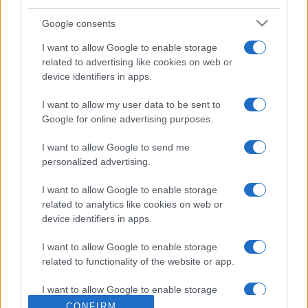
Google consents
I want to allow Google to enable storage
related to advertising like cookies on web or
Kotormán Norbert 1967-ben született Békéscsabán, 1994-
device identifiers in apps.
ben a Magyar Képzőművészeti Egyetemen szerzett
I want to allow my user data to be sent to
szobrász diplomát, majd Villányban szobrász
Google for online advertising purposes.
mesterképzésen vett részt. Művei elsődlegesen – egyéni
I want to allow Google to send me
stílust kialakítva – figurális ábrázolások, sajátosan tömören
personalized advertising.
fogalmazott, ugyanakkor beszédesen formált szobrok.
Munkássága ismert Magyarországon, illetve külföldön is, a
I want to allow Google to enable storage
related to analytics like cookies on web or
kortárs képzőművészeti élet aktív résztvevője – ismertette
device identifiers in apps.
a Pécsi Tudományegyetem közleménye az alkotót.
I want to allow Google to enable storage
related to functionality of the website or app.
I want to allow Google to enable storage
Forrás: MTI
related to personalization.
CONFIRM