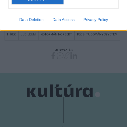
I want to allow Google to enable storage
related to security, including authentication
Data Deletion
Data Access
Privacy Policy
functionality and fraud prevention, and other
user protection.
HÍREK
JUBILEUM
KOTORMÁN NORBERT
PÉCSI TUDOMÁNYEGYETEM
MEGOSZTÁS