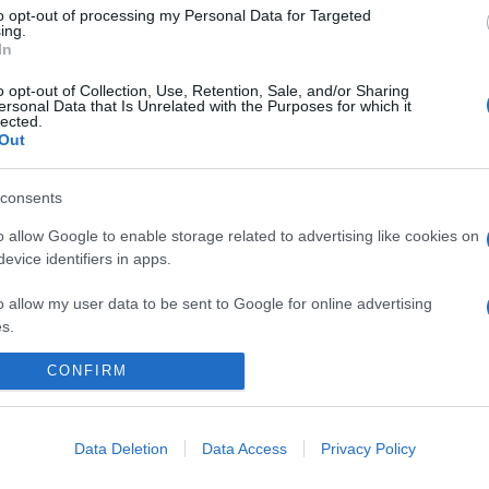
ák a Hon- és Forradalommentő Bizottságot, minden demokratikus 
to opt-out of processing my Personal Data for Targeted
i Rendkívüli Bizottság (Cseka, azaz a politikai rendőrség) létre
ing.
In
o opt-out of Collection, Use, Retention, Sale, and/or Sharing
ersonal Data that Is Unrelated with the Purposes for which it
az őket támogató két kis párt 62, a bolsevikok alig 25 százalé
lected.
Out
érniük a tanácskozás feloszlatását. A gazdaság irányítására lét
őrzését, a magánbankok, a külkereskedelem majd a magánüzemek 
consents
o allow Google to enable storage related to advertising like cookies on
 szovjetek V. kongresszusán a bolsevik többség a kongresszust a l
evice identifiers in apps.
. 1918 tavaszán kitört a külföldi intervencióval is tarkított polgá
o allow my user data to be sent to Google for online advertising
s.
CONFIRM
to allow Google to send me personalized advertising.
o allow Google to enable storage related to analytics like cookies on
evice identifiers in apps.
Data Deletion
Data Access
Privacy Policy