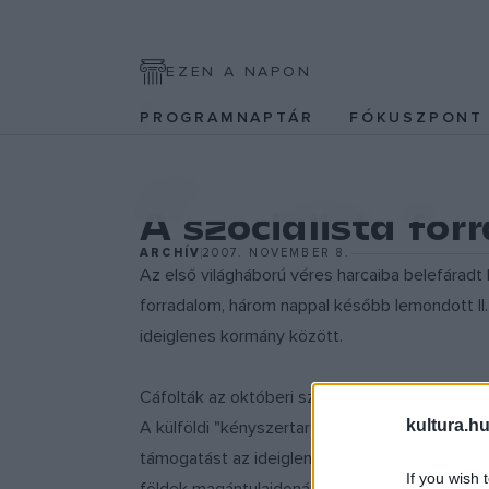
EZEN A NAPON
PROGRAMNAPTÁR
FÓKUSZPON
KULTPOL
A szocialista for
ARCHÍV
2007. NOVEMBER 8.
Az első világháború véres harcaiba belefáradt
forradalom, három nappal később lemondott II. 
ideiglenes kormány között.
Cáfolták az októberi szocialista forradalom mí
kultura.hu
A külföldi "kényszertartózkodásukból" hazatérő 
támogatást az ideiglenes kormánytól és a szov
If you wish 