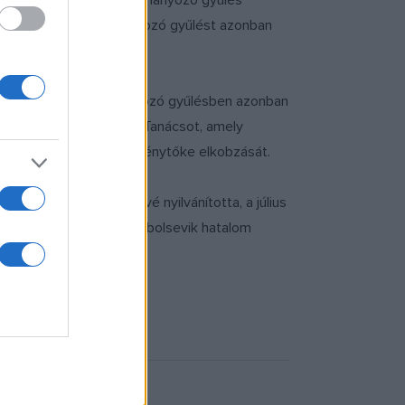
párt követelte az alkotmányozó gyűlés
hozása volt, az alkotmányozó gyűlést azonban
kot kaptak. Az alkotmányozó gyűlésben azonban
rehozták a Népgazdasági Tanácsot, amely
államosítását, a részvénytőke elkobzását.
egfőbb hatalmi szervvé nyilvánította, a július
rháború, amely 1921-ben a bolsevik hatalom