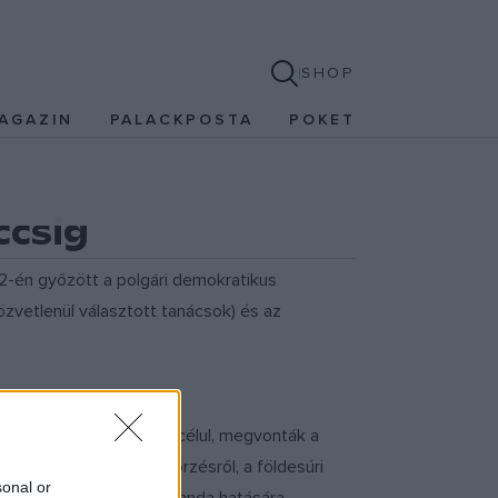
SHOP
AGAZIN
PALACKPOSTA
POKET
ccsig
12-én győzött a polgári demokratikus
özvetlenül választott tanácsok) és az
 továbbvitelét tűzték ki célul, megvonták a
ságról, a munkásellenőrzésről, a földesúri
sonal or