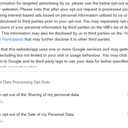
 a háború befejezéséről szóló programjuk sokak tetszését elny
formation for targeted advertising by us, please use the below opt-out s
zer párti és mensevik többségű első oroszországi szovjetkongres
r selection. Please note that after your opt-out request is processed y
eing interest-based ads based on personal information utilized by us or
ték, Leninnek is Finnországba kellett menekülnie.
disclosed to third parties prior to your opt-out. You may separately opt-
losure of your personal information by third parties on the IAB’s list of
ntött, hogy az október végére (a Gergely-naptár szerint november 
. This information may also be disclosed by us to third parties on the
IA
Participants
that may further disclose it to other third parties.
 amelyet a kongresszus törvényesít. A terv azonban kiszivárgott,
k és az eszer többség biztosan odaérjen. A felkelést ezért már
 that this website/app uses one or more Google services and may gath
including but not limited to your visit or usage behaviour. You may click 
sabb stratégiai pontjait, a Péter-Pál erőd helyőrsége átállt a fe
 to Google and its third-party tags to use your data for below specifi
 miniszterelnök elmenekült. Miután a bennrekedt miniszterek nem 
ogle consent section.
l Data Processing Opt Outs
atonai Bizottság bejelentette az ideiglenes kormány megdöntését
o opt-out of the Sharing of my personal data.
küldött több mint fele bolsevik volt. A hasztalanul tiltakozó me
In
ekrétumot, amelynek értelmében minden hatalom a szovjetek kez
 szovjetkongresszus bolsevik kormányt választott, a Népbiztosok 
o opt-out of the Sale of my Personal Data.
In