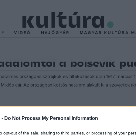
T
VIDEÓ
HAJÓGYÁR
MAGYAR KULTÚRA M
radalomtól a bolsevik pu
 hatalmas országban sztrájkok és tiltakozások után 1917. március 
Miklós cár. Az országban kettős hatalom alakult ki a szovjetek (k
toszait
 -
Do Not Process My Personal Information
bolsevik vezetők (Lenin, Trockij, Zinovjev, Buharin) a forradalom
jetekben igyekeztek átvenni a hatalmat. A demokratikus köztársa
to opt-out of the sale, sharing to third parties, or processing of your per