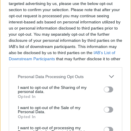
héjszerkezet-építés történetéről jelenleg is látható
targeted advertising by us, please use the below opt-out
budapesti kiállítás kurátora képviseli. Előad több olyan
section to confirm your selection. Please note that after your
szakember is, akik a világháló erőforrásait hasznosítva,
opt-out request is processed you may continue seeing
interest-based ads based on personal information utilized by
egyénileg felépített építészeti adatbázisukkal tettek szert
us or personal information disclosed to third parties prior to
ismertségre, mint a moderngyor.com létrehozója,
your opt-out. You may separately opt-out of the further
HARTMANN Gergely győri építész, vagy svájci kollégája,
disclosure of your personal information by third parties on the
IAB’s list of downstream participants. This information may
Peter SÄGESSER, az ostarchitektur.com honlap
also be disclosed by us to third parties on the
IAB’s List of
működtetője.
Downstream Participants
that may further disclose it to other
third parties.
Please note that this website/app uses one or more Google
Personal Data Processing Opt Outs
Az öt szekciót a Translations of Modernism kollektíva
services and may gather and store information including but
not limited to your visit or usage behaviour. You may click to
I want to opt-out of the Sharing of my
alapító szervezeteinek jelenlévő tagjai moderálják: a
personal data.
grant or deny consent to Google and its third-party tags to
Opted In
budapesti Kortárs Építészeti Központot ERŐ Zoltán, a
use your data for below specified purposes in below Google
pozsonyi Archimerát Martin ZAIČEK, a brnói 4AM-et Šarka
consent section.
I want to opt-out of the Sale of my
Personal Data.
SVOBODOVÁ és Jaroslav SEDLÁK képviselik, míg CSÓKA
Opted In
Attila, MOLNÁR Szabolcs és SMILÓ Dávid építészek a
I want to opt-out of processing my