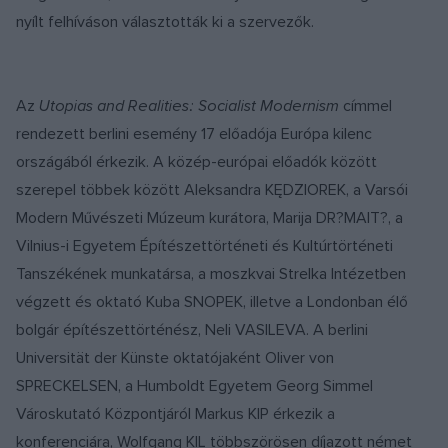
nyílt felhíváson választották ki a szervezők.
Az
Utopias and Realities: Socialist Modernism
címmel
rendezett berlini esemény 17 előadója Európa kilenc
országából érkezik. A közép-európai előadók között
szerepel többek között Aleksandra KĘDZIOREK, a Varsói
Modern Művészeti Múzeum kurátora, Marija DR?MAIT?, a
Vilnius-i Egyetem Építészettörténeti és Kultúrtörténeti
Tanszékének munkatársa, a moszkvai Strelka Intézetben
végzett és oktató Kuba SNOPEK, illetve a Londonban élő
bolgár építészettörténész, Neli VASILEVA. A berlini
Universität der Künste oktatójaként Oliver von
SPRECKELSEN, a Humboldt Egyetem Georg Simmel
Városkutató Központjáról Markus KIP érkezik a
konferenciára, Wolfgang KIL többszörösen díjazott német