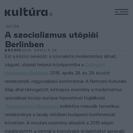
M
EGYÉB
A szocializmus utópiái
Berlinben
ARCHÍV
2016. ÁPRILIS 26.
Ezt a közös nevezőt: a szocialista modernizmus álmait,
vágyait, utópiát helyezi középpontba a
Collegium
Hungaricum Berlinben
2016. április 28. és 29. között
rendezendő, nagyszabású konferencia. A Nemzeti Kulturális
Alap által támogatott, kétnapos esemény a modernizmus
speciálisan közép-európai fejezetével foglalkozó
Translations of Modernism
kollektíva második tematikus
rendezvénye a tavaly októberi budapesti konferenciát
követően. A mostani esemény előadóit a 2016 elején
meghirdetett, a vártnál is komolyabb érdeklődést generáló