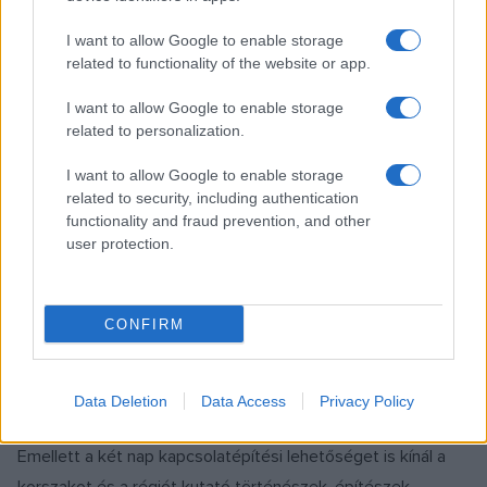
kortárs urbanisztika problémáival foglalkozó
dokumentumfilmjét, de a filmek segítségével be lehet
I want to allow Google to enable storage
pillantani egy katowicei ?Szuper-Egység?, egy, a jugoszláv
related to functionality of the website or app.
turizmus fénykorából származó szálloda és a moszkvai
I want to allow Google to enable storage
olimpia részeként Tallinnban emelt gigantikus sportközpont
related to personalization.
mindennapjaiba is. A Berlinische Galerie-vel való
I want to allow Google to enable storage
együttműködés jegyében a jelentkezők április 29-én
related to security, including authentication
tematikus vezetésen vehetnek részt az intézmény
functionality and fraud prevention, and other
építészeti gyűjteményében és kiállításán, Ursula Müller
user protection.
építészeti kurátor kalauzolásával.
CONFIRM
Az eseménysorozat kiemelt célja, hogy ráirányítsa a
figyelmet Közép- és Kelet-Európa épített örökségének
Data Deletion
Data Access
Privacy Policy
egyedülálló értékeire és az azokat fenyegető veszélyekre.
Emellett a két nap kapcsolatépítési lehetőséget is kínál a