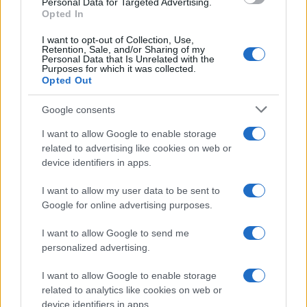
Transmodern szervezőiként vesznek részt az
Personal Data for Targeted Advertising.
Opted In
eseményekben. A Collegium Hungaricum Berlin
programigazgatója, KOVÁCS Dániel művészettörténész a
I want to opt-out of Collection, Use,
Retention, Sale, and/or Sharing of my
Transmodern alapító tagjaként egyben a konferencia
Personal Data that Is Unrelated with the
Purposes for which it was collected.
kurátora is.
Opted Out
Google consents
A konferencia társprogramjaként Berlinben is bemutatkozik
I want to allow Google to enable storage
related to advertising like cookies on web or
annak a workshopnak az eredménye, amelyet a
device identifiers in apps.
Transmodern budapesti szervezői a Budapesti Műszaki
Egyetem 2016-os Alkotóhetének részeként tartottak,
I want to allow my user data to be sent to
Google for online advertising purposes.
témaként a háború utáni Közép-Európa vizionárius
építészeivel és elképzeléseivel. Emellett a konferencia
I want to allow Google to send me
personalized advertising.
mindkét napján esténként filmválogatás is várja az
érdeklődőket: a program részeként meg lehet majd nézni
I want to allow Google to enable storage
többek között a rendszerváltás utáni Románia első, a
related to analytics like cookies on web or
device identifiers in apps.