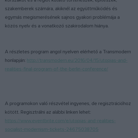
korszakot és a régiót kutató történészek, építészek,
szakemberek számára, akiknél az együttműködés és
egymás megismerésének sajnos gyakori problémája a
közös nyelv és a vonatkozó szakirodalom hiánya.
A részletes program angol nyelven elérhető a Transmodern
honlapján:
http://transmodern.eu/2016/04/15/utopias-and-
realities-final-program-of-the-berlin-conference/
A programokon való részvétel ingyenes, de regisztrációhoz
kötött. Regisztrálni az alábbi linken lehet:
https://www.eventbrite.com/e/utopias-and-realities-
socialist-modernism-tickets-24675038705