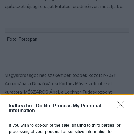
építészeti újságíró saját kutatási eredményeit mutatja be.
Fotó: Fortepan
Magyarországot hét szakember, többek között NAGY
Annamária, a Dunaújvárosi Kortárs Művészeti Intézet
kurátora, MÉSZÁROS Ábel, a Lechner Tudásközpont
kutatója, a nemrég Bán Ferenc monográfiáját publikáló
kultura.hu -
Do Not Process My Personal
SZABÓ Levente, a Salgótarján várostörténetét kutató
Information
JUHÁSZ Anna vagy a Budapesti Műszaki és Közgazdasági
Egyetemen oktató GÁSPÁR Orsolya, a magyar
If you wish to opt-out of the sale, sharing to third parties, or
processing of your personal or sensitive information for