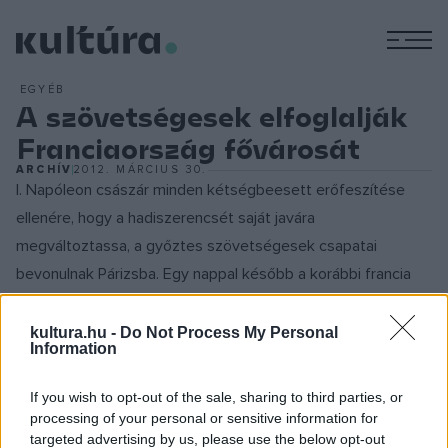
M
EGYÉB
A szövetségesek elfoglalják
Franciaország fővárosát
ARCHÍV
2012. MÁRCIUS 30.
I. Napóleon császár minden kétségbeesett erőfeszítése
ellenére, hogy a hadiszerencsét saját javára
megváltoztassa, a győztes szövetségesek csapatai
bevonulnak Párizsba. Egy nappal később a korábbi francia
külügyminiszter, Charles Maurice de Talleyrand-Périgord
herceg ideiglenes kormányt hoz létre, amely I. Napóleont, a
kultura.hu -
Do Not Process My Personal
Information
franciák császárát trónfosztottnak nyilvánítja. A
szövetségesek franciaországi hadjárata télen kezdődött,
If you wish to opt-out of the sale, sharing to third parties, or
amikor a Gebhard Leberecht Blücher von Wahlstatt
processing of your personal or sensitive information for
targeted advertising by us, please use the below opt-out
vezértábornagy vezette porosz, illetve a Karl Philipp