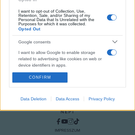
I want to opt-out of Collection, Use,
HÍREK
Retention, Sale, and/or Sharing of my
Personal Data that Is Unrelated with the
Purposes for which it was collected.
MEGOSZTÁS
Opted Out
Google consents
I want to allow Google to enable storage
related to advertising like cookies on web or
device identifiers in apps.
CONFIRM
I want to allow my user data to be sent to
Google for online advertising purposes.
I want to allow Google to send me
Data Deletion
Data Access
Privacy Policy
personalized advertising.
NÉPI
I want to allow Google to enable storage
related to analytics like cookies on web or
device identifiers in apps.
IMPRESSZUM