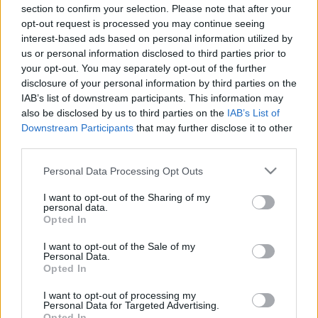
section to confirm your selection. Please note that after your
Schwarzenberg herceg tábornagy vezette osztrák
opt-out request is processed you may continue seeing
főseregek Kaubnál és Bázelnél átlépték a Rajnát. Néhány
interest-based ads based on personal information utilized by
us or personal information disclosed to third parties prior to
kisebb győztes csata ellenére Napóleon nem tudott döntő
your opt-out. You may separately opt-out of the further
győzelmet aratni. Ezzel egy időben a brit hadvezér, Arthur
disclosure of your personal information by third parties on the
Wellesley (Wellingon hercege) irányítása alatt álló spanyol és
IAB’s list of downstream participants. This information may
also be disclosed by us to third parties on the
IAB’s List of
brit csapatkötelékek Dél-Franciaországból Párizs irányába
Downstream Participants
that may further disclose it to other
haladtak. A szövetséges Poroszország, Ausztria,
third parties.
Oroszország és Nagy-Britannia összesen 350 000
Please note that this website/app uses one or more Google
Personal Data Processing Opt Outs
katonájával Napóleon csak 120 000 emberből verbuvált
services and may gather and store information including but
sereget tudott szembeállítani, melyet részben gyerekek és
not limited to your visit or usage behaviour. You may click to
I want to opt-out of the Sharing of my
personal data.
grant or deny consent to Google and its third-party tags to
öregek alkottak. Az ellenség túlerejét I. Napóleon katonai-
Opted In
use your data for below specified purposes in below Google
taktikai tehetségével részben ki tudta egyenlíteni. De a
consent section.
I want to opt-out of the Sale of my
győzelemre nem volt esélye.
Personal Data.
Opted In
I want to opt-out of processing my
Personal Data for Targeted Advertising.
Opted In