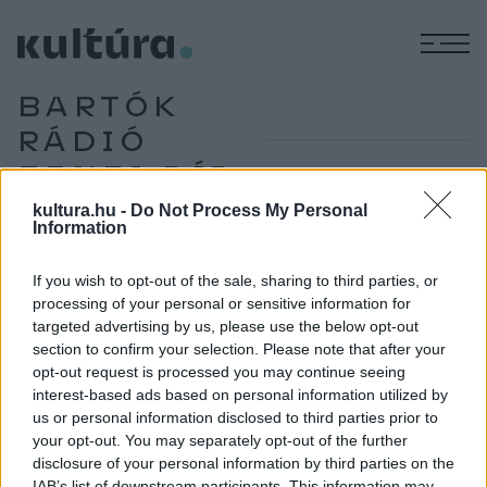
M
BARTÓK
RÁDIÓ
ZENEI DÍJ
kultura.hu -
Do Not Process My Personal
Information
ZENE
Átadták a Bartók Rádió Zenei Díjakat
If you wish to opt-out of the sale, sharing to third parties, or
processing of your personal or sensitive information for
Másodszor adta át a Bartók Rádió az előző év kiemelkedő
targeted advertising by us, please use the below opt-out
zenei teljesítményeinek elismeréseként díjait a hazai
section to confirm your selection. Please note that after your
klasszikus zene kiválóságainak, tizenegy kategóriában. A
opt-out request is processed you may continue seeing
interest-based ads based on personal information utilized by
május 14-én a Budapest Music Centerben rendezett telt
us or personal information disclosed to third parties prior to
házas Bartók Rádió Zenei Díjátadón a kitüntetések között
your opt-out. You may separately opt-out of the further
két külön jazzelismerést is kiosztottak, a Babos jazzelőadói
disclosure of your personal information by third parties on the
IAB’s list of downstream participants. This information may