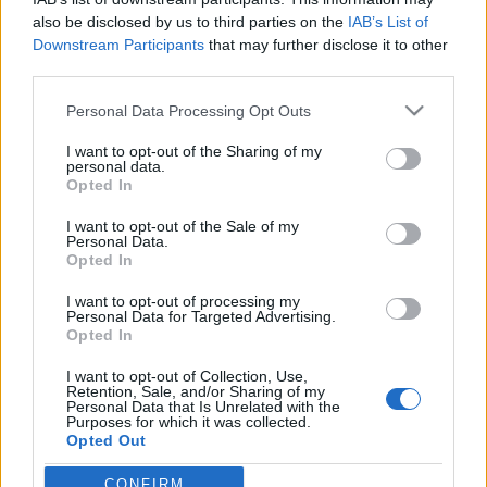
és a Vukán György jazzalkotói díjat.
also be disclosed by us to third parties on the
IAB’s List of
Downstream Participants
that may further disclose it to other
third parties.
KULTPOL
Please note that this website/app uses one or more Google
Átadták a Bartók Rádió zenei díjait
Personal Data Processing Opt Outs
services and may gather and store information including but
Első alkalommal adták át a Bartók Rádió díjait tizenegy
not limited to your visit or usage behaviour. You may click to
I want to opt-out of the Sharing of my
personal data.
kategóriában a Budapest Music Centerben.
grant or deny consent to Google and its third-party tags to
Opted In
use your data for below specified purposes in below Google
consent section.
I want to opt-out of the Sale of my
Personal Data.
Opted In
I want to opt-out of processing my
Personal Data for Targeted Advertising.
Opted In
I want to opt-out of Collection, Use,
Retention, Sale, and/or Sharing of my
Personal Data that Is Unrelated with the
Purposes for which it was collected.
Opted Out
NÉPI
CONFIRM
Google consents