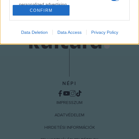
of a Preacher Man című.
personalized advertising.
CONFIRM
I want to allow Google to enable storage
related to analytics like cookies on web or
device identifiers in apps.
Data Deletion
Data Access
Privacy Policy
I want to allow Google to enable storage
related to functionality of the website or app.
I want to allow Google to enable storage
related to personalization.
I want to allow Google to enable storage
NÉPI
related to security, including authentication
functionality and fraud prevention, and other
user protection.
IMPRESSZUM
ADATVÉDELEM
HIRDETÉSI INFORMÁCIÓK