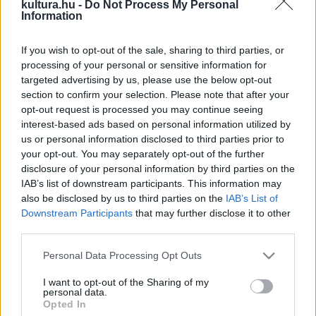
Nemzeti Színház és a Thália Színház előadásaiban, valamint
kultura.hu -
Do Not Process My Personal
Information
a Csak szex és más semmi, Az ember, aki nappal aludt és a
Nejem, nőm, csajom című filmekben láthattuk.
If you wish to opt-out of the sale, sharing to third parties, or
processing of your personal or sensitive information for
targeted advertising by us, please use the below opt-out
section to confirm your selection. Please note that after your
EZEN A NAPON TÖRTÉNT
Március 2-án történt
opt-out request is processed you may continue seeing
interest-based ads based on personal information utilized by
„Két nevetés után a világot, a problémáimat is másképp
us or personal information disclosed to third parties prior to
látom. Három nevetés után meg is tudom oldani” –
your opt-out. You may separately opt-out of the further
fogalmazta a 2019. március 2-án elhunyt Artisjus-díjas
disclosure of your personal information by third parties on the
IAB’s list of downstream participants. This information may
táncdalénekes, előadóművész, humorista, showman, Koós
also be disclosed by us to third parties on the
IAB’s List of
János. A székely családban született művészt a Micsoda
Downstream Participants
that may further disclose it to other
nagyszerű dolog című dal tette országosan ismertté,
third parties.
később pedig olyan örökzöld slágerek fűződtek a nevéhez,
Please note that this website/app uses one or more Google
Personal Data Processing Opt Outs
mint a Járom az utam, az Ami szívemen, a számon, a Paprika
services and may gather and store information including but
not limited to your visit or usage behaviour. You may click to
I want to opt-out of the Sharing of my
twist, a Kit érdekel, a Barátok nélkül, az Annyi ember él a
personal data.
grant or deny consent to Google and its third-party tags to
Opted In
Földön és a Kislány a zongoránál.
use your data for below specified purposes in below Google