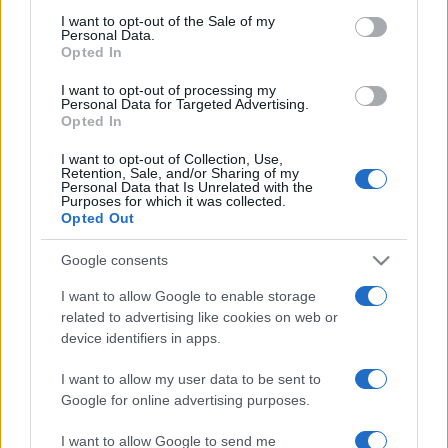
consent section.
I want to opt-out of the Sale of my
Personal Data.
PORTRÉ
Opted In
ZENE
Egy éjszaka alatt hatvanezer dollárt
I want to opt-out of processing my
Personal Data for Targeted Advertising.
vesztett kártyán a soul császárnője
Opted In
Nyolcvan éve, 1944. május 28-án született Gladys Knight
I want to opt-out of Collection, Use,
amerikai énekesnő, a „soulzene császárnője”.
Retention, Sale, and/or Sharing of my
Personal Data that Is Unrelated with the
Purposes for which it was collected.
Opted Out
ZENE
Kiskori fiús szokásai miatt ragadt rá
Google consents
ikonikus beceneve a brit énekesnőre
I want to allow Google to enable storage
Huszonöt éve, 1999. március 2-án halt meg Dusty
related to advertising like cookies on web or
device identifiers in apps.
Springfield, akit a Rolling Stone magazin minden idők legjobb
brit popénekesének nevezett, és aki szólókarrierje alatt
I want to allow my user data to be sent to
húsz albumot jelentetett meg. Számtalan dala ért fel a
Google for online advertising purposes.
slágerlisták csúcsára, köztük az egyik legismertebb, a Son
I want to allow Google to send me