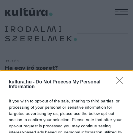
M
IRODALMI
SZERELMEK
EGYÉB
Ha egy író szeret?
Vajon tényleg mindenkinek létezik a másik fele, a számára
kultura.hu -
Do Not Process My Personal
ideális partner, akivel, ha találkozik, harmonikus kapcsolatban
Information
él haláláig? Ez lenne a törvényszerű? Vagy ez csupán mese,
és a valóságban ennél jóval több a szenvedés, a
If you wish to opt-out of the sale, sharing to third parties, or
processing of your personal or sensitive information for
megpróbáltatás? Nemes Nagy Ágnes és Lengyel Balázs,
targeted advertising by us, please use the below opt-out
Szabó Magda és Szobotka Tibor, Mészöly Miklós és Polcz
section to confirm your selection. Please note that after your
Alaine kapcsolatában a fentiek mindegyikére találunk példát.
opt-out request is processed you may continue seeing
interest-based ads based on personal information utilized by