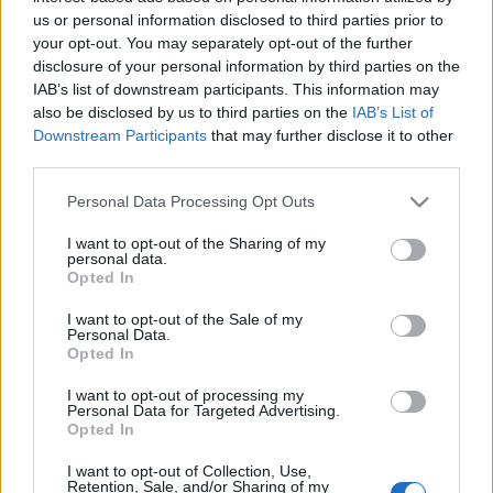
us or personal information disclosed to third parties prior to
your opt-out. You may separately opt-out of the further
EGYÉB
disclosure of your personal information by third parties on the
A társak
IAB’s list of downstream participants. This information may
Weöres Sándor és Károlyi Amy több mint negyven évig
also be disclosed by us to third parties on the
IAB’s List of
Downstream Participants
that may further disclose it to other
voltak házasok. Bár kapcsolatuk életük kései szakaszában
third parties.
kezdődött, mégis mind emberileg, mind szakmailag sokat
Please note that this website/app uses one or more Google
adtak egymásnak. Károlyi Amynak azonban nem lehetett
Personal Data Processing Opt Outs
services and may gather and store information including but
könnyű egy olyan férfi mellett, aki az íráson kívül semmit
not limited to your visit or usage behaviour. You may click to
I want to opt-out of the Sharing of my
personal data.
nem vett komolyan. A Várkert Bazár Irodalmi szerelmek
grant or deny consent to Google and its third-party tags to
Opted In
use your data for below specified purposes in below Google
című sorozatában ezúttal Weöres Sándorra és feleségére, a
consent section.
I want to opt-out of the Sale of my
szintén költő Károlyi Amyra emlékeznek.
Personal Data.
Opted In
I want to opt-out of processing my
Personal Data for Targeted Advertising.
EGYÉB
Opted In
Irodalmi szerelmek a Várkertben
I want to opt-out of Collection, Use,
Retention, Sale, and/or Sharing of my