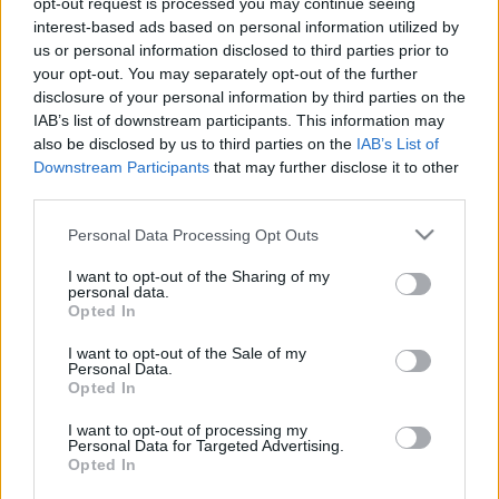
volt, és olyan emlékezetes szerzemények fűződnek a
opt-out request is processed you may continue seeing
interest-based ads based on personal information utilized by
nevéhez, mint a Gőzhajó, a Vissza a városba, a Kell a
us or personal information disclosed to third parties prior to
barátság és a Kereszteslovag.
your opt-out. You may separately opt-out of the further
disclosure of your personal information by third parties on the
IAB’s list of downstream participants. This information may
also be disclosed by us to third parties on the
IAB’s List of
MI, MAGYAROK
Downstream Participants
that may further disclose it to other
Hazakerült Sárospatakra a Rákóczi-
third parties.
relikvia
Please note that this website/app uses one or more Google
II. Rákóczi György 1659. június 22-én kelt magyar nyelvű
Personal Data Processing Opt Outs
services and may gather and store information including but
levelét a városból küldte anyjának, Lorántffy Zsuzsannának.
not limited to your visit or usage behaviour. You may click to
I want to opt-out of the Sharing of my
personal data.
grant or deny consent to Google and its third-party tags to
Opted In
use your data for below specified purposes in below Google
consent section.
ÖRÖKSÉG
I want to opt-out of the Sale of my
Rákóczi és az indiai tyúk esete, Kossuth-
Personal Data.
Opted In
kifli és a Pilvax szelleme
A legenda szerint Lorántffy Zsuzsanna papjának
I want to opt-out of processing my
Personal Data for Targeted Advertising.
köszönhetjük a tokaji aszúbort, gróf Széchenyi Istvánnak a
Opted In
pezsgő szavunkat, és eldördült egy lövés is a Két pisztoly