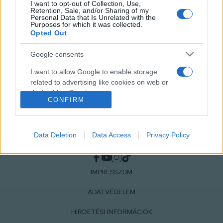
I want to opt-out of Collection, Use,
kocsmában.
Retention, Sale, and/or Sharing of my
Personal Data that Is Unrelated with the
Purposes for which it was collected.
Opted Out
Google consents
I want to allow Google to enable storage
related to advertising like cookies on web or
device identifiers in apps.
CONFIRM
I want to allow my user data to be sent to
Google for online advertising purposes.
Data Deletion
Data Access
Privacy Policy
NÉPI
I want to allow Google to send me
personalized advertising.
IMPRESSZUM
I want to allow Google to enable storage
related to analytics like cookies on web or
ADATVÉDELEM
device identifiers in apps.
HIRDETÉSI INFORMÁCIÓK
I want to allow Google to enable storage