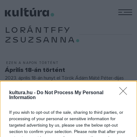
M
LORÁNTFFY
ZSUZSANNA
EZEN A NAPON TÖRTÉNT
Április 18-án történt
2023. április 18-án hunyt el Török Ádám Máté Péter-díjas
magyar énekes, fuvolista, dalszövegíró. A magyar rockzenei
kultura.hu -
Do Not Process My Personal
élet ikonikus alakja már gimnáziumi évei alatt zenélni
Information
kezdett, 1968-ban a Dogs énekese lett, majd megalapította
a progresszív, blues- és jazz-rockot játszó Mini együttest.
If you wish to opt-out of the sale, sharing to third parties, or
processing of your personal or sensitive information for
Később számos más formáció – többek között a Mini RC., a
targeted advertising by us, please use the below opt-out
Mini Akusztik Trió, illetve a Török–Tátrai Tandem – tagja
section to confirm your selection. Please note that after your