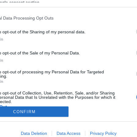
n 45 millió forint díjazást
ogle consent section.
. A győztes a Tér és Forma
l Data Processing Opt Outs
éstervező Kft. – BIVAK
özös pályázata lett.
o opt-out of the Sharing of my personal data.
In
o opt-out of the Sale of my Personal Data.
In
to opt-out of processing my Personal Data for Targeted
ing.
In
o opt-out of Collection, Use, Retention, Sale, and/or Sharing
ersonal Data that Is Unrelated with the Purposes for which it
lected.
Out
CONFIRM
consents
Data Deletion
Data Access
Privacy Policy
o allow Google to enable storage related to advertising like cookies on