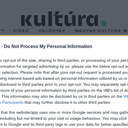
T
VIDEÓ
HAJÓGYÁR
MAGYAR KULTÚRA M
 -
Do Not Process My Personal Information
ZETI KÖZPONT É
to opt-out of the sale, sharing to third parties, or processing of your per
formation for targeted advertising by us, please use the below opt-out s
r selection. Please note that after your opt-out request is processed y
eing interest-based ads based on personal information utilized by us or
yesen zárult a
disclosed to third parties prior to your opt-out. You may separately opt-
Építészeti Központ
losure of your personal information by third parties on the IAB’s list of
. This information may also be disclosed by us to third parties on the
IA
um tervpályázata
Participants
that may further disclose it to other third parties.
es tervpályázati
 that this website/app uses one or more Google services and may gath
detésen a Magyar Építészeti
including but not limited to your visit or usage behaviour. You may click 
Múzeum tervezésére kiírt
 to Google and its third-party tags to use your data for below specifi