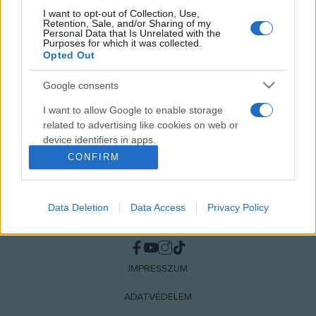
EGYÉB
I want to opt-out of Collection, Use,
A Mátra Múzeum is részt vesz a
Retention, Sale, and/or Sharing of my
Personal Data that Is Unrelated with the
Múzeumok Őszi Fesztiválján
Purposes for which it was collected.
Opted Out
Google consents
I want to allow Google to enable storage
related to advertising like cookies on web or
device identifiers in apps.
CONFIRM
I want to allow my user data to be sent to
Google for online advertising purposes.
Data Deletion
Data Access
Privacy Policy
I want to allow Google to send me
NÉPI
personalized advertising.
I want to allow Google to enable storage
IMPRESSZUM
related to analytics like cookies on web or
device identifiers in apps.
ADATVÉDELEM
I want to allow Google to enable storage