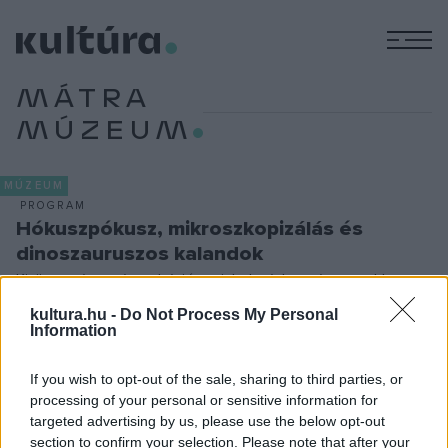
M
MÁTRA
MÚZEUM
MÚZEUM
PROGRAM
Hókuszpókusz, mikroszkopizálás és
dinoszauruszos kalandok
Kitört a várva várt vakáció, az iskolatáska már a sarokban
piheni ki az éves fáradalmait, az uzsonnászacskó is
kultura.hu -
Do Not Process My Personal
Information
szabadságra ment szeptemberig, de mi legyen a gyerekkel?
A múzeumok tárt karokkal, izgalmas programokkal és
If you wish to opt-out of the sale, sharing to third parties, or
minőségi idővel nyújtanak segítő jobbot a szülőknek.
processing of your personal or sensitive information for
targeted advertising by us, please use the below opt-out
section to confirm your selection. Please note that after your