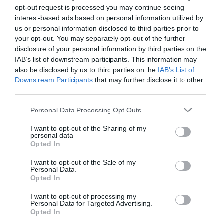
opt-out request is processed you may continue seeing
PROGRAM
interest-based ads based on personal information utilized by
Kajla is segít a múzeumok felfedezésében
us or personal information disclosed to third parties prior to
a tavaszi szünetben
your opt-out. You may separately opt-out of the further
Idén tavasszal a múzeumok – a kiállítások mellett – új
disclosure of your personal information by third parties on the
kalandokkal várják az egész családot. A Petőfi Kulturális
IAB’s list of downstream participants. This information may
also be disclosed by us to third parties on the
IAB’s List of
Ügynökség és a Magyar Nemzeti Múzeum Közgyűjteményi
Downstream Participants
that may further disclose it to other
Központ közös programjának köszönhetően a tavaszi
third parties.
szünetben kilenc múzeum várja azokat a gyermekeket és
Please note that this website/app uses one or more Google
Personal Data Processing Opt Outs
családokat, akik szívesen kalandoznak a kultúra izgalmas
services and may gather and store information including but
világában.
not limited to your visit or usage behaviour. You may click to
I want to opt-out of the Sharing of my
personal data.
grant or deny consent to Google and its third-party tags to
Opted In
use your data for below specified purposes in below Google
consent section.
I want to opt-out of the Sale of my
KULTPOL
Personal Data.
Új élménytér a gyöngyösi Mátra
Opted In
Múzeumban
I want to opt-out of processing my
Personal Data for Targeted Advertising.
Opted In