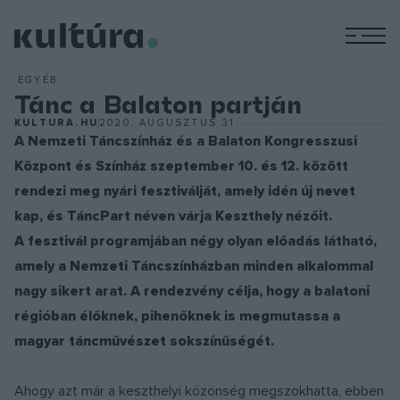
M
EGYÉB
Tánc a Balaton partján
KULTURA.HU
2020. AUGUSZTUS 31.
A Nemzeti Táncszínház és a Balaton Kongresszusi
Központ és Színház szeptember 10. és 12. között
rendezi meg nyári fesztiválját, amely idén új nevet
kap, és TáncPart néven várja Keszthely nézőit.
A fesztivál programjában négy olyan előadás látható,
amely a Nemzeti Táncszínházban minden alkalommal
nagy sikert arat. A rendezvény célja, hogy a balatoni
régióban élőknek, pihenőknek is megmutassa a
magyar táncművészet sokszínűségét.
Ahogy azt már a keszthelyi közönség megszokhatta, ebben