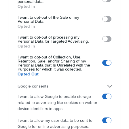
personal data.
grant or deny consent to Google and its third-party tags to
A Szegedi Kortárs Balett a
Coppélia | Koncert
Opted In
use your data for below specified purposes in below Google
tangóharmonikára
és zenekarra
című előadását mutatja
consent section.
I want to opt-out of the Sale of my
be, míg a Magyar Nemzeti Táncegyüttes
Bonchida
Personal Data.
Opted In
háromszor
című műsorukkal kedveskednek a közönségnek.
I want to opt-out of processing my
Personal Data for Targeted Advertising.
Végül, a már hagyományosnak számító táncházban
Opted In
Zsuráfszky Zoltán Kossuth-díjas, kiváló művész és a Magyar
I want to opt-out of Collection, Use,
Retention, Sale, and/or Sharing of my
Nemzeti Táncegyüttes táncosai a Főtéren mutatják meg a
Personal Data that Is Unrelated with the
Purposes for which it was collected.
néptánc alapjait, ahova szeretettel várják a táncos kedvű
Opted Out
érdeklődőket.
Google consents
Kiemelt fotó: Tarnavölgyi Zoltán
I want to allow Google to enable storage
related to advertising like cookies on web or
device identifiers in apps.
I want to allow my user data to be sent to
Google for online advertising purposes.