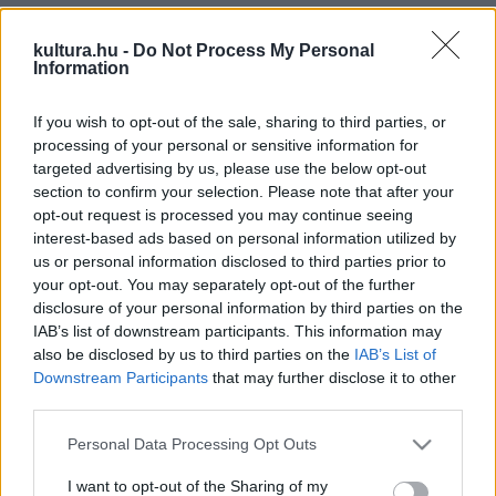
az évben is három nagy táncegyüttes, a Szegedi Kortárs
Balett és a Magyar Nemzeti Táncegyüttes és a Bozsik
kultura.hu -
Do Not Process My Personal
Information
Yvette Társulat produkcióit láthatják, illetve Horváth Judit, a
társulat gyerekelőadásairól készített fotóiból nyílik tárlat.
If you wish to opt-out of the sale, sharing to third parties, or
processing of your personal or sensitive information for
targeted advertising by us, please use the below opt-out
A TáncPart elmaradhatatlan része Lakatos János nívódíjas
section to confirm your selection. Please note that after your
koreográfus és táncpedagógus hihetetlenül szórakoztató
opt-out request is processed you may continue seeing
prezentációja, a
Táncoló filmkockák
, amit ezúttal a Főtéren,
interest-based ads based on personal information utilized by
us or personal information disclosed to third parties prior to
díjmentesen tekinthetnek meg az érdeklődők. A másfél
your opt-out. You may separately opt-out of the further
órás tánc- és kultúrtörténeti kalandozáson bepillanthatunk a
disclosure of your personal information by third parties on the
80-as évek kedvenc táncfilmjeinek kulisszatitkaiba.
IAB’s list of downstream participants. This information may
also be disclosed by us to third parties on the
IAB’s List of
Downstream Participants
that may further disclose it to other
A gyerekek sem maradnak program nélkül, a Bozsik Yvette
third parties.
Társulat a
Magyar népmesék
című, humorral és furfanggal
Please note that this website/app uses one or more Google
Personal Data Processing Opt Outs
átszőtt előadását hozza el a gyermekközönség számára.
services and may gather and store information including but
not limited to your visit or usage behaviour. You may click to
I want to opt-out of the Sharing of my