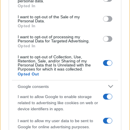
personal data.
grant or deny consent to Google and its third-party tags to
Opted In
use your data for below specified purposes in below Google
Ezt követően a már megszokott módon a kortárs és
consent section.
I want to opt-out of the Sale of my
Personal Data.
modern technikák - például Limón, Horton - kerülnek
Opted In
előtérbe, majd egy-egy lendületesebb, akár az esti bulira is
I want to opt-out of processing my
ráhangoló - hip-hop, funky - órával zárul minden alkalommal a
Personal Data for Targeted Advertising.
Opted In
program. A táncórákon túl a Body Moving ismét ízelítőt ad a
hazai táncélet sokszínűségéből és igyekszik a
I want to opt-out of Collection, Use,
Retention, Sale, and/or Sharing of my
Tánckommandó keretében születő köztéri akciók révén a
Personal Data that Is Unrelated with the
Purposes for which it was collected.
kortárstáncot egy szélesebb közönséghez eljuttatni. A
Opted Out
Tánckommandó elnevezésű rendezvényt augusztus 24-én,
Google consents
25-én és 26-án tartják, délután öt és hét órakor. Az
esemény az idén megújult formában és koncepcióval valósul
I want to allow Google to enable storage
related to advertising like cookies on web or
meg: ezúttal három társulat - a Bloom!, a Hodworks és a
device identifiers in apps.
Tünet Együttes - vállalkozik közös köztéri táncprodukció
létrehozására. A rendhagyó "sétaszínházi" előadás
I want to allow my user data to be sent to
Google for online advertising purposes.
dramaturgja Ardai Petra, a holland Space társulat alapító