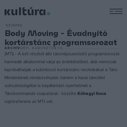
M
SZÍNPAD
Body Moving - Évadnyitó
kortárstánc programsorozat
ARCHÍV
2011. AUGUSZTUS 13.
(MTI) - A két részből álló táncnépszerűsítő programsorozat
harmadik alkalommal várja az érdeklődőket, akik nemcsak
kipróbálhatják a különböző kortárstánc-technikákat a Tánc
Mindenkinek rendezvényein, hanem a hazai táncélet
sokszínűségébe is bepillantást nyerhetnek a
Tánckommandó csapatával - közölte
Kőhegyi Ilona
sajtóreferens az MTI-vel.