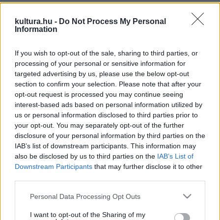
kultura.hu -
Do Not Process My Personal
A Tánc Mindenkinek ünnepi hangulatban, augusztus 20-án
Information
indul, helyszíne a Gödör Klub parkja lesz. Az idén is négy
alkalommal, két augusztusi hétvégén - augusztus 20-21-én
If you wish to opt-out of the sale, sharing to third parties, or
processing of your personal or sensitive information for
és 27-28-án - próbálhatják ki az érdeklődők a különböző
targeted advertising by us, please use the below opt-out
modern- és kortárs-tánctechnikákat, valamint a
section to confirm your selection. Please note that after your
kortárstáncot inspiráló más mozgásformákat, például a jógát
opt-out request is processed you may continue seeing
interest-based ads based on personal information utilized by
és a tajcsit (tai chi).Újdonság, hogy az idei órarendet
us or personal information disclosed to third parties prior to
"családbarát" szempontból állították össze a szervezők. A
your opt-out. You may separately opt-out of the further
korábbi évek tapasztalatai azt mutatták, hogy a fiatalabb és
disclosure of your personal information by third parties on the
IAB’s list of downstream participants. This information may
az idősebb korosztályok is szívesen csatlakoznak az
also be disclosed by us to third parties on the
IAB’s List of
órákhoz, ezért a Tánc Mindenkinek első órája elsősorban
Downstream Participants
that may further disclose it to other
gyerekeknek és szüleiknek szól, majd az idősebb
third parties.
korosztályok igényeit is figyelembe véve olyan bemelegítő
Please note that this website/app uses one or more Google
Personal Data Processing Opt Outs
órák következnek, amelyekbe korra való tekintet nélkül
services and may gather and store information including but
not limited to your visit or usage behaviour. You may click to
I want to opt-out of the Sharing of my
bárki becsatlakozhat.