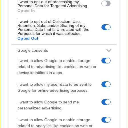
megszokott módon vissza-visszatér az idő kérdésére,
I want to opt-out of processing my
Personal Data for Targeted Advertising.
amely már első, 1990-ben készült Comedia Tempio című
Opted In
művétől végigkísérte munkásságát" - olvasható a darab
I want to opt-out of Collection, Use,
ismertetőjében.
Retention, Sale, and/or Sharing of my
Personal Data that Is Unrelated with the
Nagy József beszélt arról is, hogy még mindig
Purposes for which it was collected.
Opted Out
Franciaországban él, csak a nyári szünetben, vagy ha évad
közben időt tud szakítani erre, akkor dolgozik szülőhelyén, a
Google consents
vajdasági Magyarkanizsán. Hozzátette: átmeneti időszakról
I want to allow Google to enable storage
van szó, és a jelenlegi kétlakiságból kiszűrhető
related to advertising like cookies on web or
device identifiers in apps.
pozitívumokat próbálja összekötni, próbál arra törekedni,
hogy a kétféle helyszín és helyzet segítse egymást.
I want to allow my user data to be sent to
Hangsúlyozta, hogy sosem szakadt el otthonról, onnan
Google for online advertising purposes.
kapott inspirációt, így a hazatérés nem jelent majd nagy
I want to allow Google to send me
változást. Emellett továbbra is figyeli majd, mi történik a
personalized advertising.
világban. "Számomra ez a kettő együtt élt és együtt is fog
I want to allow Google to enable storage
élni" - jegyezte meg. Arra a kérdésre, hogy mikor látható
related to analytics like cookies on web or