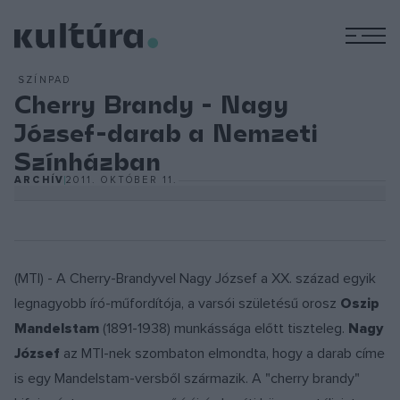
M
SZÍNPAD
Cherry Brandy - Nagy
József-darab a Nemzeti
Színházban
ARCHÍV
2011. OKTÓBER 11.
(MTI) - A Cherry-Brandyvel Nagy József a XX. század egyik
legnagyobb író-műfordítója, a varsói születésű orosz
Oszip
Mandelstam
(1891-1938) munkássága előtt tiszteleg.
Nagy
József
az MTI-nek szombaton elmondta, hogy a darab címe
is egy Mandelstam-versből származik. A "cherry brandy"