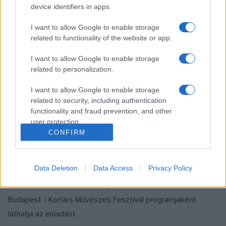
legközelebb Nagy József-mű Magyarországon, elmondta: a
device identifiers in apps.
jelenlegi két fellépés - a pénteki Megnevezhetetlen című
I want to allow Google to enable storage
darab és a Cherry Brandy előadása - után egyelőre nincs
related to functionality of the website or app.
újabb felkérése, de várja a meghívásokat.
I want to allow Google to enable storage
related to personalization.
Hozzátette, három ország is követheti, segítheti munkáját.
"A Vajdaság, Szerbia ahol hivatalosan élek, Magyarország,
I want to allow Google to enable storage
ahova kulturálisan tartozom és Franciaország: mint egy
related to security, including authentication
functionality and fraud prevention, and other
háromlábú szék, három ország felé vagyok elkötelezett" ?
user protection.
mondta. A Cherry Brandy 2010-ben az orléans-i nemzeti
CONFIRM
koreográfiai központ, a párizsi Théâtre de la Ville és a
moszkvai Csehov Színház nemzetközi fesztiválja
Data Deletion
Data Access
Privacy Policy
koprodukciójaként született meg. A budapesti közönség a
Nemzeti Színházban vasárnap este 7 órakor a Café
Budapest - Kortárs Művészeti Fesztivál programjaként
láthatja az előadást.