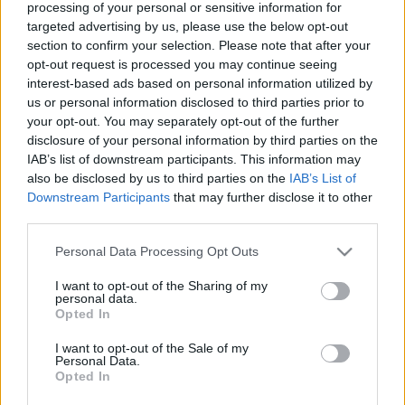
politikai tartalmú mű: ahol a művészet megerősödése és a
processing of your personal or sensitive information for
targeted advertising by us, please use the below opt-out
művész felelőssége szembefordul a kortársakkal,
section to confirm your selection. Please note that after your
elkezdődik a huszadik századról és a teremtéshez
opt-out request is processed you may continue seeing
szükséges tér napjainkban mutatkozó fájó hiányáról való
interest-based ads based on personal information utilized by
us or personal information disclosed to third parties prior to
elmélkedés". A darab politikai tartalmáról szólva Nagy
your opt-out. You may separately opt-out of the further
József elmondta, hogy a műben elhangzik Mandelstam első
disclosure of your personal information by third parties on the
olyan verse, amelyet bújtatva "Sztálin elvtársról" írt. "Egy
IAB’s list of downstream participants. This information may
also be disclosed by us to third parties on the
IAB’s List of
diktátorról írt vers, amelyért - miután kibogozták, miről is
Downstream Participants
that may further disclose it to other
szól - bebörtönözték, az életével fizetett. Tehát még
third parties.
művészi formába bújtatott kiállásért is az életével
Please note that this website/app uses one or more Google
Personal Data Processing Opt Outs
fizethetett valamikor egy ember" - hangsúlyozta. Az
services and may gather and store information including but
előadásban felhangzó Mandelstam-versek különböző
not limited to your visit or usage behaviour. You may click to
I want to opt-out of the Sharing of my
personal data.
grant or deny consent to Google and its third-party tags to
hangokon szólalnak meg, miközben a "komor és puritán
Opted In
use your data for below specified purposes in below Google
környezetben mintha hipnotikus szendergésből
consent section.
I want to opt-out of the Sale of my
éledeznének a szereplők". Nagy József eközben különös
Personal Data.
Opted In
gonddal ügyel a fény és sötétség színpadi harcára, s a tőle