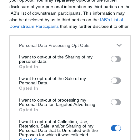
your opt-out. You may separately opt-out of the further
nélkülözhetetlen.
disclosure of your personal information by third parties on the
IAB’s list of downstream participants. This information may
also be disclosed by us to third parties on the
IAB’s List of
Downstream Participants
that may further disclose it to other
A tánc napjának estéjén a Duna Televízió
Carlos Saura
third parties.
koncert- és táncfilmjét vetíti, ez a
Fados
magyarországi
Please note that this website/app uses one or more Google
Personal Data Processing Opt Outs
premierje.
Flamenco
, majd
Tango
című és témájú filmjei
services and may gather and store information including but
not limited to your visit or usage behaviour. You may click to
I want to opt-out of the Sharing of my
után Saura 2007-ben a
Fados
-szal teljessé teszi az újkori
personal data.
grant or deny consent to Google and its third-party tags to
Opted In
városi dalokról szóló trilógiáját.
use your data for below specified purposes in below Google
consent section.
I want to opt-out of the Sale of my
Personal Data.
MEGOSZTÁS
Opted In
I want to opt-out of processing my
Personal Data for Targeted Advertising.
Opted In
I want to opt-out of Collection, Use,
Retention, Sale, and/or Sharing of my
Personal Data that Is Unrelated with the
Purposes for which it was collected.