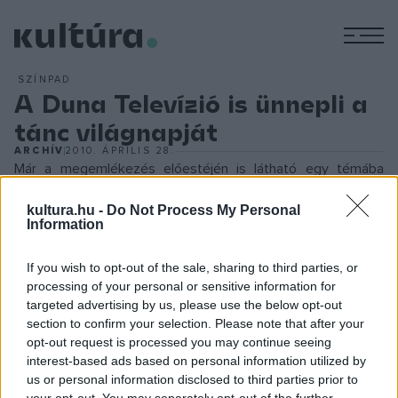
M
SZÍNPAD
A Duna Televízió is ünnepli a
tánc világnapját
ARCHÍV
2010. ÁPRILIS 28.
Már a megemlékezés előestéjén is látható egy témába
vágó műsor, a
Shaolin a szélben
című maratoni kínai
kultura.hu -
Do Not Process My Personal
balettfilm. Majd április 29-én délután vetítik a
Barbakán
Information
című négy tételes, magyar zenei táncfilmet. Az alkotás két
ellentétes karakter kapcsolatát, egyedüllétét, azonosságát
If you wish to opt-out of the sale, sharing to third parties, or
processing of your personal or sensitive information for
és különbségét térképezi fel. A magyar táncetűdöt egy
targeted advertising by us, please use the below opt-out
német dokumentumfilm követi, az
Enrique és Judita
. Ők az
section to confirm your selection. Please note that after your
egyik legjobb tangó-táncos pár Argentínában. A
opt-out request is processed you may continue seeing
interest-based ads based on personal information utilized by
dokumentumfilm rendkívüli érzékenységgel adja vissza azt a
us or personal information disclosed to third parties prior to
szenvedélyt, feszültséget, intimitást, amely a jó tangóhoz