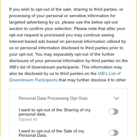
izgalmas a mássága, kiválasztott, ugyanakkor áldozati léte.
If you wish to opt-out of the sale, sharing to third parties, or
processing of your personal or sensitive information for
targeted advertising by us, please use the below opt-out
Faunus az ókori Rómában a faunok vezetője. A földművesek
section to confirm your selection. Please note that after your
és a pásztorok imádták, és általában Pán görög istennel
opt-out request is processed you may continue seeing
azonosították. A faunok az erdők-mezők istenségei voltak,
interest-based ads based on personal information utilized by
us or personal information disclosed to third parties prior to
embertestük kecskelábban, farokban végződött, és
your opt-out. You may separately opt-out of the further
kecskefülük is volt, mint a szatíroknak. A görög mitológiában
disclosure of your personal information by third parties on the
a szatírok a fák és hegyek istenségei. A szatír olasz verziója
IAB’s list of downstream participants. This information may
also be disclosed by us to third parties on the
IAB’s List of
a faun. A faunokat a kéjvággyal is azonosították. Az erdei
Downstream Participants
that may further disclose it to other
félisteneket mint a férfiasság megtestesítőit jelölték ezzel
third parties.
a szóval. Az alsóbbrendű istenség, félig ember és félig állat
Please note that this website/app uses one or more Google
Personal Data Processing Opt Outs
Dionysus (a bor istenének) társa.
services and may gather and store information including but
not limited to your visit or usage behaviour. You may click to
I want to opt-out of the Sharing of my
personal data.
grant or deny consent to Google and its third-party tags to
A faun mitikus alakja számos művészt inspirált meghatározó
Opted In
use your data for below specified purposes in below Google
hatású alkotásokra a huszadik század során. Ezek közül
consent section.
I want to opt-out of the Sale of my
mindenképp említésre méltó és releváns a Vaclav
Personal Data.