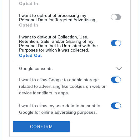
Opted In
Nyizsinszkij-féle 1912-es előadás: Egy faun délutánja - a
balett hagyományos nyelvi készletét mellőző és szokatlanul
I want to opt-out of processing my
Personal Data for Targeted Advertising.
erotikus művet Párizsban botrány kísérte. Az előadásban a
Opted In
kor haladó szellemű művészeit egy fókuszpontba sűrítő
I want to opt-out of Collection, Use,
Retention, Sale, and/or Sharing of my
Orosz Balett első nagy kiugrása a hagyományos keretekből
Personal Data that Is Unrelated with the
Purposes for which it was collected.
egyben a huszadik századi európai modern balett kezdetét
Opted Out
is jelentette. Erre a korszakra tágabb értelemben is jellemző
az elegyítés: Sztravinszkij, Dalí, Cocteau és sok más
Google consents
meghatározó és a fantázia legkülönbözőbb tartományaiba
I want to allow Google to enable storage
gyakran kalandozó művész világa találkozik össze benne.
related to advertising like cookies on web or
device identifiers in apps.
MEGOSZTÁS
I want to allow my user data to be sent to
Google for online advertising purposes.
I want to allow Google to send me
CONFIRM
personalized advertising.