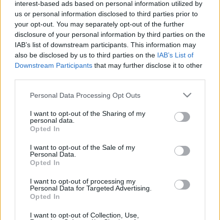
interest-based ads based on personal information utilized by
mozdulatsorok visszabontása és sokszor szabad
us or personal information disclosed to third parties prior to
asszociációk során történő újraépítése. A Hodworks
your opt-out. You may separately opt-out of the further
disclosure of your personal information by third parties on the
darabok mondanivalója maga a tánc, adott esetben a táncos
IAB’s list of downstream participants. This information may
élete, az előadó identitása, amely legtöbbször öniróniával és
also be disclosed by us to third parties on the
IAB’s List of
humorral fejeződik ki.
Downstream Participants
that may further disclose it to other
third parties.
A Millenárison látható előadásban a zene együtt születik a
Please note that this website/app uses one or more Google
Personal Data Processing Opt Outs
services and may gather and store information including but
mozdulatokkal, ahogy ezt a Hodworks előadásaiban már
not limited to your visit or usage behaviour. You may click to
I want to opt-out of the Sharing of my
megszokhattuk, az élőben jelenlévő zenészek maguk is a
personal data.
grant or deny consent to Google and its third-party tags to
Opted In
koreográfia részei, párbeszédben vannak a táncosokkal, és
use your data for below specified purposes in below Google
consent section.
a beépített szöveg szintén az előadás szerves része lesz.
I want to opt-out of the Sale of my
Personal Data.
Opted In
I want to opt-out of processing my
Personal Data for Targeted Advertising.
Opted In
MEGOSZTÁS
I want to opt-out of Collection, Use,