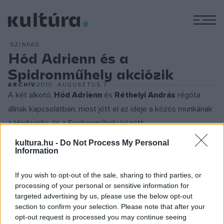
M
SZÍNPAD
Hód Adrienn és a
Spidronműhely akciózik
ARCHÍV
2010. AUGUSZTUS 7.
A két alkotó,
Hód Adrienn
és
Réthelyi András
régóta
állnak kapcsolatban, most jött el az ideje a közös munkának
a Hodworks és a Spidronműhely között.
kultura.hu -
Do Not Process My Personal
Information
Hód Adrienn
től pedig mit is várhatnánk mást, mint hogy
If you wish to opt-out of the sale, sharing to third parties, or
legújabb művében újra megkérdőjelez mindent és mindenkit,
processing of your personal or sensitive information for
aki csak az útjába kerül. De teszi ezt egy orvos
targeted advertising by us, please use the below opt-out
precizitásával, egy óramű pontosságával, egy komikus
section to confirm your selection. Please note that after your
opt-out request is processed you may continue seeing
koncentrálásával. Hód fő módszere a dekonstrukció, a