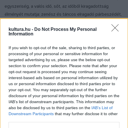
egyszeriség, a valós idő, sőt, az időből kiragadottság
élményét mutatja: zenész és táncos elragadó párbeszédét,
közösségét, a köztük ? bármily rövid időre is ? létrejövő,
kultura.hu -
Do Not Process My Personal
megbonthatatlannak tetsző egységet.
Information
A hangnak ? e roppant fiatal, sokakhoz hasonlóan általam is
ebben a műben megismert ? instrumentumnak
If you wish to opt-out of the sale, sharing to third parties, or
processing of your personal or sensitive information for
lélegzetelállító hangjára Venekei Marianna messze méltó
targeted advertising by us, please use the below opt-out
mozdulatokat komponált. A pompás formában lévő,
section to confirm your selection. Please note that after your
rendkívüli precizitással, odaadással dolgozó táncművész
opt-out request is processed you may continue seeing
interest-based ads based on personal information utilized by
kivételes szerepben-helyzetben állja meg helyét.
us or personal information disclosed to third parties prior to
A szín közepére ültetett muzsikus-Prospero az ölében
your opt-out. You may separately opt-out of the further
tartott, leginkább repülő csészealjra emlékeztető, a svájci
disclosure of your personal information by third parties on the
IAB’s list of downstream participants. This information may
PanArt által 2000-ben kifejlesztett hangszerével az Opera
also be disclosed by us to third parties on the
IAB’s List of
roppant teréből másodpercek alatt meghitt, intim közeget
Downstream Participants
that may further disclose it to other
hoz létre. Magához, magukhoz szippantja figyelmünket:
third parties.
eltűnik a távolság, profán, a körülvevő, eltűnik az öt perccel