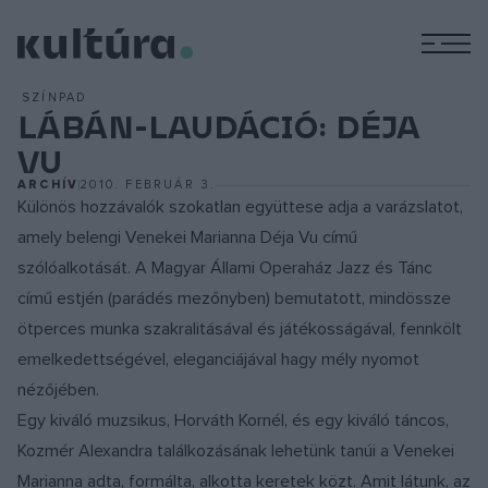
M
SZÍNPAD
LÁBÁN-LAUDÁCIÓ: DÉJA
VU
ARCHÍV
2010. FEBRUÁR 3.
Különös hozzávalók szokatlan együttese adja a varázslatot,
amely belengi Venekei Marianna Déja Vu című
szólóalkotását. A Magyar Állami Operaház Jazz és Tánc
című estjén (parádés mezőnyben) bemutatott, mindössze
ötperces munka szakralitásával és játékosságával, fennkölt
emelkedettségével, eleganciájával hagy mély nyomot
nézőjében.
Egy kiváló muzsikus, Horváth Kornél, és egy kiváló táncos,
Kozmér Alexandra találkozásának lehetünk tanúi a Venekei
Marianna adta, formálta, alkotta keretek közt. Amit látunk, az