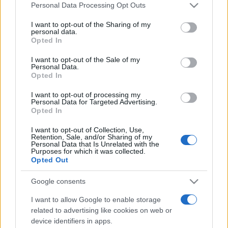
Please note that this website/app uses one or more Google
Personal Data Processing Opt Outs
ezelőtt és az öt perc múlva, eltűnik minden, ami nem a mű.
services and may gather and store information including but
not limited to your visit or usage behaviour. You may click to
I want to opt-out of the Sharing of my
A hangzás keleties rétegeire (egyenes az asszociáció az
personal data.
grant or deny consent to Google and its third-party tags to
indonéz gamelán-zene, a hagyományos indiai tánczenék
Opted In
use your data for below specified purposes in below Google
világára) a remekül felépített, feszes, izgalmas, nemes
consent section.
I want to opt-out of the Sale of my
Personal Data.
koreográfia sokféle szálból szőtt, mégis egységes, edzett
Opted In
anyagában rejlik a válasz. Pajkos momentumokkal ízesített,
I want to opt-out of processing my
okos és kifinomult játék zajlik a két előadó közt: egyetlen
Personal Data for Targeted Advertising.
felesleges gesztussal, rezdüléssel sem találkozunk. A
Opted In
fénykörökbe csusszanó, a sötétbe el-elillanó, s onnan
I want to opt-out of Collection, Use,
Retention, Sale, and/or Sharing of my
pompás jelenésként újra előtűnő test mozgása értelmező
Personal Data that Is Unrelated with the
Purposes for which it was collected.
és felerősítő, a koreográfia érzékeny szerkezetét apró
Opted Out
rejtelmességek, fricskák csipkézik. A virtuóz előadásban
izgalmasan csillannak meg a legkülönbözőbb hangulat-
Google consents
szilánkok, s az emberi mellett a kozmikus momentumok: ott
I want to allow Google to enable storage
van, ?emberből? forgószél örvénylő tölcsére, zenei
related to advertising like cookies on web or
device identifiers in apps.
hangzásként a finoman doboló eső, a sötét és a világos, a